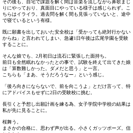
その後も、自宅で課題を解く間は音楽を流しながら鼻歌まじ
りにやっており、真面目にやっている様子は感じられず。こ
ちらはイライラ。過去問を解く間も見張っていないと、途中
で寝ているという有様。
既に願書を出しておいた安全校は「受かっても絶対行かない
からね」と言われてしまい、急遽1日午後は広尾学園を受験
することに。
そんな娘でも、2月初日は流石に緊張した面持ち。
前日も全然眠れなかったとの事で、試験を終えて出てきた娘
は「算数難しかった。ダメだと思う」と一言。
こちらも「まあ、そうだろうなー」という感じ。
「後ろ向きにならないで、前を向こうよ」とだけ言って、特
にアドバイスもせずに2日の受験校に挑む。
長引くと予想し出願計画を練る為、女子学院中学校の結果は
私が先に見ることに。
桜舞う。
まさかの合格に、思わず声が出る。小さくガッツポーズ。信