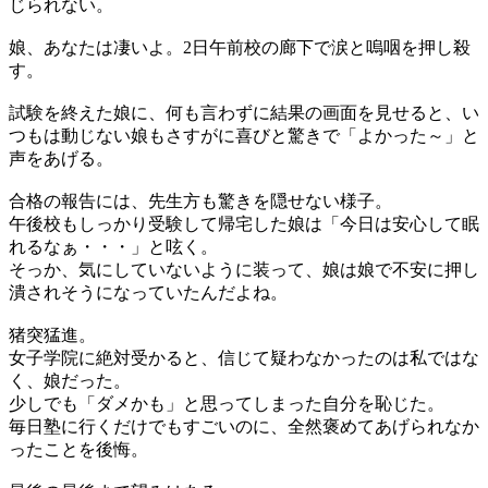
じられない。
娘、あなたは凄いよ。2日午前校の廊下で涙と嗚咽を押し殺
す。
試験を終えた娘に、何も言わずに結果の画面を見せると、い
つもは動じない娘もさすがに喜びと驚きで「よかった～」と
声をあげる。
合格の報告には、先生方も驚きを隠せない様子。
午後校もしっかり受験して帰宅した娘は「今日は安心して眠
れるなぁ・・・」と呟く。
そっか、気にしていないように装って、娘は娘で不安に押し
潰されそうになっていたんだよね。
猪突猛進。
女子学院に絶対受かると、信じて疑わなかったのは私ではな
く、娘だった。
少しでも「ダメかも」と思ってしまった自分を恥じた。
毎日塾に行くだけでもすごいのに、全然褒めてあげられなか
ったことを後悔。