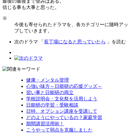
最後の最後まで望みはある。
信じる事も大事と思った。
※
今後も寄せられたドラマを、各カテゴリーに随時アッ
プしていきます。
次のドラマ 「
長丁場になると思っていたら
」を読む
健康・メンタル管理
心強い味方～日能研の応援グッズ～
習い事と日能研の両立
学校説明会・文化祭を活用しよう
日能研の学習・受験相談
日特、オプション講座を受講して
どのようにやっているの？家庭学習
期間講習活用術！
こうやって弱点を克服しました