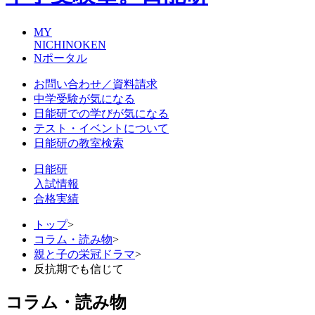
MY
NICHINOKEN
Nポータル
お問い合わせ／資料請求
中学受験が気になる
日能研での学びが気になる
テスト・イベントについて
日能研の教室検索
日能研
入試情報
合格実績
トップ
>
コラム・読み物
>
親と子の栄冠ドラマ
>
反抗期でも信じて
コラム・読み物