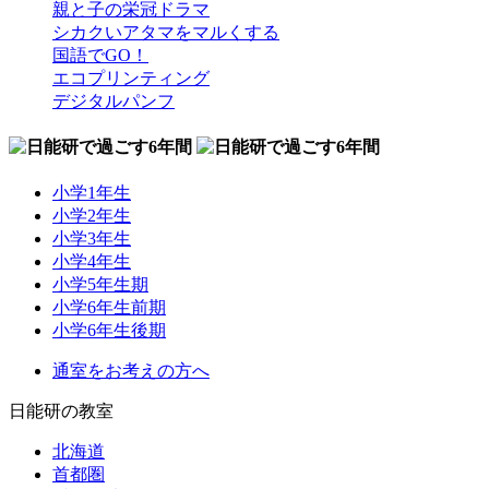
親と子の栄冠ドラマ
シカクいアタマをマルくする
国語でGO！
エコプリンティング
デジタルパンフ
小学1年生
小学2年生
小学3年生
小学4年生
小学5年生期
小学6年生前期
小学6年生後期
通室をお考えの方へ
日能研の教室
北海道
首都圏