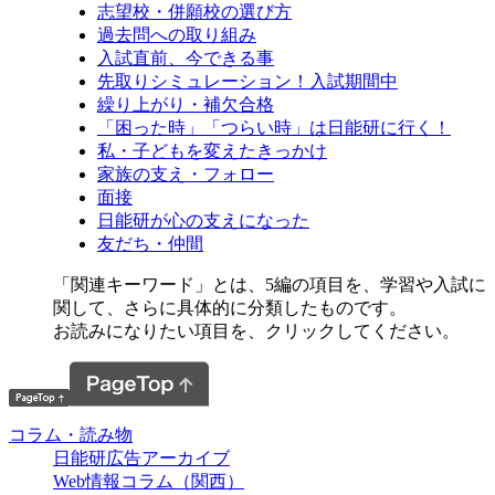
志望校・併願校の選び方
過去問への取り組み
入試直前、今できる事
先取りシミュレーション！入試期間中
繰り上がり・補欠合格
「困った時」「つらい時」は日能研に行く！
私・子どもを変えたきっかけ
家族の支え・フォロー
面接
日能研が心の支えになった
友だち・仲間
「関連キーワード」とは、5編の項目を、学習や入試に
関して、さらに具体的に分類したものです。
お読みになりたい項目を、クリックしてください。
コラム・読み物
日能研広告アーカイブ
Web情報コラム（関西）