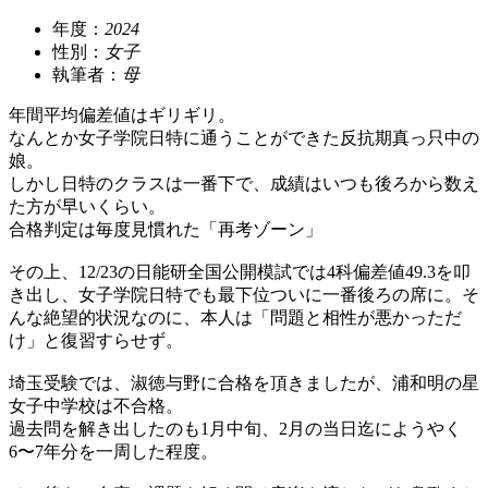
年度：
2024
性別：
女子
執筆者：
母
年間平均偏差値はギリギリ。
なんとか女子学院日特に通うことができた反抗期真っ只中の
娘。
しかし日特のクラスは一番下で、成績はいつも後ろから数え
た方が早いくらい。
合格判定は毎度見慣れた「再考ゾーン」
その上、12/23の日能研全国公開模試では4科偏差値49.3を叩
き出し、女子学院日特でも最下位ついに一番後ろの席に。そ
んな絶望的状況なのに、本人は「問題と相性が悪かっただ
け」と復習すらせず。
埼玉受験では、淑徳与野に合格を頂きましたが、浦和明の星
女子中学校は不合格。
過去問を解き出したのも1月中旬、2月の当日迄にようやく
6〜7年分を一周した程度。