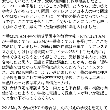
安心していたのですが、受験2週間前に採点確認したとこ
ろ、20－30点不足していることが判明。どうやら、近い答え
や考え方があっていた問題、ケアレスミスは本人の中で間違
いではなかったということにして甘めの採点になっていたよ
うです。ここで雷を落として、字が汚いことについても厳し
く修正させて、緩んでいた勉強姿勢に喝を入れました。
本番は2/1 AM 4科で桐蔭学園中等教育学校（R4では2/1 AM
が一番低くて49、2/2 PMが一番高くて56）を受けて、ここを
本命にしていました。桐蔭は問題自体は簡単で、ケアレスミ
スさえしなければ過去問やファイナル256の手ごたえ的には
合格できるだろうという感じでした。受験後は本人は、絶対
合格したと思う、国語と算数は満点だったかも、社会・理科
は満点ではなかったが平均は超えてるだろうというスタン
ス。2/1 PMも桐蔭にしようか迷いましたが、塾の先生に押さ
え受験を推奨されて桜美林中学校を受験、こちらは二科目。
当然終わった後は本人は自信たっぷり。
夜に合格判定を確認すると、両方とも不合格。特に桐蔭は自
信があったようで、学校に電話して採点ミスが無いか確認し
てと食い下がってくるくらい。
2/2 AMは2/1が両方NGの場合は、別の抑えの学校を想定して