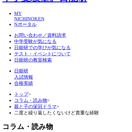
MY
NICHINOKEN
Nポータル
お問い合わせ／資料請求
中学受験が気になる
日能研での学びが気になる
テスト・イベントについて
日能研の教室検索
日能研
入試情報
合格実績
トップ
>
コラム・読み物
>
親と子の栄冠ドラマ
>
二度と繰り返したくないけど貴重な経験
コラム・読み物