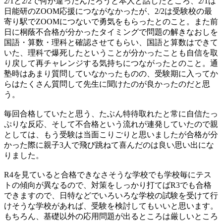
2/1と2/2で何が違ったんだろうと本人と話したところ、2/1は
日能研のZOOM応援につながなかったが、2/2は受験校の最
寄り駅でZOOMにつないで勇気をもらったとのこと。また前
日に桐蔭不合格が分かったタイミングで問題の解きなおしを
国語・算数・理科と確認させてもらい、国語と算数はできて
いた、理科で爆死したということが分かったことも自信を取
り戻して再チャレンジする気持ちにつながったとのこと。通
塾時はあまり質問していなかったものの、受験期に入ってか
らはたくさん質問して先生に聞けたのが良かったのだと思
う。
毎回合格していたと思う、たぶん特待取れたと常に自信たっ
ぷりな反応、そして不合格という流れが連発していたので親
としては、もう受験は当面こりごりと思いましたが合格が分
かった際に親子3人で飛び跳ねて喜んだのは良い思い出にな
りました。
R4を見ていると合格できなさそうな学校でも学校毎にテス
トの傾向が異なるので、対策をしっかり打てばR3でも合格
できますので、日特などでいろいろな学校の試験を受けて行
けそうな学校があれば、受験を検討してもいいと思います。
もちろん、基礎以外の応用問題が出るところは厳しいところ