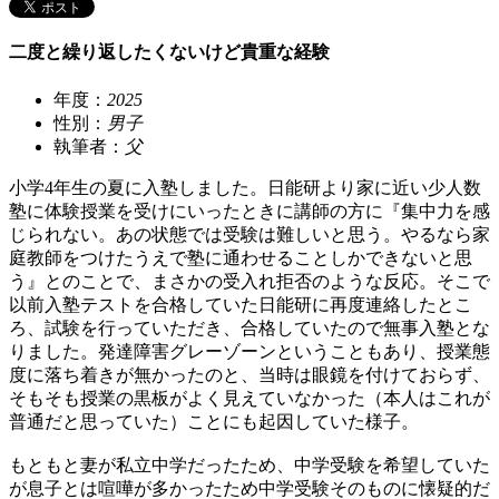
二度と繰り返したくないけど貴重な経験
年度：
2025
性別：
男子
執筆者：
父
小学4年生の夏に入塾しました。日能研より家に近い少人数
塾に体験授業を受けにいったときに講師の方に『集中力を感
じられない。あの状態では受験は難しいと思う。やるなら家
庭教師をつけたうえで塾に通わせることしかできないと思
う』とのことで、まさかの受入れ拒否のような反応。そこで
以前入塾テストを合格していた日能研に再度連絡したとこ
ろ、試験を行っていただき、合格していたので無事入塾とな
りました。発達障害グレーゾーンということもあり、授業態
度に落ち着きが無かったのと、当時は眼鏡を付けておらず、
そもそも授業の黒板がよく見えていなかった（本人はこれが
普通だと思っていた）ことにも起因していた様子。
もともと妻が私立中学だったため、中学受験を希望していた
が息子とは喧嘩が多かったため中学受験そのものに懐疑的だ