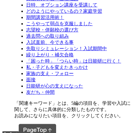
日特、オプション講座を受講して
どのようにやっているの？家庭学習
期間講習活用術！
こうやって弱点を克服しました
志望校・併願校の選び方
過去問への取り組み
入試直前、今できる事
先取りシミュレーション！入試期間中
繰り上がり・補欠合格
「困った時」「つらい時」は日能研に行く！
私・子どもを変えたきっかけ
家族の支え・フォロー
面接
日能研が心の支えになった
友だち・仲間
「関連キーワード」とは、5編の項目を、学習や入試に
関して、さらに具体的に分類したものです。
お読みになりたい項目を、クリックしてください。