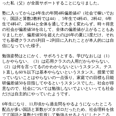
った私（父）が全面サポートすることになりました。
塾に入ってからは4年生の年間4科偏差値47（社会で稼いでお
り、国語と算数2教科では44）、5年生で4科45、2科42、6年
生で4科47、2科44と全体を通して大きく変わらず。時々得意
の社会が偏差値58を出して、全体の偏差値が上がることもあ
りましたが、偏差値50を超えたのは6年の夏に1度だけ。それ
でも基礎クラスの1列目～2列目に入れたことが本人的には自
信になっていた様子。
勉強姿勢はとにかく、サボろうとする。学びなおしは（1）
しかやらない、（3）は応用クラスの人用だからやらない。
（2）は何を言ってるのかわからないというスタンス。テス
ト直しも60％以下は基本やらないというスタンス。授業で習
っていないことはやらないの一点張り。家庭での目標も日能
研偏差値50を目指してやるというスタンスでした。社会が得
意なので、社会については勉強しないでよいといっても社会
だけは自主的にやっていたようです。
6年生になり、11月頃から過去問をやるようになったところ
配点が多い国語と算数がズタボロだったため、社会理科を捨
てて国語と算数だけ監視して勉強させるようにしたところ