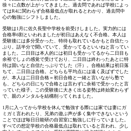
徐々に点数が上がってきました。過去問であれば学校によっ
てはR4に関わらず合格最低点が取れるとわかり、過去問中
心の勉強にシフトしました。
受験は1月に佐久長聖中学校を前受けしました。実力的には
合格率6割といわれましたが初日はあえなく不合格。本人は
受験後には多分受かった、特待も取れているかもと自信たっ
ぷり。話半分で聞いていて、受かってるといいねと言ってい
ました。二日目は本人的には初日も受かってるから二日目も
余裕でしょの感覚で受けており、二日目は終わったあとに特
待は固いなと自信たっぷりでした（汗）。合格結果は初日落
ちて、二日目は合格。どちらも平均点には遠く及ばずでした
が、本人は二日目合格＝初日合格と一緒と言いながら塾で
も、どちらの日にちで合格とは言わずに余裕で受かったと言
っていた様子。この受験後に大きく出る姿勢は終始変わらず
で、親のメンタルを結構削ってくれました。
1月に入ってから学校を休んで勉強する際には家では妻にガ
ミガミ言われたり、兄弟の遊ぶ声が多く集中できないという
ことでほぼ毎日日能研の自習室に勉強しに行っていました。
すべての想定学校の合格最低点は取れていると言われ、少し