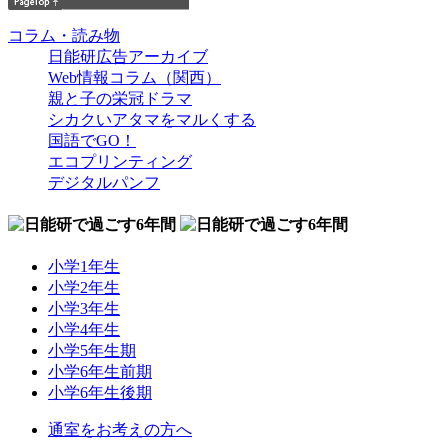
コラム・読み物
日能研広告アーカイブ
Web情報コラム（関西）
親と子の栄冠ドラマ
シカクいアタマをマルくする
国語でGO！
エコプリンティング
デジタルパンフ
小学1年生
小学2年生
小学3年生
小学4年生
小学5年生期
小学6年生前期
小学6年生後期
通室をお考えの方へ