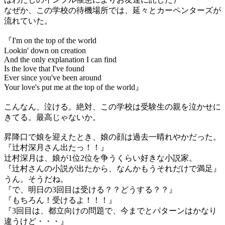
なぜか、この学校の待機場所では、延々とカーペンターズが
流れていた。
『I'm on the top of the world
Lookin' down on creation
And the only explanation I can find
Is the love that I've found
Ever since you've been around
Your love's put me at the top of the world』
こんなん、泣ける。絶対、この学校は受験生の親を泣かせに
きてる。最高じゃないか。
昇降口で娘を迎えたとき、娘の顔は過去一晴れやかだった。
『辻村深月さん出たっ！！』
辻村深月は、娘が1位2位を争うくらい好きな小説家。
『辻村さんの小説が出たから、なんかもうそれだけで満足』
うん。そうだね。
『で、明日の3回目は受ける？？どうする？？』
『もちろん！受けるよ！！！』
『3回目は、都立向けの問題で、今までとパターンはかなり
違うけど・・・』