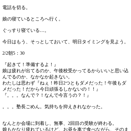
電話を切る。
娘の寝ているところへ行く。
ぐっすり寝ている…。
今日はもう、そっとしておいて、明日タイミングを見よう。
2/2朝5：30
『起きて！準備するよ！』
娘は疲れが出てるのか、午後校受かってるからいいと思い込
んでるのか、なかなか起きない。
わたしは思わず『ねぇ！昨日2つともダメだった！午後もダ
メだった！だから今日頑張るしかないの！！』
『。。。なんで？！なんで今言うの？！』
。。。塾長ごめん。気持ちを抑えきれなかった。
なんとか会場に到着し、無事、2回目の受験が終わる。
娘もかなり疲れているけど、お昼を車で食べながら、そのま