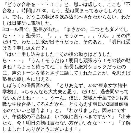
『どうか合格を・・・！！』と、思いは虚しく、ここも『不
合格』。時間は21:30。もう、塾は閉まってるかもしれな
い。でも、どうこの状況を飲み込むべきかわからない。わた
しは日能研に電話した。
3コール目で、塾長が出た。『まさかの、二つともダメでし
た・・・』塾長の、『。。。そうかー。。。うん。』その声
だけで、わたしは涙が出そうだった。そのあと、『明日は受
ける？申し込んだ？』
『はい！申し込みました！その後の動きはどうした
ら・・・』『うん！そうだね！明日も頑張ろう！その後の動
きね！ちょっと待ってね！』塾長も絶対ショックだったの
に、声のトーンを落とさずに話してくれたことが、今思えば
塾長の優しさに思える。
しばらくの保留音の後、『とりあえず、2/3の東京女学館中
学校は、○ちゃんなら大丈夫と思う。だけど、過去問やって
ないんだよね・・・。うーん。僕は、茨城と千葉で2つも素
敵な学校合格してるんだから、とりあえず明日の2回目頑張
るのでいいと思うよ！』と。『わかりました。因みにです
が、午後校の不合格は、いつ娘に言うべきですか？』『出来
たら、今！明日の朝は言わない方がいいかな・・・』『了解
しました！ありがとうございます！』