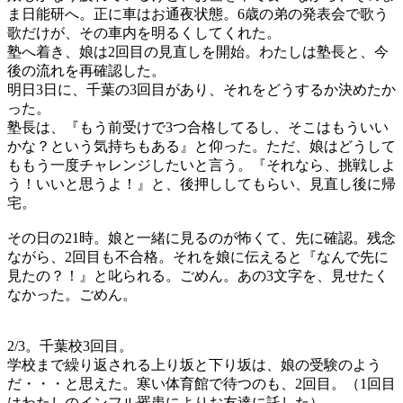
ま日能研へ。正に車はお通夜状態。6歳の弟の発表会で歌う
歌だけが、その車内を明るくしてくれた。
塾へ着き、娘は2回目の見直しを開始。わたしは塾長と、今
後の流れを再確認した。
明日3日に、千葉の3回目があり、それをどうするか決めたか
った。
塾長は、『もう前受けで3つ合格してるし、そこはもういい
かな？という気持ちもある』と仰った。ただ、娘はどうして
ももう一度チャレンジしたいと言う。『それなら、挑戦しよ
う！いいと思うよ！』と、後押ししてもらい、見直し後に帰
宅。
その日の21時。娘と一緒に見るのが怖くて、先に確認。残念
ながら、2回目も不合格。それを娘に伝えると『なんで先に
見たの？！』と叱られる。ごめん。あの3文字を、見せたく
なかった。ごめん。
2/3。千葉校3回目。
学校まで繰り返される上り坂と下り坂は、娘の受験のよう
だ・・・と思えた。寒い体育館で待つのも、2回目。（1回目
はわたしのインフル罹患によりお友達に託した）