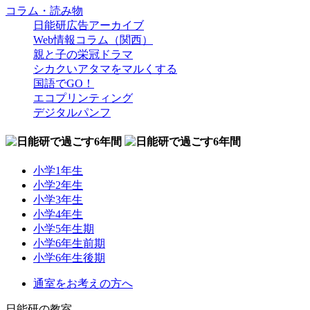
コラム・読み物
日能研広告アーカイブ
Web情報コラム（関西）
親と子の栄冠ドラマ
シカクいアタマをマルくする
国語でGO！
エコプリンティング
デジタルパンフ
小学1年生
小学2年生
小学3年生
小学4年生
小学5年生期
小学6年生前期
小学6年生後期
通室をお考えの方へ
日能研の教室