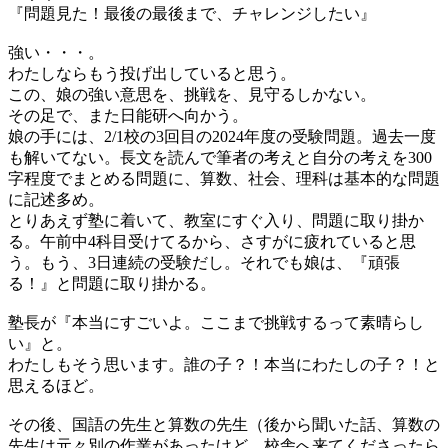
『問題見た！最後の最後まで、チャレンジしたい』
強い・・・。
わたしならもう投げ出していると思う。
この、娘の強い意思を、挑戦を、見守るしかない。
その足で、また日能研へ向かう。
娘の手には、2/1校の3回目の2024年度の受験問題。過去一度
も解いてない。長文を読んで筆者の考えと自分の考えを300
字程度でまとめる問題に、算数、社会、理科は基本的な問題
に記述多め。
とりあえず塾に着いて、教室にすぐ入り、問題に取り掛か
る。午前中4科目受けてるから、さすがに疲れていると思
う。もう、3日連続の受験だし。それでも娘は、『頑張
る！』と問題に取り掛かる。
塾長が『本当にすごいよ。ここまで挑戦するって素晴らし
い』と。
わたしもそう思います。誰の子？！本当にわたしの子？！と
思えるほど。
その後、国語の先生と算数の先生（後から聞いた話、算数の
先生は元々別の作業があったけど、校舎へ来てくださったら