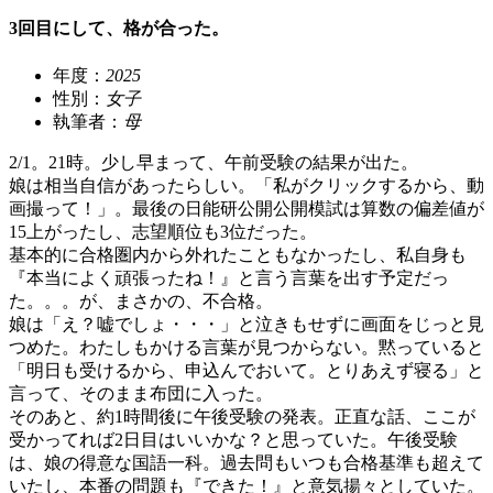
3回目にして、格が合った。
年度：
2025
性別：
女子
執筆者：
母
2/1。21時。少し早まって、午前受験の結果が出た。
娘は相当自信があったらしい。「私がクリックするから、動
画撮って！」。最後の日能研公開公開模試は算数の偏差値が
15上がったし、志望順位も3位だった。
基本的に合格圏内から外れたこともなかったし、私自身も
『本当によく頑張ったね！』と言う言葉を出す予定だっ
た。。。が、まさかの、不合格。
娘は「え？嘘でしょ・・・」と泣きもせずに画面をじっと見
つめた。わたしもかける言葉が見つからない。黙っていると
「明日も受けるから、申込んでおいて。とりあえず寝る」と
言って、そのまま布団に入った。
そのあと、約1時間後に午後受験の発表。正直な話、ここが
受かってれば2日目はいいかな？と思っていた。午後受験
は、娘の得意な国語一科。過去問もいつも合格基準も超えて
いたし、本番の問題も『できた！』と意気揚々としていた。