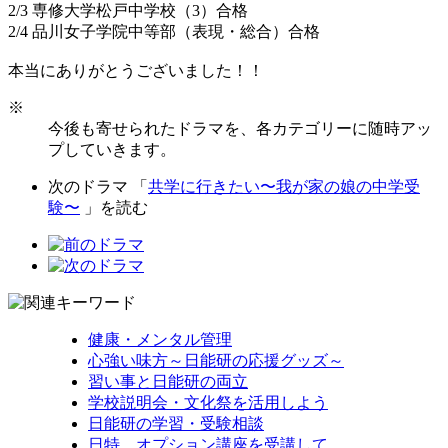
2/3 専修大学松戸中学校（3）合格
2/4 品川女子学院中等部（表現・総合）合格
本当にありがとうございました！！
※
今後も寄せられたドラマを、各カテゴリーに随時アッ
プしていきます。
次のドラマ 「
共学に行きたい〜我が家の娘の中学受
験〜
」を読む
健康・メンタル管理
心強い味方～日能研の応援グッズ～
習い事と日能研の両立
学校説明会・文化祭を活用しよう
日能研の学習・受験相談
日特、オプション講座を受講して