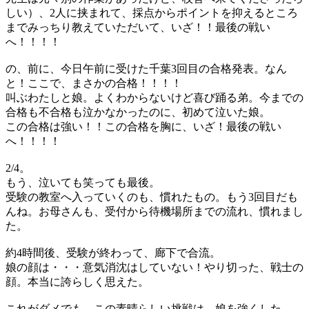
しい）、2人に挟まれて、採点からポイントを抑えるところ
までみっちり教えていただいて、いざ！！最後の戦い
へ！！！！
の、前に、今日午前に受けた千葉3回目の合格発表。なん
と！ここで、まさかの合格！！！！
叫ぶわたしと娘。よくわからないけど喜び踊る弟。今までの
合格も不合格も泣かなかったのに、初めて泣いた娘。
この合格は強い！！この合格を胸に、いざ！最後の戦い
へ！！！！
2/4。
もう、泣いても笑っても最後。
受験の教室へ入っていくのも、慣れたもの。もう3回目だも
んね。お母さんも、受付から待機場所までの流れ、慣れまし
た。
約4時間後、受験が終わって、廊下で合流。
娘の顔は・・・意気消沈はしていない！やり切った、戦士の
顔。本当に誇らしく思えた。
これがダメでも、この素晴らしい挑戦は、娘を強くした。