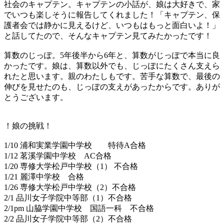
社会のキャプテン。キャプテンの小話が、娘は大好きで、家
でいつも楽しそうに報告してくれました！「キャプテン、保
護者会では静かに見えるけど、いつもはもっと面白いよ！」
と話してたので、そんなキャプテン見てみたかったです！
算数のじっぽ。5年後半から6年と、算数がじっぽで本当に良
かったです。娘は、算数以外でも、じっぽにたくさん支えら
れたと思います。親のわたしもです。苦手な算数で、最後の
伸びを見せたのも、じっぽの支えがあったからです。ありが
とうございます。
！娘の挑戦！
1/10 浦和実業学園中学校 特待A合格
1/12 茗溪学園中学校 AC合格
1/20 専修大学松戸中学校（1） 不合格
1/21 麗澤中学校 合格
1/26 専修大学松戸中学校（2）不合格
2/1 品川女子学院中等部（1）不合格
2/1pm 山脇学園中学校 国語一科 不合格
2/2 品川女子学院中等部（2）不合格