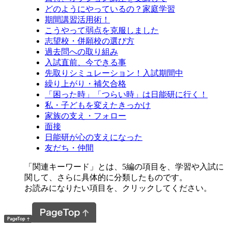
どのようにやっているの？家庭学習
期間講習活用術！
こうやって弱点を克服しました
志望校・併願校の選び方
過去問への取り組み
入試直前、今できる事
先取りシミュレーション！入試期間中
繰り上がり・補欠合格
「困った時」「つらい時」は日能研に行く！
私・子どもを変えたきっかけ
家族の支え・フォロー
面接
日能研が心の支えになった
友だち・仲間
「関連キーワード」とは、5編の項目を、学習や入試に
関して、さらに具体的に分類したものです。
お読みになりたい項目を、クリックしてください。