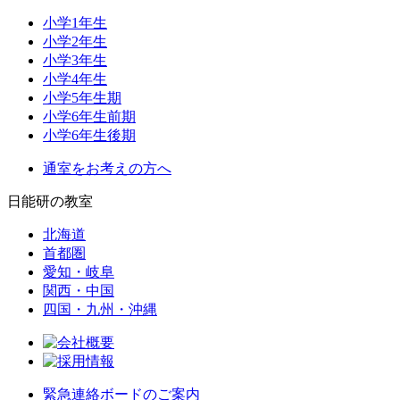
小学1年生
小学2年生
小学3年生
小学4年生
小学5年生期
小学6年生前期
小学6年生後期
通室をお考えの方へ
日能研の教室
北海道
首都圏
愛知・岐阜
関西・中国
四国・九州・沖縄
緊急連絡ボードのご案内