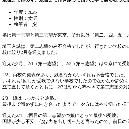
年度：
2025
性別：
女子
執筆者：
父
娘は第一志望と第三志望が東京、それ以外（第二、四、五、
埼玉入試は、第二志望のみ不合格でしたが、行きたい学校の1
校に絞り2月を迎えました。
迎えた2月、2/1（第一志望）、2/2（第三志望）は東京にて受
2/2、両校の発表があり、残念ながらいずれも不合格でした。
いずれも1回しか受験できない学校でしたのでなかなか諦め
立て直して頂くとともに、2/3は朝から塾へきて第二志望の
2/3、娘はしっかりと通塾。
最後まで諦めずに向き合ったようで、夕方にはやり切った様
迎えた2/4、2回目の第二志望かつ娘にとって最後の受験。
国語が少し不安、他は力を出し切ったと言ったので、前日の