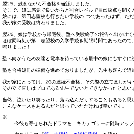
翌2/5、残念ながら不合格を確認しました。
そこで、娘に感覚で良いからと割合レベルで自己採点を聞く
娘には、第四志望校も行きたい学校の1つであったはず、た
我が家の受験は終わりました。
翌2/6、娘は学校から帰宅後、塾へ受験終了の報告へ出かけ
ほぼ同時刻が第二志望校の入学手続き期限時間であったので
鳴りました！
塾へ向かうため友達と電車を待っている最中の娘にもすぐに
塾も合格短冊の準備を進めておりましたが、先生も喜んで追
我が家にとっては、2/2の連続不合格、その際の立て直しが
その立て直しはプロである先生でないとできなかったと思い
当然、泣いたり笑ったり、落ち込んだりすることもあると思
こんなケースもあるんだと思っていただければ幸いです。
※
今後も寄せられたドラマを、各カテゴリーに随時アップ