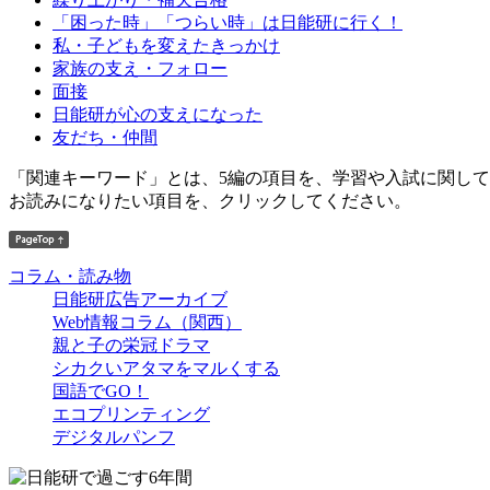
「困った時」「つらい時」は日能研に行く！
私・子どもを変えたきっかけ
家族の支え・フォロー
面接
日能研が心の支えになった
友だち・仲間
「関連キーワード」とは、5編の項目を、学習や入試に関し
お読みになりたい項目を、クリックしてください。
コラム・読み物
日能研広告アーカイブ
Web情報コラム（関西）
親と子の栄冠ドラマ
シカクいアタマをマルくする
国語でGO！
エコプリンティング
デジタルパンフ