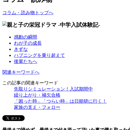
コラム・読み物トップへ
感動の瞬間
わが子の成長
きずな
ハプニングを乗り超えて
後輩たちへ
関連キーワードへ
この記事の関連キーワード
先取りシミュレーション！入試期間中
繰り上がり・補欠合格
「困った時」「つらい時」は日能研に行く！
家族の支え・フォロー
最後まで諦めず、最後まで付き添って頂いた事で勝ち取った