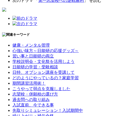
次のドラマ 「
第一志望校への逆転勝利
」 を読む
健康・メンタル管理
心強い味方～日能研の応援グッズ～
習い事と日能研の両立
学校説明会・文化祭を活用しよう
日能研の学習・受験相談
日特、オプション講座を受講して
どのようにやっているの？家庭学習
期間講習活用術！
こうやって弱点を克服しました
志望校・併願校の選び方
過去問への取り組み
入試直前、今できる事
先取りシミュレーション！入試期間中
繰り上がり・補欠合格