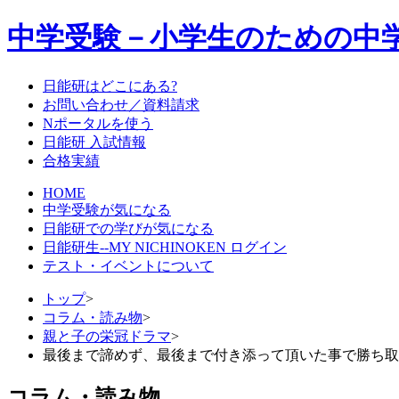
中学受験－小学生のための中
日能研はどこにある?
お問い合わせ／資料請求
Nポータルを使う
日能研 入試情報
合格実績
HOME
中学受験が気になる
日能研での学びが気になる
日能研生--MY NICHINOKEN ログイン
テスト・イベントについて
トップ
>
コラム・読み物
>
親と子の栄冠ドラマ
>
最後まで諦めず、最後まで付き添って頂いた事で勝ち取
コラム・読み物