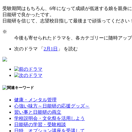
受験期間はもちろん、6年になって成績が低迷する娘を親身
日能研で良かったです。
日能研を信じて、志望校目指して最後まで頑張ってください
※
今後も寄せられたドラマを、各カテゴリーに随時アップ
次のドラマ 「
2月1日
」 を読む
健康・メンタル管理
心強い味方～日能研の応援グッズ～
習い事と日能研の両立
学校説明会・文化祭を活用しよう
日能研の学習・受験相談
日特、オプション講座を受講して