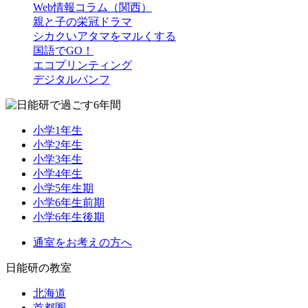
Web情報コラム（関西）
親と子の栄冠ドラマ
シカクいアタマをマルくする
国語でGO！
エコプリンティング
デジタルパンフ
小学1年生
小学2年生
小学3年生
小学4年生
小学5年生期
小学6年生前期
小学6年生後期
通室をお考えの方へ
日能研の教室
北海道
首都圏