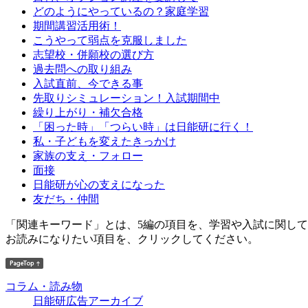
どのようにやっているの？家庭学習
期間講習活用術！
こうやって弱点を克服しました
志望校・併願校の選び方
過去問への取り組み
入試直前、今できる事
先取りシミュレーション！入試期間中
繰り上がり・補欠合格
「困った時」「つらい時」は日能研に行く！
私・子どもを変えたきっかけ
家族の支え・フォロー
面接
日能研が心の支えになった
友だち・仲間
「関連キーワード」とは、5編の項目を、学習や入試に関し
お読みになりたい項目を、クリックしてください。
コラム・読み物
日能研広告アーカイブ