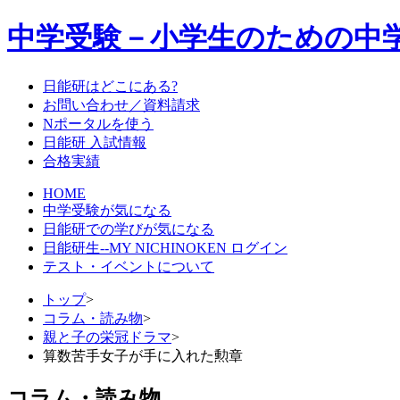
中学受験－小学生のための中
日能研はどこにある?
お問い合わせ／資料請求
Nポータルを使う
日能研 入試情報
合格実績
HOME
中学受験が気になる
日能研での学びが気になる
日能研生--MY NICHINOKEN ログイン
テスト・イベントについて
トップ
>
コラム・読み物
>
親と子の栄冠ドラマ
>
算数苦手女子が手に入れた勲章
コラム・読み物