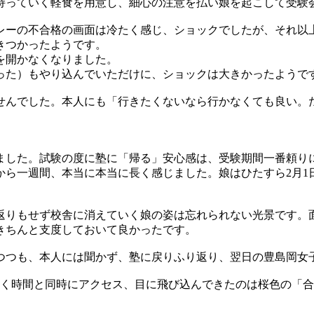
や持っていく軽食を用意し、細心の注意を払い娘を起こして受験
レーの不合格の画面は冷たく感じ、ショックでしたが、それ以
きつかったようです。
を開かなくなりました。
った）もやり込んでいただけに、ショックは大きかったようで
せんでした。本人にも「行きたくないなら行かなくても良い。
ました。試験の度に塾に「帰る」安心感は、受験期間一番頼り
から一週間、本当に本当に長く感じました。娘はひたすら2月1
り返りもせず校舎に消えていく娘の姿は忘れられない光景です。
きちんと支度しておいて良かったです。
つつも、本人には聞かず、塾に戻りふり返り、翌日の豊島岡女
潔く時間と同時にアクセス、目に飛び込んできたのは桜色の「