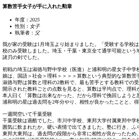
算数苦手女子が手に入れた勲章
年度：
2025
性別：
女子
執筆者：
父
我が家の受験は1月埼玉より始まりました。「受験する学校
校のみ受験しました。埼玉・千葉・東京全て通学可能という
諸刃の剣でした。
初戦の埼玉は淑徳与野中学校（医進）と浦和明の星女子中学
娘は、国語＞社会＞理科＞＞＞＞算数という典型的な算数苦
淑徳与野は算数と理科の2教科で、最も苦手とする教科での
開示された教科ごとの点数を見ると、算数は平均点で、理科
本人曰く「算数は出来なかった、だから理科で挽回しようと
浦和明の星は過去問を2年分やり、相性が良かったことと、
一週間空いて千葉受験
千葉受験は過酷でした。市川中学校、東邦大学付属東邦中学
囲気に飲まれたか、硬い表情で出てきました。塾に行き、ふ
東邦大東邦は、過去問の段階から非常に相性が良かったため