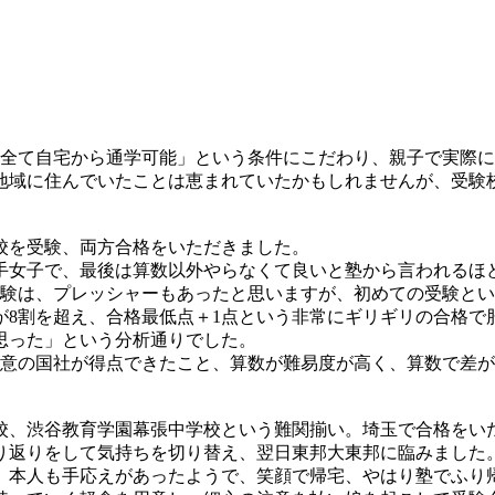
は全て自宅から通学可能」という条件にこだわり、親子で実際
地域に住んでいたことは恵まれていたかもしれませんが、受験
校を受験、両方合格をいただきました。
手女子で、最後は算数以外やらなくて良いと塾から言われるほ
受験は、プレッシャーもあったと思いますが、初めての受験と
が8割を超え、合格最低点＋1点という非常にギリギリの合格で
思った」という分析通りでした。
得意の国社が得点できたこと、算数が難易度が高く、算数で差
校、渋谷教育学園幕張中学校という難関揃い。埼玉で合格をい
り返りをして気持ちを切り替え、翌日東邦大東邦に臨みました
、本人も手応えがあったようで、笑顔で帰宅、やはり塾でふり