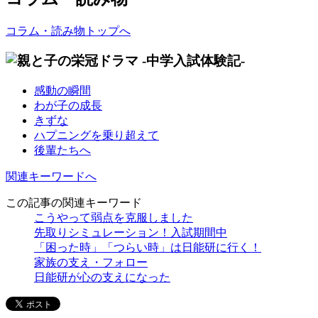
コラム・読み物トップへ
感動の瞬間
わが子の成長
きずな
ハプニングを乗り超えて
後輩たちへ
関連キーワードへ
この記事の関連キーワード
こうやって弱点を克服しました
先取りシミュレーション！入試期間中
「困った時」「つらい時」は日能研に行く！
家族の支え・フォロー
日能研が心の支えになった