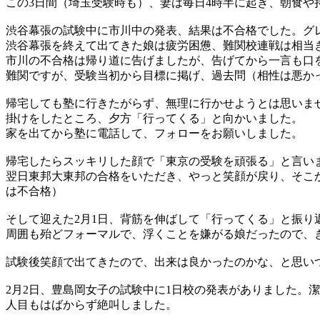
この3日間（埼玉受験時も）、妻は毎日4時半に起き、朝食
渋谷幕張の試験中に市川中の発表、結果は不合格でした。グ
渋谷幕張を終えて出てきた娘は疲労困憊、難関校連戦は相当
市川の不合格は帰り道に告げましたが、告げてから一言も口
難関ですが、受験当初から目標に掲げ、過去問（相性は悪か
帰宅しても塾に行きたがらず、無理に行かせようとは思いま
掛けをしたところ、夕方「行ってくる」と向かいました。
家を出てから塾に電話して、フォローをお願いしました。
帰宅したらスッキリした顔で「東京の受験を頑張る」と言い
翌日東邦大東邦の合格をいただき、やっと笑顔が戻り、そこ
は不合格）
そして迎えた2月1日、背筋を伸ばして「行ってくる」と振
周囲も殆どフォーマルで、浮くことを嫌がる娘だったので、
試験後笑顔で出てきたので、出来は良かったのかな、と思い
2月2日、豊島岡女子の試験中に1日校の発表がありました。
人目もはばからず絶叫しました。