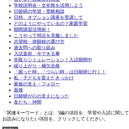
学校説明会・文化祭を活用しよう
日能研の学習・受験相談
日特、オプション講座を受講して
どのようにやっているの？家庭学習
期間講習活用術！
こうやって弱点を克服しました
志望校・併願校の選び方
過去問への取り組み
入試直前、今できる事
先取りシミュレーション！入試期間中
繰り上がり・補欠合格
「困った時」「つらい時」は日能研に行く！
私・子どもを変えたきっかけ
家族の支え・フォロー
面接
日能研が心の支えになった
友だち・仲間
「関連キーワード」とは、5編の項目を、学習や入試に関し
お読みになりたい項目を、クリックしてください。