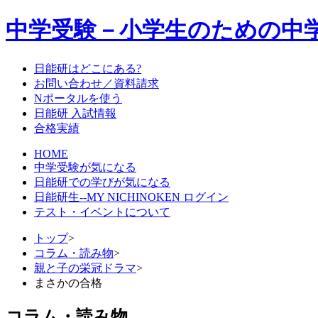
中学受験－小学生のための中
日能研はどこにある?
お問い合わせ／資料請求
Nポータルを使う
日能研 入試情報
合格実績
HOME
中学受験が気になる
日能研での学びが気になる
日能研生--MY NICHINOKEN ログイン
テスト・イベントについて
トップ
>
コラム・読み物
>
親と子の栄冠ドラマ
>
まさかの合格
コラム・読み物