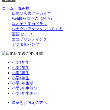
コラム・読み物
日能研広告アーカイブ
Web情報コラム（関西）
親と子の栄冠ドラマ
シカクいアタマをマルくする
国語でGO！
エコプリンティング
デジタルパンフ
小学1年生
小学2年生
小学3年生
小学4年生
小学5年生期
小学6年生前期
小学6年生後期
通室をお考えの方へ