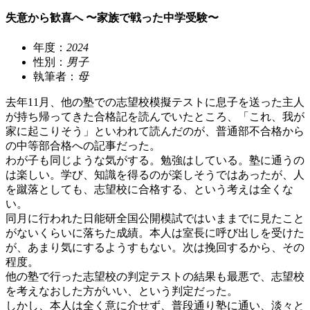
失意から歓喜へ 〜家族で戦った中学受験〜
年度：
2024
性別：
男子
執筆者：
母
去年11月、他の塾での志望校模擬テストに息子を送った主人
が持ち帰ってきた合格記を読んでいたところ、「これ、我が
家に起こりそう」といわれて読んだのが、普通部不合格から
の中等部合格への記事だった。
わが子も同じような気がする。勉強はしている。塾に通うの
は楽しい。学び、知識を得るのが楽しそうではあったが、人
を蹴落としても、志望校に合格する、という考えは全くな
い。
同月に行われた日能研全国公開模試ではいままでに見たこと
がないくらいに落ちた成績。本人は室長に呼び出しを受けた
が、あまり気にするようすもない。次は挽回するから、その
程度。
他の塾で行った志望校の判定テストの結果も最悪で、志望校
を考えなおした方がいい、という判定だった。
しかし、本人は全く意に介せず、普段通り塾に通い、淡々と