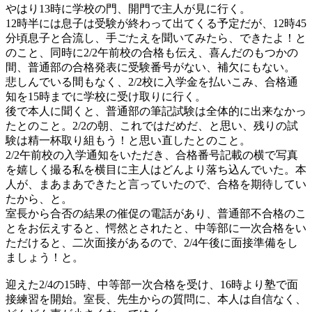
やはり13時に学校の門、開門で主人が見に行く。
12時半には息子は受験が終わって出てくる予定だが、12時45
分頃息子と合流し、手ごたえを聞いてみたら、できたよ！と
のこと、同時に2/2午前校の合格も伝え、喜んだのもつかの
間、普通部の合格発表に受験番号がない、補欠にもない。
悲しんでいる間もなく、2/2校に入学金を払いこみ、合格通
知を15時までに学校に受け取りに行く。
後で本人に聞くと、普通部の筆記試験は全体的に出来なかっ
たとのこと。2/2の朝、これではだめだ、と思い、残りの試
験は精一杯取り組もう！と思い直したとのこと。
2/2午前校の入学通知をいただき、合格番号記載の横で写真
を嬉しく撮る私を横目に主人はどんより落ち込んでいた。本
人が、まあまあできたと言っていたので、合格を期待してい
たから、と。
室長から合否の結果の催促の電話があり、普通部不合格のこ
とをお伝えすると、愕然とされたと、中等部に一次合格をい
ただけると、二次面接があるので、2/4午後に面接準備をし
ましょう！と。
迎えた2/4の15時、中等部一次合格を受け、16時より塾で面
接練習を開始。室長、先生からの質問に、本人は自信なく、