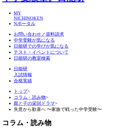
MY
NICHINOKEN
Nポータル
お問い合わせ／資料請求
中学受験が気になる
日能研での学びが気になる
テスト・イベントについて
日能研の教室検索
日能研
入試情報
合格実績
トップ
>
コラム・読み物
>
親と子の栄冠ドラマ
>
失意から歓喜へ 〜家族で戦った中学受験〜
コラム・読み物