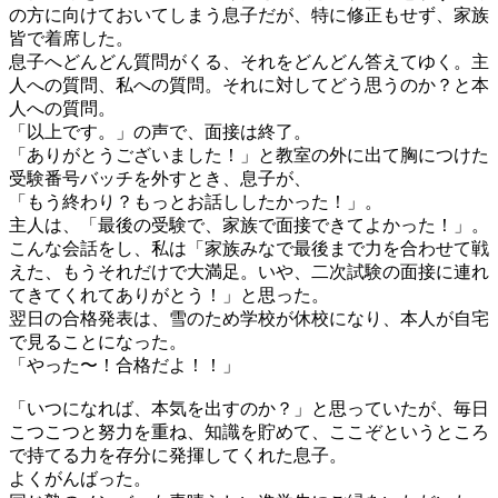
の方に向けておいてしまう息子だが、特に修正もせず、家族
皆で着席した。
息子へどんどん質問がくる、それをどんどん答えてゆく。主
人への質問、私への質問。それに対してどう思うのか？と本
人への質問。
「以上です。」の声で、面接は終了。
「ありがとうございました！」と教室の外に出て胸につけた
受験番号バッチを外すとき、息子が、
「もう終わり？もっとお話ししたかった！」。
主人は、「最後の受験で、家族で面接できてよかった！」。
こんな会話をし、私は「家族みなで最後まで力を合わせて戦
えた、もうそれだけで大満足。いや、二次試験の面接に連れ
てきてくれてありがとう！」と思った。
翌日の合格発表は、雪のため学校が休校になり、本人が自宅
で見ることになった。
「やった〜！合格だよ！！」
「いつになれば、本気を出すのか？」と思っていたが、毎日
こつこつと努力を重ね、知識を貯めて、ここぞというところ
で持てる力を存分に発揮してくれた息子。
よくがんばった。