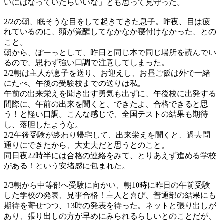
いにはなっていたらいいな」とも思って見守った。
2/2の朝、眠そうな目をして起きてきた息子。昨夜、目は疲
れているのに、頭が覚醒してなかなか寝付けなかった、との
こと。
朝から、ぼーっとして、昨日と同じ本で同じ場所を読んでい
るので、思わず強い口調で注意してしまった。
2/2朝は主人が息子を送り、お迎えし、お昼ご飯は外で一緒
にたべ、午後の受験校までの送りは私。
午前の出来栄えを聞き出す勇気も出ずに、午後校に出発する
間際に、午前の出来を聞くと、できたよ、合格できると思
う！と軽い口調。こんな感じで、全国テストの結果も期待
し、落胆したような。
2/2午後受験が終わり帰宅して、出来栄えを聞くと、過去問
通りにできたから、大丈夫だと思うとのこと。
同日夜22時半には合格の連絡をみて、とりあえず進める学校
がある！という安堵感に包まれた。
2/3朝から中等部へ受験に向かい、朝10時に昨日の午前受験
した学校の発表、見事合格！主人と喜び、普通部の結果にも
期待を寄せつつ、13時の発表を待った。ネットと張り出しが
あり、張り出しの方が早めにみられるらしいとのことだが、