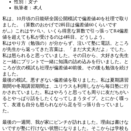
性別：
女子
執筆者：
本人
私は、10月頃の日能研全国公開模試で偏差値40を社理で取り
ました。（算数のおかげで2科目は偏差値60くらいです
が,,,）これはヤバい。いくら得意な算数で引っ張ってR4偏差
値を超えても私が受けるのは4科目。どうしよう。
私はやり方（勉強の）が分からず、泣いて塾に電話。ところ
が先生から返ってきた言葉は、「まだ大丈夫だよ」でした。
私は怒られると思っていました。その日から、大好きな先生
と一緒にプリントで一緒に知識の詰め込みを行いました。と
ころが次の模試も社理が偏差値40前後。その後も勉強を続け
ました。
最後の模試。悪すぎない偏差値を取りました。私は夏期講習
期間や冬期講習期間は、ユリウスも利用しながら毎日塾に行
かされていました。私はやろうと思っても周りに友だちがい
るとやっぱり話をしたくなってしまうタイプ。とにかく喋っ
て、友達も自分も怒られながら足を引っ張り合っていまし
た。
最後の一週間、我が家にピンチが訪れました。理由は書けな
いですが塾に行けない状態になりました。そこからは学校も