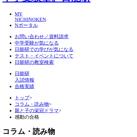
MY
NICHINOKEN
Nポータル
お問い合わせ／資料請求
中学受験が気になる
日能研での学びが気になる
テスト・イベントについて
日能研の教室検索
日能研
入試情報
合格実績
トップ
>
コラム・読み物
>
親と子の栄冠ドラマ
>
感動の合格
コラム・読み物