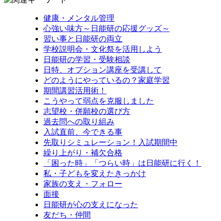
健康・メンタル管理
心強い味方～日能研の応援グッズ～
習い事と日能研の両立
学校説明会・文化祭を活用しよう
日能研の学習・受験相談
日特、オプション講座を受講して
どのようにやっているの？家庭学習
期間講習活用術！
こうやって弱点を克服しました
志望校・併願校の選び方
過去問への取り組み
入試直前、今できる事
先取りシミュレーション！入試期間中
繰り上がり・補欠合格
「困った時」「つらい時」は日能研に行く！
私・子どもを変えたきっかけ
家族の支え・フォロー
面接
日能研が心の支えになった
友だち・仲間