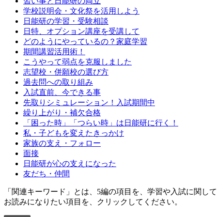
習い事と日能研の両立
学校説明会・文化祭を活用しよう
日能研の学習・受験相談
日特、オプション講座を受講して
どのようにやっているの？家庭学習
期間講習活用術！
こうやって弱点を克服しました
志望校・併願校の選び方
過去問への取り組み
入試直前、今できる事
先取りシミュレーション！入試期間中
繰り上がり・補欠合格
「困った時」「つらい時」は日能研に行く！
私・子どもを変えたきっかけ
家族の支え・フォロー
面接
日能研が心の支えになった
友だち・仲間
「関連キーワード」とは、5編の項目を、学習や入試に関し
お読みになりたい項目を、クリックしてください。