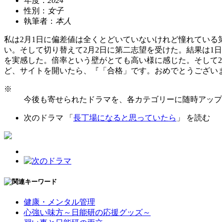
年度：
2024
性別：
女子
執筆者：
本人
私は2月1日に偏差値は全くとどいていないけれど憧れてい
い。そして切り替えて2月2日に第二志望を受けた。結果は1
を実感した。倍率という壁がとても高い様に感じた。そして2
ど、サイトを開いたら、『「合格」です。おめでとうござい
※
今後も寄せられたドラマを、各カテゴリーに随時アップ
次のドラマ 「
長丁場になると思っていたら
」 を読む
健康・メンタル管理
心強い味方～日能研の応援グッズ～