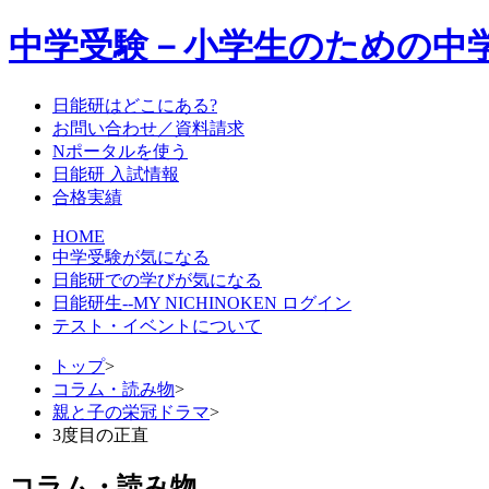
中学受験－小学生のための中
日能研はどこにある?
お問い合わせ／資料請求
Nポータルを使う
日能研 入試情報
合格実績
HOME
中学受験が気になる
日能研での学びが気になる
日能研生--MY NICHINOKEN ログイン
テスト・イベントについて
トップ
>
コラム・読み物
>
親と子の栄冠ドラマ
>
3度目の正直
コラム・読み物