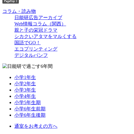
コラム・読み物
日能研広告アーカイブ
Web情報コラム（関西）
親と子の栄冠ドラマ
シカクいアタマをマルくする
国語でGO！
エコプリンティング
デジタルパンフ
小学1年生
小学2年生
小学3年生
小学4年生
小学5年生期
小学6年生前期
小学6年生後期
通室をお考えの方へ