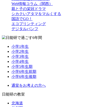
Web情報コラム（関西）
親と子の栄冠ドラマ
シカクいアタマをマルくする
国語でGO！
エコプリンティング
デジタルパンフ
小学1年生
小学2年生
小学3年生
小学4年生
小学5年生期
小学6年生前期
小学6年生後期
通室をお考えの方へ
日能研の教室
北海道