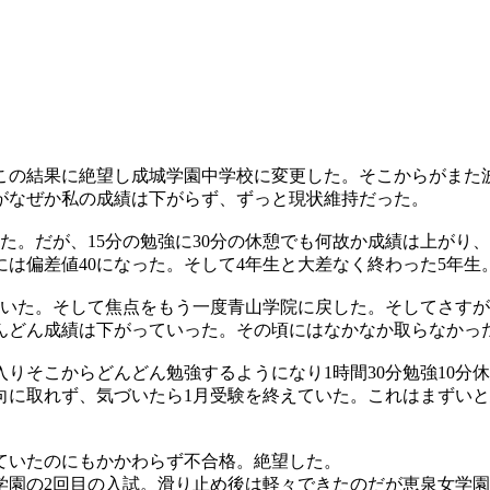
の結果に絶望し成城学園中学校に変更した。そこからがまた波
がなぜか私の成績は下がらず、ずっと現状維持だった。
た。だが、15分の勉強に30分の休憩でも何故か成績は上がり、
は偏差値40になった。そして4年生と大差なく終わった5年生
ていた。そして焦点をもう一度青山学院に戻した。そしてさすが
んどん成績は下がっていった。その頃にはなかなか取らなかっ
入りそこからどんどん勉強するようになり1時間30分勉強10
向に取れず、気づいたら1月受験を終えていた。これはまずい
ていたのにもかかわらず不合格。絶望した。
学園の2回目の入試。滑り止め後は軽々できたのだが恵泉女学