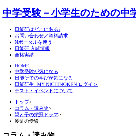
中学受験－小学生のための中
日能研はどこにある?
お問い合わせ／資料請求
Nポータルを使う
日能研 入試情報
合格実績
HOME
中学受験が気になる
日能研での学びが気になる
日能研生--MY NICHINOKEN ログイン
テスト・イベントについて
トップ
>
コラム・読み物
>
親と子の栄冠ドラマ
>
波乱の受験
コラム・読み物