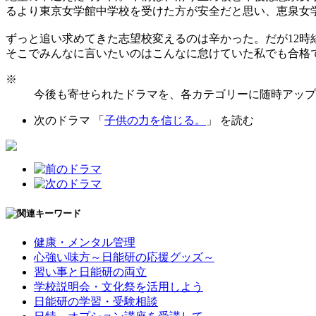
るより東京女学館中学校を受けた方が安全だと思い、恵泉女
ずっと追い求めてきた志望校変えるのは辛かった。だが12時
そこでみんなに言いたいのはこんなに怠けていた私でも合格
※
今後も寄せられたドラマを、各カテゴリーに随時アップ
次のドラマ 「
子供の力を信じる。
」 を読む
健康・メンタル管理
心強い味方～日能研の応援グッズ～
習い事と日能研の両立
学校説明会・文化祭を活用しよう
日能研の学習・受験相談