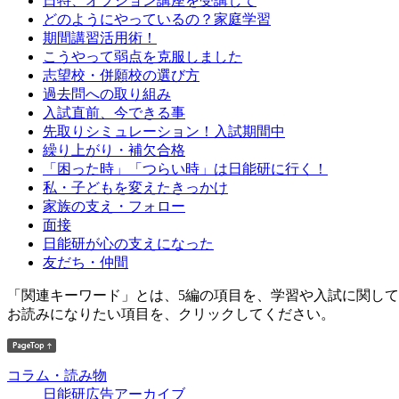
日特、オプション講座を受講して
どのようにやっているの？家庭学習
期間講習活用術！
こうやって弱点を克服しました
志望校・併願校の選び方
過去問への取り組み
入試直前、今できる事
先取りシミュレーション！入試期間中
繰り上がり・補欠合格
「困った時」「つらい時」は日能研に行く！
私・子どもを変えたきっかけ
家族の支え・フォロー
面接
日能研が心の支えになった
友だち・仲間
「関連キーワード」とは、5編の項目を、学習や入試に関し
お読みになりたい項目を、クリックしてください。
コラム・読み物
日能研広告アーカイブ