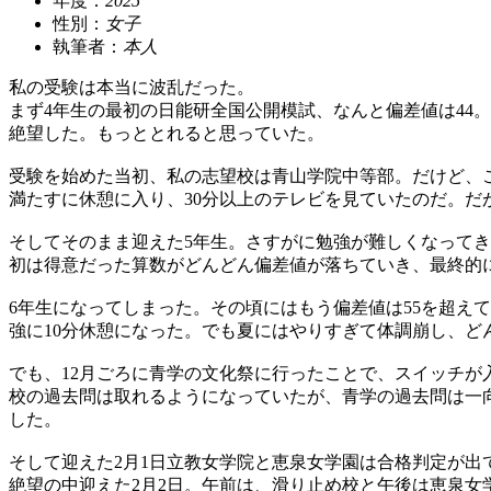
年度：
2025
性別：
女子
執筆者：
本人
私の受験は本当に波乱だった。
まず4年生の最初の日能研全国公開模試、なんと偏差値は44。
絶望した。もっととれると思っていた。
受験を始めた当初、私の志望校は青山学院中等部。だけど、こ
満たすに休憩に入り、30分以上のテレビを見ていたのだ。だ
そしてそのまま迎えた5年生。さすがに勉強が難しくなってき
初は得意だった算数がどんどん偏差値が落ちていき、最終的に
6年生になってしまった。その頃にはもう偏差値は55を超え
強に10分休憩になった。でも夏にはやりすぎて体調崩し、ど
でも、12月ごろに青学の文化祭に行ったことで、スイッチが
校の過去問は取れるようになっていたが、青学の過去問は一
した。
そして迎えた2月1日立教女学院と恵泉女学園は合格判定が出
絶望の中迎えた2月2日。午前は、滑り止め校と午後は恵泉女