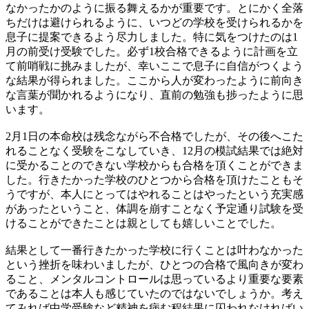
なかったかのように振る舞えるかが重要です。とにかく全落
ちだけは避けられるように、いつどの学校を受けられるかを
息子に提案できるよう尽力しました。特に気をつけたのは1
月の前受け受験でした。必ず1校合格できるように計画を立
て前哨戦に挑みましたが、幸いここで息子に自信がつくよう
な結果が得られました。ここから人が変わったように前向き
な言葉が聞かれるようになり、直前の勉強も捗ったように思
います。
2月1日の本命校は残念ながら不合格でしたが、その後へこた
れることなく受験をこなしていき、12月の模試結果では絶対
に受かることのできない学校からも合格を頂くことができま
した。行きたかった学校のひとつから合格を頂けたこともそ
うですが、本人にとってはやれることはやったという充実感
があったということ、体調を崩すことなく予定通り試験を受
けることができたことは親としても嬉しいことでした。
結果として一番行きたかった学校に行くことは叶わなかった
という挫折を味わいましたが、ひとつの合格で風向きが変わ
ること、メンタルコントロールは思っているより重要な要素
であることは本人も感じていたのではないでしょうか。考え
てみれば中学受験など精神を病む程結果に囚われなければい