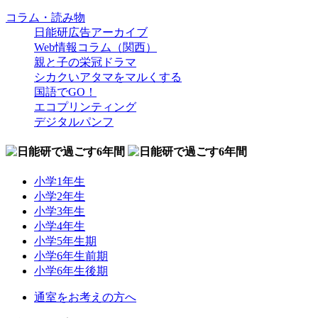
コラム・読み物
日能研広告アーカイブ
Web情報コラム（関西）
親と子の栄冠ドラマ
シカクいアタマをマルくする
国語でGO！
エコプリンティング
デジタルパンフ
小学1年生
小学2年生
小学3年生
小学4年生
小学5年生期
小学6年生前期
小学6年生後期
通室をお考えの方へ