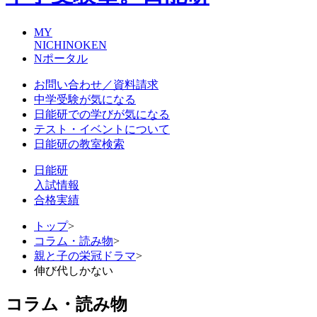
MY
NICHINOKEN
Nポータル
お問い合わせ／資料請求
中学受験が気になる
日能研での学びが気になる
テスト・イベントについて
日能研の教室検索
日能研
入試情報
合格実績
トップ
>
コラム・読み物
>
親と子の栄冠ドラマ
>
伸び代しかない
コラム・読み物