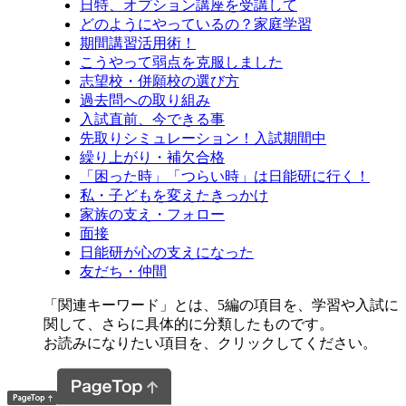
日特、オプション講座を受講して
どのようにやっているの？家庭学習
期間講習活用術！
こうやって弱点を克服しました
志望校・併願校の選び方
過去問への取り組み
入試直前、今できる事
先取りシミュレーション！入試期間中
繰り上がり・補欠合格
「困った時」「つらい時」は日能研に行く！
私・子どもを変えたきっかけ
家族の支え・フォロー
面接
日能研が心の支えになった
友だち・仲間
「関連キーワード」とは、5編の項目を、学習や入試に
関して、さらに具体的に分類したものです。
お読みになりたい項目を、クリックしてください。