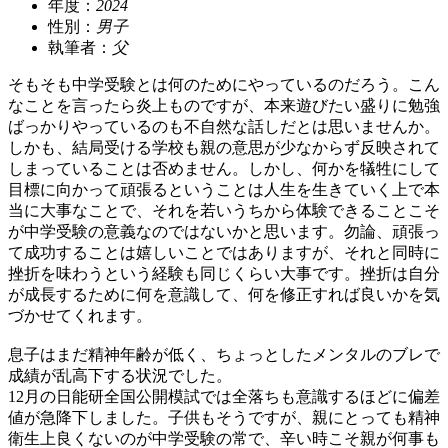
年度：
2024
性別：
男子
執筆者：
父
そもそも中学受験とは何のためにやっているのだろう。こん
なことを言ったら炎上ものですが、本来遊びたい盛りに勉強
ばっかりやっているのも不自然な話しだとは思いませんか。
しかも、結局受ける学校も親の意思が少なからず反映されて
しまっていることは否めません。しかし、何かを犠牲にして
目標に向かって頑張るということは人生を生きていく上で本
当に大事なことで、それを若いうちから体験できることこそ
が中学受験の意義なのではないかと思います。勿論、頑張っ
て成功することは嬉しいことではありますが、それと同時に
挫折を味わうという経験も同じくらい大事です。挫折は自分
が成長するために何を意識して、何を修正すれば良いかを気
づかせてくれます。
息子はまだ精神年齢が低く、ちょっとしたメンタルのブレで
成績が乱高下する状況でした。
12月の日能研全国公開模試では全落ちも意識するほどに偏差
値が急降下しました。子供もそうですが、親にとっても精神
衛生上良くないのが中学受験の常で、辛い時こそ親が何事も