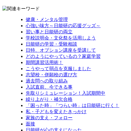
健康・メンタル管理
心強い味方～日能研の応援グッズ～
習い事と日能研の両立
学校説明会・文化祭を活用しよう
日能研の学習・受験相談
日特、オプション講座を受講して
どのようにやっているの？家庭学習
期間講習活用術！
こうやって弱点を克服しました
志望校・併願校の選び方
過去問への取り組み
入試直前、今できる事
先取りシミュレーション！入試期間中
繰り上がり・補欠合格
「困った時」「つらい時」は日能研に行く！
私・子どもを変えたきっかけ
家族の支え・フォロー
面接
日能研が心の支えになった