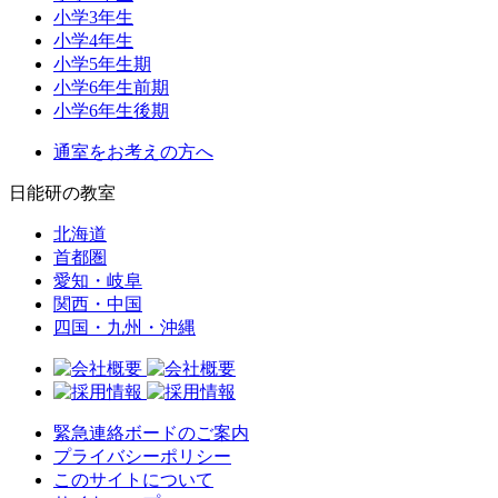
小学3年生
小学4年生
小学5年生期
小学6年生前期
小学6年生後期
通室をお考えの方へ
日能研の教室
北海道
首都圏
愛知・岐阜
関西・中国
四国・九州・沖縄
緊急連絡ボードのご案内
プライバシーポリシー
このサイトについて