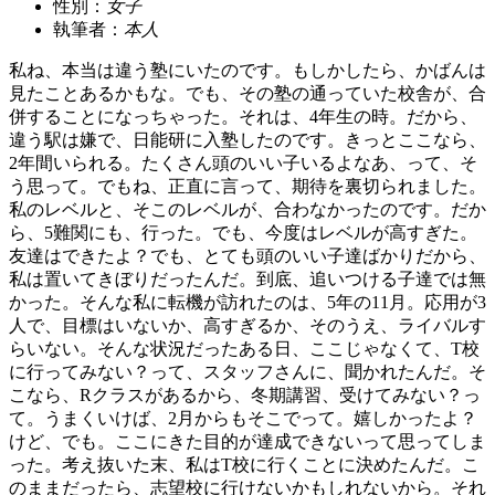
性別：
女子
執筆者：
本人
私ね、本当は違う塾にいたのです。もしかしたら、かばんは
見たことあるかもな。でも、その塾の通っていた校舎が、合
併することになっちゃった。それは、4年生の時。だから、
違う駅は嫌で、日能研に入塾したのです。きっとここなら、
2年間いられる。たくさん頭のいい子いるよなあ、って、そ
う思って。でもね、正直に言って、期待を裏切られました。
私のレベルと、そこのレベルが、合わなかったのです。だか
ら、5難関にも、行った。でも、今度はレベルが高すぎた。
友達はできたよ？でも、とても頭のいい子達ばかりだから、
私は置いてきぼりだったんだ。到底、追いつける子達では無
かった。そんな私に転機が訪れたのは、5年の11月。応用が3
人で、目標はいないか、高すぎるか、そのうえ、ライバルす
らいない。そんな状況だったある日、ここじゃなくて、T校
に行ってみない？って、スタッフさんに、聞かれたんだ。そ
こなら、Rクラスがあるから、冬期講習、受けてみない？っ
て。うまくいけば、2月からもそこでって。嬉しかったよ？
けど、でも。ここにきた目的が達成できないって思ってしま
った。考え抜いた末、私はT校に行くことに決めたんだ。こ
のままだったら、志望校に行けないかもしれないから。それ