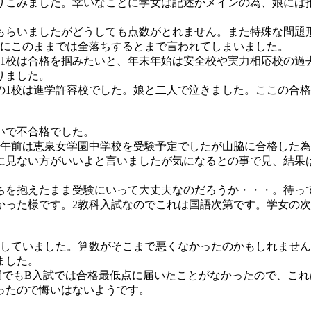
やりこみました。幸いなことに学女は記述がメインの為、娘には
もらいましたがどうしても点数がとれません。また特殊な問題
生にこのままでは全落ちするとまで言われてしまいました。
も1校は合格を掴みたいと、年末年始は安全校や実力相応校の過
りました。
の1校は進学許容校でした。娘と二人で泣きました。ここの合
いで不合格でした。
日午前は恵泉女学園中学校を受験予定でしたが山脇に合格した
に見ない方がいいよと言いましたが気になるとの事で見、結果
ちを抱えたまま受験にいって大丈夫なのだろうか・・・。待っ
かった様です。2教科入試なのでこれは国語次第です。学女の次
。
格していました。算数がそこまで悪くなかったのかもしれませ
ました。
問でもB入試では合格最低点に届いたことがなかったので、こ
ったので悔いはないようです。