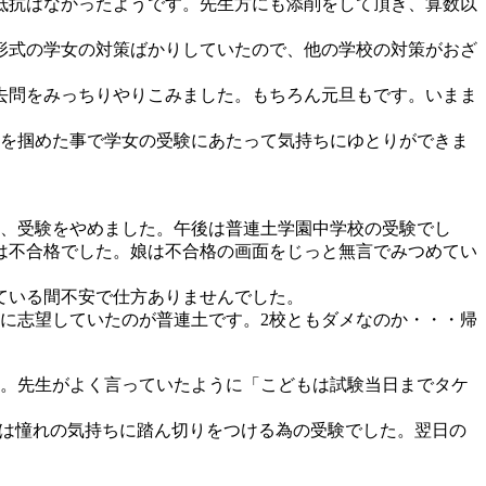
抵抗はなかったようです。先生方にも添削をして頂き、算数以
形式の学女の対策ばかりしていたので、他の学校の対策がおざ
去問をみっちりやりこみました。もちろん元旦もです。いまま
格を掴めた事で学女の受験にあたって気持ちにゆとりができま
為、受験をやめました。午後は普連土学園中学校の受験でし
は不合格でした。娘は不合格の画面をじっと無言でみつめてい
ている間不安で仕方ありませんでした。
に志望していたのが普連土です。2校ともダメなのか・・・帰
ん。先生がよく言っていたように「こどもは試験当日までタケ
れは憧れの気持ちに踏ん切りをつける為の受験でした。翌日の