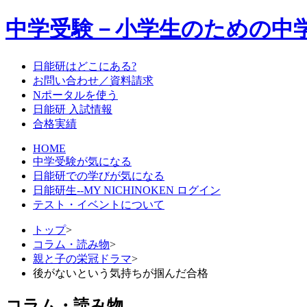
中学受験－小学生のための中
日能研はどこにある?
お問い合わせ／資料請求
Nポータルを使う
日能研 入試情報
合格実績
HOME
中学受験が気になる
日能研での学びが気になる
日能研生--MY NICHINOKEN ログイン
テスト・イベントについて
トップ
>
コラム・読み物
>
親と子の栄冠ドラマ
>
後がないという気持ちが掴んだ合格
コラム・読み物