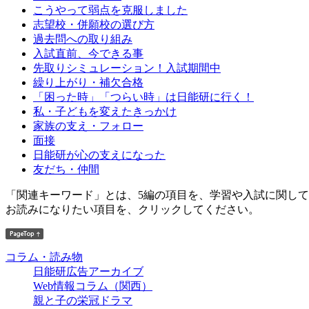
こうやって弱点を克服しました
志望校・併願校の選び方
過去問への取り組み
入試直前、今できる事
先取りシミュレーション！入試期間中
繰り上がり・補欠合格
「困った時」「つらい時」は日能研に行く！
私・子どもを変えたきっかけ
家族の支え・フォロー
面接
日能研が心の支えになった
友だち・仲間
「関連キーワード」とは、5編の項目を、学習や入試に関し
お読みになりたい項目を、クリックしてください。
コラム・読み物
日能研広告アーカイブ
Web情報コラム（関西）
親と子の栄冠ドラマ