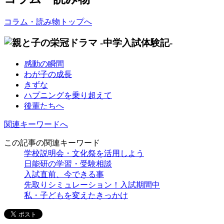
コラム・読み物トップへ
感動の瞬間
わが子の成長
きずな
ハプニングを乗り超えて
後輩たちへ
関連キーワードへ
この記事の関連キーワード
学校説明会・文化祭を活用しよう
日能研の学習・受験相談
入試直前、今できる事
先取りシミュレーション！入試期間中
私・子どもを変えたきっかけ