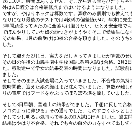
既に10月。時間はありません。そこから過去問をひたすら
外はA日程分は合格最低点まではいけるようになりました。
ですが、やはりネックは算数です。算数のみ個別でも教えて
なりになり最後のテストでは4教科の偏差値が47。年末に先
3年間頑張ってきたのに全落ちは避けたい、たとえ安全校で
でぼんやりしていた娘の顔つきがようやくそこで受験生にな
その結果、1月の前受けは3校の合格を頂きました。そのうち
した。
そして迎えた2月1日、実力をだしきってきましたが算数のせ
その日の午後の山脇学園中学校国語1教科入試は合格。2月2
た。移動途中で学女の結果発表の時間になりました。試験前
ました。
そしてそのまま入試会場に入っていきました。不合格の気持
数時間後、迎えた娘の顔はまだ沈んでいました。算数が難し
りの電車ではフードをかぶってぽろぽろ涙を流していました
そして3日早朝、普連土の結果がでました。予想に反して合
ノコのように伸びる」その通りでした。ものすごくホッとし
そして少し明るい気持ちで学女のB入試に行きました。過去
結果はやはり不合格。それでも今の自分の力をすべて出し切