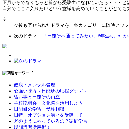
正月からでなくもっと前から受験生になれていたら・・・と
自分でここに入りたいという意識を高めていくことがとても
※
今後も寄せられたドラマを、各カテゴリーに随時アップ
次のドラマ 「
「日能研へ通ってみたい」6年生4月 A1
健康・メンタル管理
心強い味方～日能研の応援グッズ～
習い事と日能研の両立
学校説明会・文化祭を活用しよう
日能研の学習・受験相談
日特、オプション講座を受講して
どのようにやっているの？家庭学習
期間講習活用術！