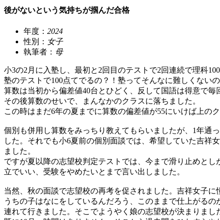
後がないという気持ちが掴んだ合格
年度：
2024
性別：
女子
執筆者：
母
小3の2月に入塾し、最初と2回目のテストで2回連続で理科10
塾のテストで100点てでるの？！塾ってそんなに難しくない
算数は当初から偏差値40台とひどく、反して国語は得意で毎回
その後算数のせいで、まんなかのクラスに落ちました。
この時はまだ6年の夏までに算数の偏差値が55にいけば上の
個別も併用し算数をみっちり教えてもらいましたが、1年通っ
した。それでも小6夏前の個別面談では、希望していた吉祥
ました。
ですが夏以降の志望校判定テストでは、今まで滑り止めとし
立でいい、受験をやめたいとまで言い出しました。
当然、秋の面談で志望校の再考を促されました。吉祥女子に
うちの子はなにをしているんだろう、このままで仕上がるの
連れて行きました。そこでようやく娘の志望校が決まりまし