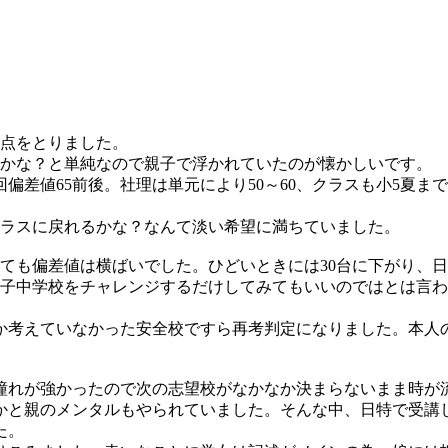
0点をとりました。
のかな？と単純なので親子で浮かれていたのが懐かしいです。
偏差値65前後。社理は単元により50～60、クラスも小5夏ま
クラスに戻れるかな？なんて淡い希望に満ちていました。
ても偏差値は横ばいでした。ひどいときには30台に下がり、日
女子中学校をチャレンジするだけしてみてもいいのではとは言
か考えていなかった安全校ですら再考判定になりました。本人
憧れが強かったので次の志望校がなかなか決まらないまま時が
かと親のメンタルもやられていました。そんな中、日特で受講
た。