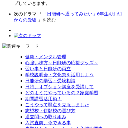
プしていきます。
次のドラマ 「
「日能研へ通ってみたい」6年生4月 A1
からの受験
」を読む
健康・メンタル管理
心強い味方～日能研の応援グッズ～
習い事と日能研の両立
学校説明会・文化祭を活用しよう
日能研の学習・受験相談
日特、オプション講座を受講して
どのようにやっているの？家庭学習
期間講習活用術！
こうやって弱点を克服しました
志望校・併願校の選び方
過去問への取り組み
入試直前、今できる事