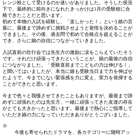
レンジ校として受けるのか迷いがありました。そうした状況
下で、最終的に前向きになれたきっかけは1月の受験校に合
格できたことだと思います。
初めて本物の入試を経験し、「楽しかった！」という娘の言
葉に、最後まで諦めずに挑戦させようと覚悟を決めることが
できました。その後、過去問で初めて合格点を超えることが
でき、さらに娘の自信につながっていきました。
入試直前の壮行会では先生方の激励に涙をこらえていたそう
です。それだけ頑張ってきたということが、娘の最後の自信
につながりました。「受験直前までこどもの力は伸びる！」
と聞いてはいましたが、本当に娘も受験当日まで力を伸ばせ
たようで、今までにない緊張感を力に変え、実力を発揮する
ことができたと思います。
今まで色々と我慢させてきたこともありますが、最後まで諦
めずに頑張れたのは先生方、一緒に頑張ってきた友達の存在
がとても大きかったと思います。最後まで熱心にご指導して
いただき娘の力になっていただきありがとうございました。
※
今後も寄せられたドラマを、各カテゴリーに随時アッ