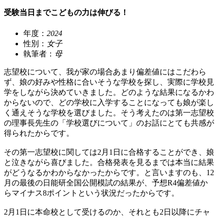
受験当日までこどもの力は伸びる！
年度：
2024
性別：
女子
執筆者：
母
志望校について、我が家の場合あまり偏差値にはこだわら
ず、娘の好みや性格に合いそうな学校を探し、実際に学校見
学をしながら決めていきました。どのような結果になるかわ
からないので、どの学校に入学することになっても娘が楽し
く通えそうな学校を選びました。そう考えたのは第一志望校
の理事長先生の「学校選びについて」のお話にとても共感が
得られたからです。
その第一志望校に関しては2月1日に合格することができ、娘
と泣きながら喜びました。合格発表を見るまでは本当に結果
がどうなるかわからなかったからです。と言いますのも、12
月の最後の日能研全国公開模試の結果が、予想R4偏差値か
らマイナス8ポイントという状況だったからです。
2月1日に本命校として受けるのか、それとも2日以降にチャ