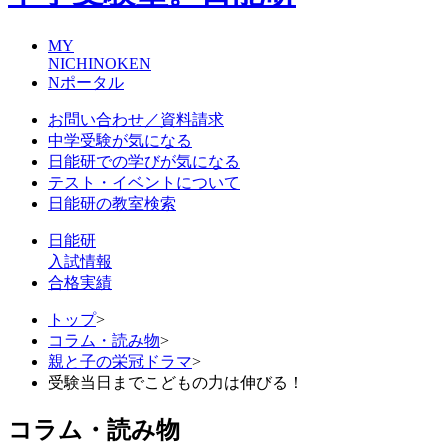
MY
NICHINOKEN
Nポータル
お問い合わせ／資料請求
中学受験が気になる
日能研での学びが気になる
テスト・イベントについて
日能研の教室検索
日能研
入試情報
合格実績
トップ
>
コラム・読み物
>
親と子の栄冠ドラマ
>
受験当日までこどもの力は伸びる！
コラム・読み物