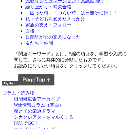
先取りシミュレーション！入試期間中
繰り上がり・補欠合格
「困った時」「つらい時」は日能研に行く！
私・子どもを変えたきっかけ
家族の支え・フォロー
面接
日能研が心の支えになった
友だち・仲間
「関連キーワード」とは、5編の項目を、学習や入試に
関して、さらに具体的に分類したものです。
お読みになりたい項目を、クリックしてください。
コラム・読み物
日能研広告アーカイブ
Web情報コラム（関西）
親と子の栄冠ドラマ
シカクいアタマをマルくする
国語でGO！