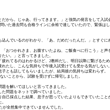
とだから。じゃあ、行ってきます。」と強気の発言をして入試
て問いた過去問も合格ラインに余裕で達していたので、緊張は
ち込んでいるのがわかり、「あ、だめだったんだ。」とすぐに
、「おつかれさま、お腹すいたよね、ご飯食べに行こう」と声
りたい。」と言ってきました。
「疲れてるのはわかるけど、2教科だし、明日以降に繋げるた
疲れたし、こんな気持ちで午後入試受けても受かる気がしない
息子とも話してもらいましたが、結局彼の気持ちは変わらず。
がないことから、試験を受けずに帰宅しました。
問題を解いてほしいと言ってきました。
した問題をネットで調べていました。
り自己採点した結果、息子が思っていたよりもできていたこと
た。
したが全然集中できていませんでした。