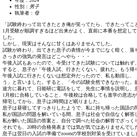
年度：
2024
性別：
男子
執筆者：
母
「試験終わって出てきたとき俺が笑ってたら、できたってこ
1月受験が順調すぎるほど出来がよく、直前に本番を想定し
した。
しかし、現実はそんなに甘くはありませんでした。
試験が終わり、出てきた息子の表情が今までになく暗く、落
さっきの強気の発言はどこへやら・・・
午後入試もあったので、今受けてきた試験については触れず
すると、息子が「午後入試、行きたくない。疲れた。もう帰
午後入試に行きたくないは想定外だったので、私も動揺し、
う」と言いました。すると、「今の試験全然できなかった。
途方に暮れて、日能研に電話をして、先生に事情を説明し、
1月校に合格していること、午後校は合格しても進学の意志
帰宅してから、息子は2時間ほど眠りました。
息子は昼寝してすっきりしたようで、私に持ち帰った国語の
私が国語の問題を解いている間、息子は社会で自信なく解答
私が解いた国語の答案と、自分で調べた社会の解答でざっく
それでも、20時の合格発表までは気が気ではありませんでし
息子は翌日の入試の準備でzoomの学校別対策を受けていま