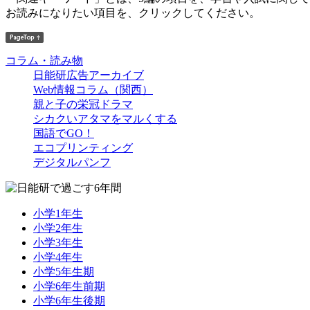
お読みになりたい項目を、クリックしてください。
コラム・読み物
日能研広告アーカイブ
Web情報コラム（関西）
親と子の栄冠ドラマ
シカクいアタマをマルくする
国語でGO！
エコプリンティング
デジタルパンフ
小学1年生
小学2年生
小学3年生
小学4年生
小学5年生期
小学6年生前期
小学6年生後期