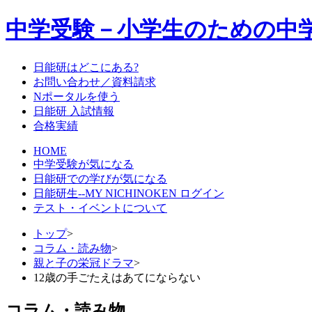
中学受験－小学生のための中
日能研はどこにある?
お問い合わせ／資料請求
Nポータルを使う
日能研 入試情報
合格実績
HOME
中学受験が気になる
日能研での学びが気になる
日能研生--MY NICHINOKEN ログイン
テスト・イベントについて
トップ
>
コラム・読み物
>
親と子の栄冠ドラマ
>
12歳の手ごたえはあてにならない
コラム・読み物