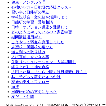
健康・メンタル管理
心強い味方～日能研の応援グッズ～
習い事と日能研の両立
学校説明会・文化祭を活用しよう
日能研の学習・受験相談
日特、オプション講座を受講して
どのようにやっているの？家庭学習
期間講習活用術！
こうやって弱点を克服しました
志望校・併願校の選び方
過去問への取り組み
入試直前、今できる事
先取りシミュレーション！入試期間中
繰り上がり・補欠合格
「困った時」「つらい時」は日能研に行く！
私・子どもを変えたきっかけ
家族の支え・フォロー
面接
日能研が心の支えになった
友だち・仲間
「関連キーワード」とは、5編の項目を、学習や入試に関し