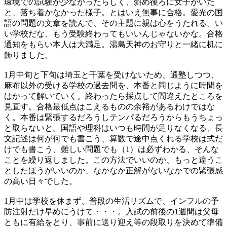
環境での試験が少なかったらしく、斜め後ろに女子がいた
と、落ち着かなかった様子。とはいえ無事に合格。愛光の国
語の問題の文章を読んで、その主題に親は心をうたれる。い
い学校だな、もう受験終わってもいいんじゃないかな。合格
通知をもらい本人は大満足。湯島天神のお守りと一緒に机に
飾りました。
1月中旬と下旬は埼玉と千葉を受けないため、通塾しつつ、
麻布以外の受ける学校の過去問を、本番と同じように時間を
はかって解いていく。終わったら採点して間違えたところを
見直す。合格最低点はこえるものの余裕があるわけではな
く。本番は緊張するだろうしテンパるだろうからもうちょっ
と取らないと。国語や理科はいつも時間が足りなくなる、長
文記述は何が何でも書こう、算数で途中点くれる学校は式だ
けでも書こう、難しい問題でも（1）は必ずわかる、そんな
ことを繰り返しました。この方法でいいのか、もっと違うこ
としたほうがいいのか、なかなか正解がないなかでの緊張感
の高い日々でした。
1月中は学校を休まず、普段の生活リズムで、インフルの予
防注射だけ早めにうけて・・・。入試の前後の1週間は父母
ともに有給をとり、事前に送り迎え等の段取りを決めて準備