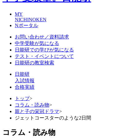
MY
NICHINOKEN
Nポータル
お問い合わせ／資料請求
中学受験が気になる
日能研での学びが気になる
テスト・イベントについて
日能研の教室検索
日能研
入試情報
合格実績
トップ
>
コラム・読み物
>
親と子の栄冠ドラマ
>
ジェットコースターのような2日間
コラム・読み物