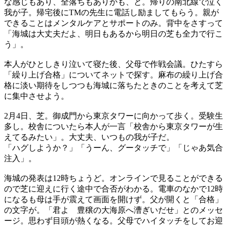
な感じもあり、全落ちもありかも、と。帰りの南北線で泣く
我が子。帰宅後にTMの先生に電話し励ましてもらう。親が
できることはメンタルケアとサポートのみ。背中をさすって
「海城は大丈夫だよ、明日もあるから明日の芝も全力で行こ
う」。
本人がひとしきり泣いて寝た後、父母で作戦会議。ひたすら
「繰り上げ合格」についてネットで探す。麻布の繰り上げ合
格に淡い期待をしつつも海城に落ちたときのことを考えて芝
に集中させよう。
2月4日、芝。御成門から東京タワーに向かって歩く。受験生
多し。校舎についたら本人が一言「校舎から東京タワーが生
えてるみたい」。大丈夫、いつもの我が子だ。
「ハグしようか？」「うーん、グータッチで」「じゃあ気合
注入」。
海城の発表は12時ちょうど。オンラインで見ることができる
ので芝に迎えに行く途中で合否がわかる。電車のなかで12時
になるも母は手が震えて画面を開けず。父が開くと「合格」
の文字が。「君よ 豊穣の大海原へ漕ぎいだせ」とのメッセ
ージ。思わず目頭が熱くなる。父母でハイタッチをしてお迎