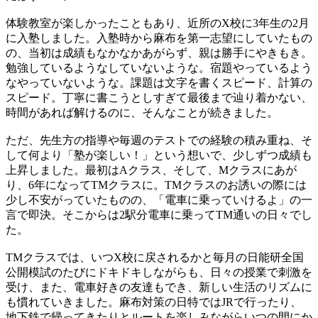
体験教室が楽しかったこともあり、近所のX校に3年生の2月
に入塾しました。入塾時から麻布を第一志望にしていたもの
の、当初は成績もなかなかあがらず、親は勝手にやきもき。
勉強しているようなしていないような。宿題やっているよう
なやっていないような。課題は文字を書くスピード、計算の
スピード。丁寧に書こうとしすぎて最後まで辿り着かない、
時間があれば解けるのに、そんなことが続きました。
ただ、先生方の指導や毎週のテストでの経験の積み重ね、そ
して何より「塾が楽しい！」という想いで、少しずつ成績も
上昇しました。最初はAクラス、そして、Mクラスにあが
り、6年になってTMクラスに。TMクラスのお誘いの際には
少し不安がっていたものの、「電車に乗っていけるよ」の一
言で即決。そこからは2駅分電車に乗ってTM通いの日々でし
た。
TMクラスでは、いつX校に戻されるかと毎月の日能研全国
公開模試のたびにドキドキしながらも、日々の授業で刺激を
受け、また、電車好きの友達もでき、新しい生活のリズムに
も慣れていきました。麻布対策の日特ではJRで行ったり、
地下鉄で帰ってきたりとルートを楽しみながらいつの間にか