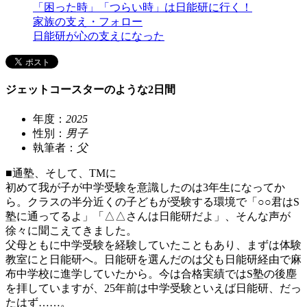
「困った時」「つらい時」は日能研に行く！
家族の支え・フォロー
日能研が心の支えになった
ジェットコースターのような2日間
年度：
2025
性別：
男子
執筆者：
父
■通塾、そして、TMに
初めて我が子が中学受験を意識したのは3年生になってか
ら。クラスの半分近くの子どもが受験する環境で「○○君はS
塾に通ってるよ」「△△さんは日能研だよ」、そんな声が
徐々に聞こえてきました。
父母ともに中学受験を経験していたこともあり、まずは体験
教室にと日能研へ。日能研を選んだのは父も日能研経由で麻
布中学校に進学していたから。今は合格実績ではS塾の後塵
を拝していますが、25年前は中学受験といえば日能研、だっ
たはず……。