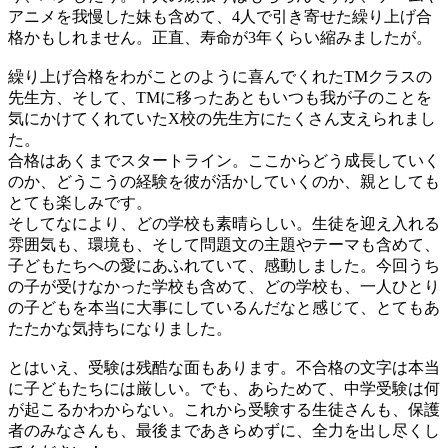
アニメを我慢した妹も含めて、4人で引き寄せた繰り上げ合
格かもしれません。正直、寿命が3年くらい縮みましたが。
繰り上げ合格をわがことのように喜んでくれたTMクラスの
先生方、そして、TMに移ったあともいつも我が子のことを
気にかけてくれていたX校の先生方にたくさん支えられまし
た。
合格はあくまでスタートライン。ここからどう成長していく
のか、どうこうの経験を彼が活かしていくのか、親としても
とても楽しみです。
そしてなにより、どの学校も素晴らしい。生徒を迎え入れる
雰囲気も、環境も、そして問題文の主題やテーマも含めて、
子どもたちへの愛にあふれていて、感動しました。今回うち
の子が受けなかった学校も含めて、どの学校も、一人ひとり
の子どもを本当に大事にしているんだなと感じて、とてもあ
たたかな気持ちになりました。
とはいえ、受験は残酷な面もあります。不合格の文字は本当
に子どもたちには厳しい。でも、あらためて、中学受験は何
が起こるかわからない。これから受験する生徒さんも、保護
者のみなさんも、最後まであきらめずに、全力を出し尽くし