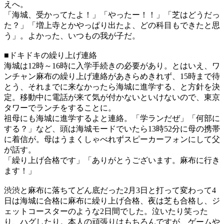
えへ。
「海城、受かってたよ！」「やったー！！」「芝はどうだっ
た？」「増上寺とかやっぱり出たよ、どの科目もできたと思
う」。よかった、いつもの我が子だ。
■ドキドキの繰り上げ連絡
海城は12時～16時に入学手続きの必要があり。とはいえ、ワ
ンチャン麻布の繰り上げ連絡があきらめきれず、15時まで待
とう、それまでに来なかったら海城に進学する、と方針を決
定。移動中に電話が来て気が付かないといけないので、東京
タワーでランチをすることに。
祖母にも海城に進学するよと連絡。「学ランだぜ」「何部に
する？」など、頭は海城モードでいたら13時52分に母の携帯
に着信が。母はうまくしゃべれずスピーカーフォンにして父
が話す。
「繰り上げ合格です」「ありがとうございます。麻布に行き
ます！」
渋渋と麻布に落ちてどん底だった2月3日と打って変わって4
日は海城に合格に麻布に繰り上げ合格、夜は芝も合格し、ジ
ェットコースターのような2日間でした。泣いたり笑った
り、ハグしたり。本人の頑張りはもちろんですが、ゲームや