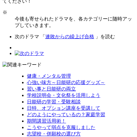
てください！
※
今後も寄せられたドラマを、各カテゴリーに随時アッ
プしていきます。
次のドラマ 「
連敗からの繰上げ合格
」を読む
健康・メンタル管理
心強い味方～日能研の応援グッズ～
習い事と日能研の両立
学校説明会・文化祭を活用しよう
日能研の学習・受験相談
日特、オプション講座を受講して
どのようにやっているの？家庭学習
期間講習活用術！
こうやって弱点を克服しました
志望校・併願校の選び方