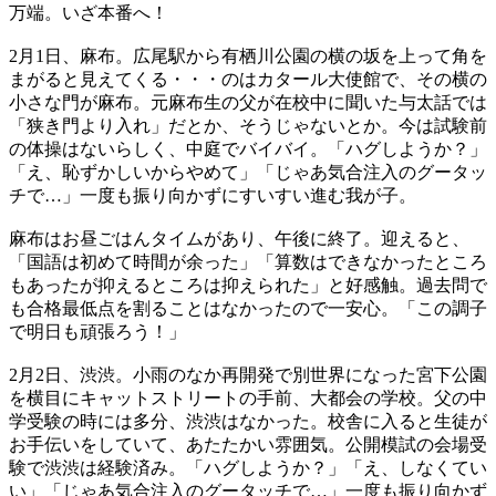
万端。いざ本番へ！
2月1日、麻布。広尾駅から有栖川公園の横の坂を上って角を
まがると見えてくる・・・のはカタール大使館で、その横の
小さな門が麻布。元麻布生の父が在校中に聞いた与太話では
「狭き門より入れ」だとか、そうじゃないとか。今は試験前
の体操はないらしく、中庭でバイバイ。「ハグしようか？」
「え、恥ずかしいからやめて」「じゃあ気合注入のグータッ
チで…」一度も振り向かずにすいすい進む我が子。
麻布はお昼ごはんタイムがあり、午後に終了。迎えると、
「国語は初めて時間が余った」「算数はできなかったところ
もあったが抑えるところは抑えられた」と好感触。過去問で
も合格最低点を割ることはなかったので一安心。「この調子
で明日も頑張ろう！」
2月2日、渋渋。小雨のなか再開発で別世界になった宮下公園
を横目にキャットストリートの手前、大都会の学校。父の中
学受験の時には多分、渋渋はなかった。校舎に入ると生徒が
お手伝いをしていて、あたたかい雰囲気。公開模試の会場受
験で渋渋は経験済み。「ハグしようか？」「え、しなくてい
い」「じゃあ気合注入のグータッチで…」一度も振り向かず