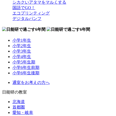
シカクいアタマをマルくする
国語でGO！
エコプリンティング
デジタルパンフ
小学1年生
小学2年生
小学3年生
小学4年生
小学5年生期
小学6年生前期
小学6年生後期
通室をお考えの方へ
日能研の教室
北海道
首都圏
愛知・岐阜