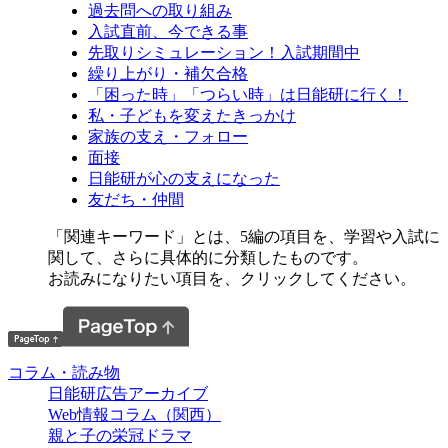
過去問への取り組み
入試直前、今できる事
先取りシミュレーション！入試期間中
繰り上がり・補欠合格
「困った時」「つらい時」は日能研に行く！
私・子どもを変えたきっかけ
家族の支え・フォロー
面接
日能研が心の支えになった
友だち・仲間
「関連キーワード」とは、5編の項目を、学習や入試に
関して、さらに具体的に分類したものです。
お読みになりたい項目を、クリックしてください。
コラム・読み物
日能研広告アーカイブ
Web情報コラム（関西）
親と子の栄冠ドラマ