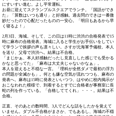
にすいすい進む。よし平常運転。
お昼に迎えてスクランブルスクエアでランチ。「国語ができ
た」「算数はいつも通り」と好感触。過去問のできは一番微
妙だったので心配だったものの一安心。「明日もあるから早
く寝るよ！」
2月3日、海城。そして、この日は11時に渋渋の合格発表で15
時に麻布の合格発表。海城に入ると学生がお手伝いをしてい
て学ランで挨拶の声も凛々しい。さすが元海軍予備校。本人
を送り、父母で渋渋へ。結果は不合格。
「まじかぁ、本人好感触だったし見直しした感じでも受かる
かなと思ってた」「麻布は大丈夫じゃないかなぁ」。
本人を迎えると不穏な一言。「理科が全然ダメで最初の浮力
の問題が全滅かも」。何とも嫌な空気が流れつつも、麻布の
発表へ。麻布は15時に発表といいつつ、はやめに校内掲示が
おこなわれた模様で、到着するとすでに合格者が事務室に長
蛇の列を作っている。「合格しててくれ」・・・。結果は不
合格。
正直、そのあとの数時間、3人でどんな話をしたかを覚えて
いません。ダブル不合格がまさか、でもあるし、海城の不穏