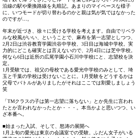
沿線の駅や乗換路線を丸暗記。あまりのマイペースな様子
に、いつモードが切り替わるのかと親は気が気ではなかった
のですが…。
年末が近づき、徐々に受ける学校を考えます。自由でリベラ
ルな校風がいい、ということで、麻布を第一志望としつつ、
2月2日は渋谷教育学園渋谷中学校、3日目は海城中学校。実
力的にどこも確実とは言えないので、2月4日には芝中学校。
何なら6日は近所の広尾学園小石川中学校にと、志望校を決
定。
1月受験では、祖父の母校である愛光中学校のみとして、埼
玉と千葉の学校は受けないことに。1月受験をどうするかは
父母でバトルがありましたがそれはここでは割愛しましょう
笑
「TMクラスの子は第一志望に落ちない」とか先生に言われ
たとか言われなかったとか・・・。本当かよと思いつつ、い
ざ本番へ。
■始まった入試、そして、怒涛の展開へ
1月上旬の愛光は東京の会議室での受験。ふだん女子がいる