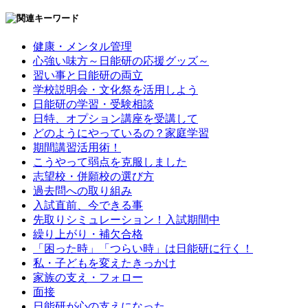
健康・メンタル管理
心強い味方～日能研の応援グッズ～
習い事と日能研の両立
学校説明会・文化祭を活用しよう
日能研の学習・受験相談
日特、オプション講座を受講して
どのようにやっているの？家庭学習
期間講習活用術！
こうやって弱点を克服しました
志望校・併願校の選び方
過去問への取り組み
入試直前、今できる事
先取りシミュレーション！入試期間中
繰り上がり・補欠合格
「困った時」「つらい時」は日能研に行く！
私・子どもを変えたきっかけ
家族の支え・フォロー
面接
日能研が心の支えになった