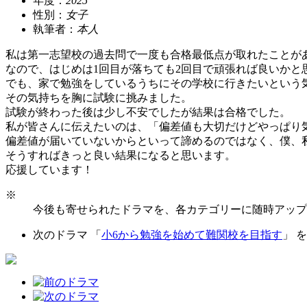
年度：
2025
性別：
女子
執筆者：
本人
私は第一志望校の過去問で一度も合格最低点が取れたことが
なので、はじめは1回目が落ちても2回目で頑張れば良いかと
でも、家で勉強をしているうちにその学校に行きたいという
その気持ちを胸に試験に挑みました。
試験が終わった後は少し不安でしたが結果は合格でした。
私が皆さんに伝えたいのは、「偏差値も大切だけどやっぱり
偏差値が届いていないからといって諦めるのではなく、僕、
そうすればきっと良い結果になると思います。
応援しています！
※
今後も寄せられたドラマを、各カテゴリーに随時アップ
次のドラマ 「
小6から勉強を始めて難関校を目指す
」 