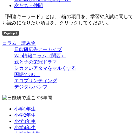
友だち・仲間
「関連キーワード」とは、5編の項目を、学習や入試に関し
お読みになりたい項目を、クリックしてください。
コラム・読み物
日能研広告アーカイブ
Web情報コラム（関西）
親と子の栄冠ドラマ
シカクいアタマをマルくする
国語でGO！
エコプリンティング
デジタルパンフ
小学1年生
小学2年生
小学3年生
小学4年生