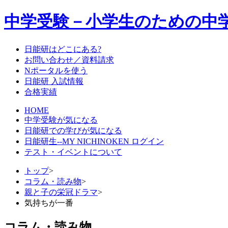
中学受験－小学生のための中
日能研はどこにある?
お問い合わせ／資料請求
Nポータルを使う
日能研 入試情報
合格実績
HOME
中学受験が気になる
日能研での学びが気になる
日能研生--MY NICHINOKEN ログイン
テスト・イベントについて
トップ
>
コラム・読み物
>
親と子の栄冠ドラマ
>
気持ちが一番
コラム・読み物