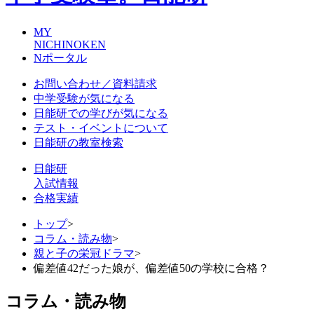
MY
NICHINOKEN
Nポータル
お問い合わせ／資料請求
中学受験が気になる
日能研での学びが気になる
テスト・イベントについて
日能研の教室検索
日能研
入試情報
合格実績
トップ
>
コラム・読み物
>
親と子の栄冠ドラマ
>
偏差値42だった娘が、偏差値50の学校に合格？
コラム・読み物