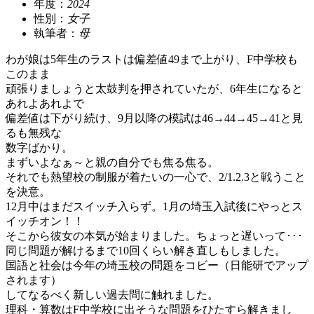
年度：
2024
性別：
女子
執筆者：
母
わが娘は5年生のラストは偏差値49まで上がり、F中学校も
このまま
頑張りましょうと太鼓判を押されていたが、6年生になると
あれよあれよで
偏差値は下がり続け、9月以降の模試は46→44→45→41と見
るも無残な
数字ばかり。
まずいよなぁ～と親の自分でも焦る焦る。
それでも熱望校の制服が着たいの一心で、2/1.2.3と戦うこと
を決意。
12月中はまだスイッチ入らず。1月の埼玉入試後にやっとス
イッチオン！！
そこから彼女の本気が始まりました。ちょっと遅いって･･･
同じ問題が解けるまで10回くらい解き直しもしました。
国語と社会は今年の埼玉校の問題をコビー（日能研でアップ
されます）
してなるべく新しい過去問に触れました。
理科・算数はF中学校に出そうな問題をひたすら解きまし