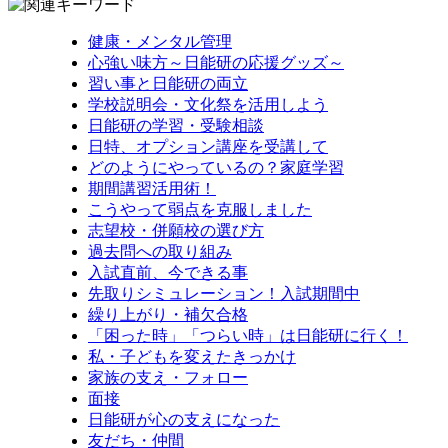
健康・メンタル管理
心強い味方～日能研の応援グッズ～
習い事と日能研の両立
学校説明会・文化祭を活用しよう
日能研の学習・受験相談
日特、オプション講座を受講して
どのようにやっているの？家庭学習
期間講習活用術！
こうやって弱点を克服しました
志望校・併願校の選び方
過去問への取り組み
入試直前、今できる事
先取りシミュレーション！入試期間中
繰り上がり・補欠合格
「困った時」「つらい時」は日能研に行く！
私・子どもを変えたきっかけ
家族の支え・フォロー
面接
日能研が心の支えになった
友だち・仲間