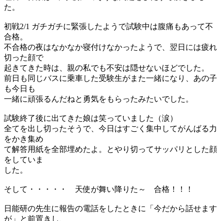
た。
初戦2/1 ガチガチに緊張したようで試験中は腹痛もあって不
合格。
不合格の夜はなかなか寝付けなかったようで、翌日には疲れ
切った顔で
起きてきた時は、親の私でも不安は隠せないほどでした。
前日も同じバスに乗車した受験生がまた一緒になり、あの子
も今日も
一緒に頑張るんだねと勇気をもらったみたいでした。
試験終了後に出てきた娘は笑っていました（涙）
全てを出し切ったそうで、今日はすごく集中してがんばる力
をかき集め
て解答用紙を全部埋めたよ。とやり切ってサッパリとした顔
をしていま
した。
そして・・・・・ 天使が舞い降りた～ 合格！！！
日能研の先生に報告の電話をしたときに「今だから話せます
が」と前置きし、