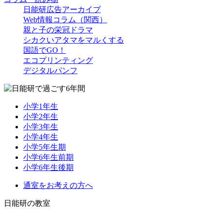
日能研広告アーカイブ
Web情報コラム（関西）
親と子の栄冠ドラマ
シカクいアタマをマルくする
国語でGO！
エコプリンティング
デジタルパンフ
小学1年生
小学2年生
小学3年生
小学4年生
小学5年生期
小学6年生前期
小学6年生後期
通室をお考えの方へ
日能研の教室