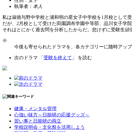
性別：
女子
執筆者：
本人
私は淑徳与野中学校と浦和明の星女子中学校を1月校として
だが、2月校として受けた田園調布学園中等部、品川女子学
それはとにかく過去問を分析したからだ。怠けずに受験生頑
※
今後も寄せられたドラマを、各カテゴリーに随時アップ
次のドラマ 「
受験を終えて
」 を読む
健康・メンタル管理
心強い味方～日能研の応援グッズ～
習い事と日能研の両立
学校説明会・文化祭を活用しよう