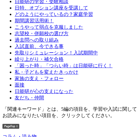
日能研の学習・受験相談
日特、オプション講座を受講して
どのようにやっているの？家庭学習
期間講習活用術！
こうやって弱点を克服しました
志望校・併願校の選び方
過去問への取り組み
入試直前、今できる事
先取りシミュレーション！入試期間中
繰り上がり・補欠合格
「困った時」「つらい時」は日能研に行く！
私・子どもを変えたきっかけ
家族の支え・フォロー
面接
日能研が心の支えになった
友だち・仲間
「関連キーワード」とは、5編の項目を、学習や入試に関し
お読みになりたい項目を、クリックしてください。
コラム・読み物