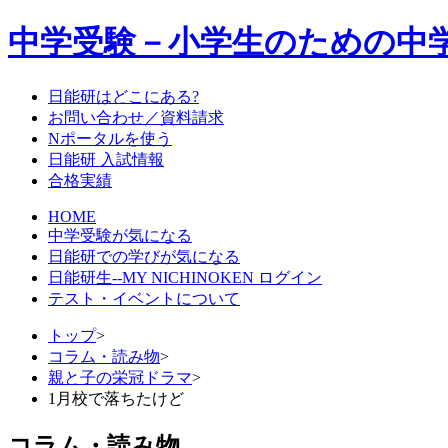
中学受験－小学生のための中
日能研はどこにある?
お問い合わせ／資料請求
Nポータルを使う
日能研 入試情報
合格実績
HOME
中学受験が気になる
日能研での学びが気になる
日能研生--MY NICHINOKEN ログイン
テスト・イベントについて
トップ
>
コラム・読み物
>
親と子の栄冠ドラマ
>
1月校で落ちたけど
コラム・読み物