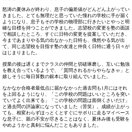
怒涛の夏休みが終わり、息子の偏差値がどんどん上がってい
きました。とても無理だと思っていた憧れの学校に手が届く
ようになり、息子もその学校の物理部に行きたいとやっと明
確な目標を持つことができました。志望校の変更を塾の面談
で相談したところ、すぐに日特の変更を提案していただき、
今まであまりやる気の出なかった日特も、俄然やる気が出
て、同じ志望校を目指す塾の友達と仲良く日特に通う日々が
はじまりました。
授業の後は遅くまでクラスの仲間と切磋琢磨し、互いに勉強
を教え合っているようで、「質問されるからやらなきゃ」と
嬉しそうに毎日算数の銀本に取り組んでいました。
なかなか合格者最低点に届かなかった過去問も1月にはそれ
を上回るようになり、「この学校の問題はいいところを突い
ていてよく出来てる」「この学校の問題は面倒くさいだけ」
と過去問の評論家になっていました（苦笑）。成績が上がっ
ても、相変わらずほっとくとすぐにサボりに走るマイペース
な息子に、親の不安が尽きることはなく、夏休み後も受験を
やめようかと真剣に悩んだこともありました。