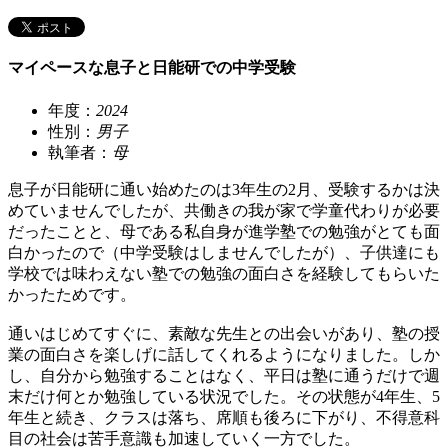
マイペースな息子と日能研での中学受験
年度：
2024
性別：
男子
執筆者：
母
息子が日能研に通い始めたのは3年生の2月、受験するかは決
めていませんでしたが、共働きの我が家で学童代わりが必要
だったことと、母である私自身が進学塾での勉強がとても面
白かったので（中学受験はしませんでしたが）、子供達にも
学校では味わえない塾での勉強の面白さを経験してもらいた
かったためです。
通いはじめてすぐに、素敵な先生との出会いがあり、塾の授
業の面白さを楽しげに話してくれるようになりました。しか
し、自分から勉強することはなく、平日は塾に通うだけで週
末だけ何とか勉強している状況でした。その状態が4年生、5
年生と続き、クラスは落ち、席順も後ろに下がり、不得意科
目の社会は苦手意識も加速していく一方でした。