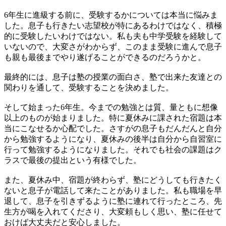
6年生に進級する前に、受験するかについては本当に悩みま
した。息子も行きたい志望校が特にあるわけではなく、積極
的に受験したいわけではない。私も夫も中学受験を経験して
いないので、大変さがわからず、このまま受験に進んで息子
も親も最後までやり遂げることができるのだろうかと。
最終的には、息子は塾の授業の面白さ、塾で出来た友達との
関わりを通して、受験することを決めました。
そして始まった6年生。今までの勉強とは質、量ともに想像
以上のものが始まりました。特に夏休みに課された宿題は本
当にこなせるか心配でした。さすがの息子もだんだんと自分
から勉強するようになり、夏休みの後半は自分から自習室に
行って勉強するようになりました。それでも社会の課題はク
ラスで最後の提出という有様でした。
また、夏休み中、宿題が終わらず、塾にどうしても行きたく
ないと息子が電話して来たことがありました。私も職場を早
退して、息子を引きずるように塾に連れて行ったところ、先
生方が喝を入れてくださり、大変頼もしく思い、塾に任せて
おけば大丈夫だと安心しました。