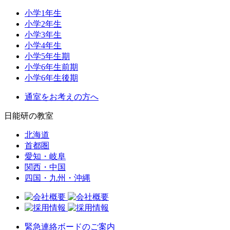
小学1年生
小学2年生
小学3年生
小学4年生
小学5年生期
小学6年生前期
小学6年生後期
通室をお考えの方へ
日能研の教室
北海道
首都圏
愛知・岐阜
関西・中国
四国・九州・沖縄
緊急連絡ボードのご案内