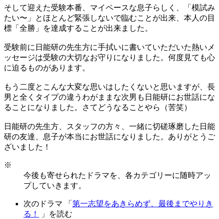
そして迎えた受験本番、マイペースな息子らしく、「模試み
たい〜」とほとんど緊張しないで臨むことが出来、本人の目
標「全勝」を達成することが出来ました。
受験前に日能研の先生方に手拭いに書いていただいた熱いメ
ッセージは受験の大切なお守りになりました。何度見ても心
に迫るものがあります。
もう二度とこんな大変な思いはしたくないと思いますが、長
男と全くタイプの違うわがままな次男も日能研にお世話にな
ることになりました。さてどうなることやら（苦笑）
日能研の先生方、スタッフの方々、一緒に切磋琢磨した日能
研の友達、息子が本当にお世話になりました。ありがとうご
ざいました！
※
今後も寄せられたドラマを、各カテゴリーに随時アッ
プしていきます。
次のドラマ 「
第一志望をあきらめず、最後までやりき
る！
」を読む