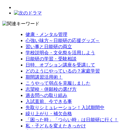
健康・メンタル管理
心強い味方～日能研の応援グッズ～
習い事と日能研の両立
学校説明会・文化祭を活用しよう
日能研の学習・受験相談
日特、オプション講座を受講して
どのようにやっているの？家庭学習
期間講習活用術！
こうやって弱点を克服しました
志望校・併願校の選び方
過去問への取り組み
入試直前、今できる事
先取りシミュレーション！入試期間中
繰り上がり・補欠合格
「困った時」「つらい時」は日能研に行く！
私・子どもを変えたきっかけ