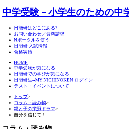
中学受験－小学生のための中
日能研はどこにある?
お問い合わせ／資料請求
Nポータルを使う
日能研 入試情報
合格実績
HOME
中学受験が気になる
日能研での学びが気になる
日能研生--MY NICHINOKEN ログイン
テスト・イベントについて
トップ
>
コラム・読み物
>
親と子の栄冠ドラマ
>
自分を信じて！
コラム・読み物