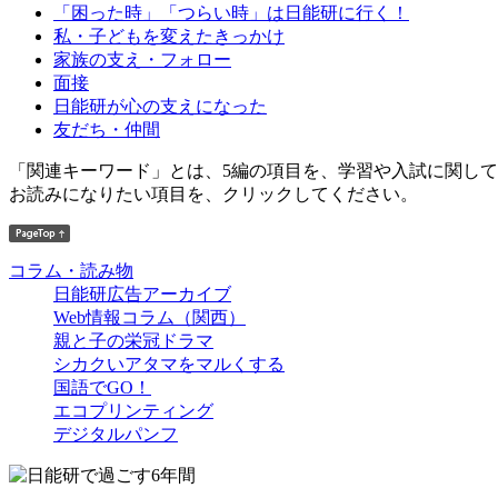
「困った時」「つらい時」は日能研に行く！
私・子どもを変えたきっかけ
家族の支え・フォロー
面接
日能研が心の支えになった
友だち・仲間
「関連キーワード」とは、5編の項目を、学習や入試に関し
お読みになりたい項目を、クリックしてください。
コラム・読み物
日能研広告アーカイブ
Web情報コラム（関西）
親と子の栄冠ドラマ
シカクいアタマをマルくする
国語でGO！
エコプリンティング
デジタルパンフ