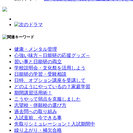
健康・メンタル管理
心強い味方～日能研の応援グッズ～
習い事と日能研の両立
学校説明会・文化祭を活用しよう
日能研の学習・受験相談
日特、オプション講座を受講して
どのようにやっているの？家庭学習
期間講習活用術！
こうやって弱点を克服しました
志望校・併願校の選び方
過去問への取り組み
入試直前、今できる事
先取りシミュレーション！入試期間中
繰り上がり・補欠合格