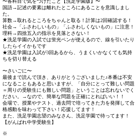
〜各科目で気をつけたこと【洗足学園版】〜
国語→記述の要素は離れたところにあることを意識しまし
た。
算数→取れるところをちゃんと取る！計算は2回確認する！
社会→「ふさわしいもの」「ふさわしくないもの」に注意！
理科→四捨五入の指示を見落とさない！
★洗足学園の入試では蛍光ペンが使えるので、線を引いたり
したらイイかもです
★洗足学園は入試が3回あるから、うまくいかなくても気持
ちを切り替える
〜さいごに〜
最後まで読んで頂き、ありがとうございました♪本番は不安
になることもあると思いますが、「自分にとって難しい問題
＝周りの受験生にも難しい問題」ということは忘れないでく
ださい。→なので、簡単な問題を正確にとればいい！！
会場で、授業やテスト、過去問で培ってきた力を発揮して合
格感動を味わって下さい！応援してます！
また、洗足学園志望のみなさん、洗足学園で待ってます！
【がんばれ中学受験生】
※