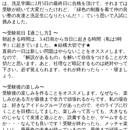
は、洗足学園に2月5日の最終日に合格を頂けて、それまでは
受験が続いて大変だったけれど、「緑色の制服を着て仲の良
い塾の友達と洗足生になりたいんだ！」ていう思いで入試に
挑みました。
〜受験前日【過ごし方】〜
朝起きる時間は、3.4日前から当日に起きる時間（私は5時
半）に起きていました。★結構大切です★
直前の一日は新しい問題はやらないことをオススメします。
なので、『解説があるもの』を解いて自信をつけることが大
切だと思います。あと、社理など暗記するものは絶対やって
下さい。必ず覚えられます。それが終わったら・・・寝まし
ょう。
〜受験後の楽しみ〜
受験後の楽しみを作ることをオススメします。なぜなら、楽
しみがある方が最後まで全力で頑張れるからです。私の場合
は、好きなアイドルグループがあったので、そのライブに行
くことを目標にしてました。楽しみって言っても、大きなも
のじゃなくて友達と遊ぶとか、読書するとか、ゲームすると
か・・・なんでも良いです！受験が終わったら、メッチャ楽
しいし、薔薇色の未来が待っているので、最後まで頑張って