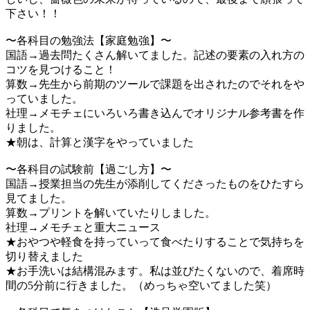
下さい！！
〜各科目の勉強法【家庭勉強】〜
国語→過去問たくさん解いてました。記述の要素の入れ方の
コツを見つけること！
算数→先生から前期のツールで課題を出されたのでそれをや
っていました。
社理→メモチェにいろいろ書き込んでオリジナル参考書を作
りました。
★朝は、計算と漢字をやっていました
〜各科目の試験前【過ごし方】〜
国語→授業担当の先生が添削してくださったものをひたすら
見てました。
算数→プリントを解いていたりしました。
社理→メモチェと重大ニュース
★おやつや軽食を持っていって食べたりすることで気持ちを
切り替えました
★お手洗いは結構混みます。私は並びたくないので、着席時
間の5分前に行きました。（めっちゃ空いてました笑）