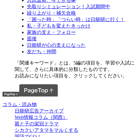
入試直前、今できる事
先取りシミュレーション！入試期間中
繰り上がり・補欠合格
「困った時」「つらい時」は日能研に行く！
私・子どもを変えたきっかけ
家族の支え・フォロー
面接
日能研が心の支えになった
友だち・仲間
「関連キーワード」とは、5編の項目を、学習や入試に
関して、さらに具体的に分類したものです。
お読みになりたい項目を、クリックしてください。
コラム・読み物
日能研広告アーカイブ
Web情報コラム（関西）
親と子の栄冠ドラマ
シカクいアタマをマルくする
国語でGO！