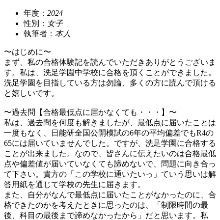
年度：
2024
性別：
女子
執筆者：
本人
〜はじめに〜
まず、私の合格体験記を読んでいただきありがとうございま
す。私は、洗足学園中学校に合格を頂くことができました。
洗足学園を目指している方は勿論、多くの方に読んで頂ける
と嬉しいです。
〜過去問【合格最低点に届かなくても・・・】〜
私は、過去問を何度も解きましたが、最低点に届いたことは
一度もなく、日能研全国公開模試の6年の平均偏差でもR4の
65には届いていませんでした。ですが、洗足学園に合格する
ことが出来ました。なので、皆さんに伝えたいのは合格最低
点や偏差値が届いていなくても諦めないで、問題に向き合っ
て下さい。貴方の「この学校に通いたいっ」ていう思いは解
答用紙を通じて学校の先生に届きます。
また、自分がなんで最低点に届いたことがなかったのに、合
格できたのかを考えたときに思ったのは、「制限時間の最
後、科目の最後まで諦めなかったから」だと思います。私