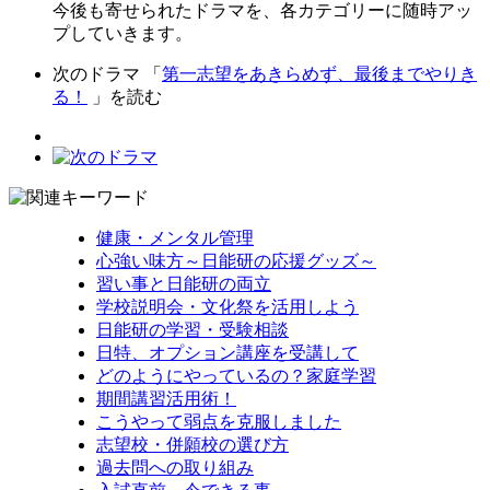
今後も寄せられたドラマを、各カテゴリーに随時アッ
プしていきます。
次のドラマ 「
第一志望をあきらめず、最後までやりき
る！
」を読む
健康・メンタル管理
心強い味方～日能研の応援グッズ～
習い事と日能研の両立
学校説明会・文化祭を活用しよう
日能研の学習・受験相談
日特、オプション講座を受講して
どのようにやっているの？家庭学習
期間講習活用術！
こうやって弱点を克服しました
志望校・併願校の選び方
過去問への取り組み