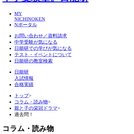
MY
NICHINOKEN
Nポータル
お問い合わせ／資料請求
中学受験が気になる
日能研での学びが気になる
テスト・イベントについて
日能研の教室検索
日能研
入試情報
合格実績
トップ
>
コラム・読み物
>
親と子の栄冠ドラマ
>
過去問！
コラム・読み物