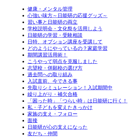
健康・メンタル管理
心強い味方～日能研の応援グッズ～
習い事と日能研の両立
学校説明会・文化祭を活用しよう
日能研の学習・受験相談
日特、オプション講座を受講して
どのようにやっているの？家庭学習
期間講習活用術！
こうやって弱点を克服しました
志望校・併願校の選び方
過去問への取り組み
入試直前、今できる事
先取りシミュレーション！入試期間中
繰り上がり・補欠合格
「困った時」「つらい時」は日能研に行く！
私・子どもを変えたきっかけ
家族の支え・フォロー
面接
日能研が心の支えになった
友だち・仲間