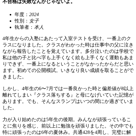
不合格は失敗なんかじゃないよ。
年度：
2024
性別：
女子
執筆者：
本人
4年生からの入塾にあたって入室テストを受け、一番上のク
ラスになりました。クラスがわかった時は仕事中の父に泣き
ながら報告したことを覚えています。多分泣いたのは学校で
私は他の子と比べ字も上手くなく絵も上手くなく運動もあま
りできず、一番上になるということがなかったからだと思い
ます。初めての公開模試。いきなり良い成績を取ることがで
きました。
しかし、4年生の6〜7月では一番良かった時と偏差値が8以上
離れてしまい『クラス落ちする』と母になげいていた記憶が
あります。でも、そんなスランプはいつの間にか過ぎていま
した。
力が入り始めたのは5年生の後期。みんなが頑張っているこ
とに焦りを感じ、前以上に勉強を頑張りました。その中でも
特に頑張ったのは6年の夏休み。共通428を4周し、完璧に解