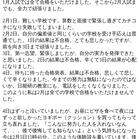
1月入試では全て合格をいただけました。そこから2月入試ま
でも、全力で頑張りました。
2月1日。難しい学校です。算数と面接で緊張し過ぎてカチコ
チになり失敗してしまいました。
2月2日。自分の偏差値と同じくらいの学校を受け手応えは普
通でした。1日の結果は不合格。とても悲しかったですが、
前を向き3日まで頑張りました。
3日。第一志望。緊張しましたが、自分の実力を発揮できた
と思いました。2日の結果は不合格。辛くて3日の結果が心配
になりました。
4日。待ちに待った合格発表。結果は不合格。悲しくて悲し
くて辛くなりました。今までの努力は無駄になったのではな
いか。日能研の教室にも、電話をしたくなくなりました。
このように私は2月は全ての学校で合格をいただけませんで
した。
4日はずっと泣いていましたが、お昼にピザを食べて夜には
ずっと欲しかったヨギボー（クッション）を買ってもらって
立ち直れました。『こんなに努力した人を入れないなん
て、、、後で後悔しても知らないよ』という気持ちになった
今は2月5日15時41分。このような体験談を書いています。後