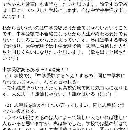
でちゃんと教室にも電話をしたいと思います。進学する学校
は18日にリベンジした学校にします。今は中学校生活が楽し
みです！！
私から言いたいのは中学受験だけが全てじゃないということ
です。中学受験で不合格になったから人生が終わるわけでも
ない。むしろここからだと思っています。私は進学する学校
で頑張り、大学受験では中学受験で第一志望に合格した人た
ちと同じくらいになりたいと思います。（欲を出すと勝ちた
いです）
中学受験あるある〜！4連発！！
（1）学校では『中学受験する？え！するの！同じ中学校に
なれないじゃん！』などと言われる。
→でも結局そういう人たちも高校受験で同じ気持ちになりま
す。大丈夫！！孤独じゃないよ！誰かはいる（はず）！
（2）志望校を聞かれてつい言ってしまい、同じ志望校でラ
イバル視される。
→ライバル視されるのは人によって嬉しい人もいれば悲しい
人もいると思いますが、私は嫌でした。学校では塾の話はで
きるだけしない。そして志望校は言わないし、聞かない方が