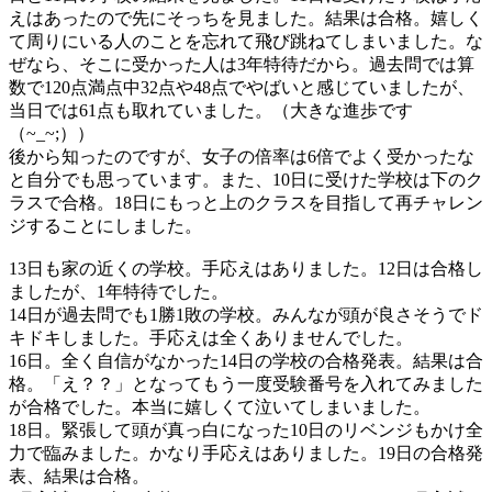
えはあったので先にそっちを見ました。結果は合格。嬉しく
て周りにいる人のことを忘れて飛び跳ねてしまいました。な
ぜなら、そこに受かった人は3年特待だから。過去問では算
数で120点満点中32点や48点でやばいと感じていましたが、
当日では61点も取れていました。（大きな進歩です
（~_~;））
後から知ったのですが、女子の倍率は6倍でよく受かったな
と自分でも思っています。また、10日に受けた学校は下のク
ラスで合格。18日にもっと上のクラスを目指して再チャレン
ジすることにしました。
13日も家の近くの学校。手応えはありました。12日は合格し
ましたが、1年特待でした。
14日が過去問でも1勝1敗の学校。みんなが頭が良さそうでド
キドキしました。手応えは全くありませんでした。
16日。全く自信がなかった14日の学校の合格発表。結果は合
格。「え？？」となってもう一度受験番号を入れてみました
が合格でした。本当に嬉しくて泣いてしまいました。
18日。緊張して頭が真っ白になった10日のリベンジもかけ全
力で臨みました。かなり手応えはありました。19日の合格発
表、結果は合格。