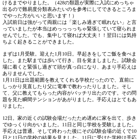
けるまでやりました。（428の類題が実際に入試にめっちゃ
出るので難易度分類表みたいのを参考にしてできるところま
でやった方がいいと思います！）
入試前日は強がって両親には「楽しみ過ぎて眠れない」と言
っていましたが本当はめっっっっちゃ緊張していて寝られま
せんでした。でも、集中して寝れば大丈夫！！翌日には気持
ちよく起きることができました。
まずは1月受験。迎えた1月10日。早起きをしてご飯を食べま
した。また駅までは歩いて行き、目を覚ましました。試験会
場に着くと緊張し過ぎて頭が真っ白になり、あまり手応えは
ありませんでした。
1月11日は出題範囲を教えてくれる学校だったので、直前に
しっかり見直したり父に電車で教わったりしました。そし
て、父に教えてもらった内容がバッチリ出たのです。その問
題を見た瞬間テンションがあがりました。手応えはとてもあ
りました。
12日。家の近くの試験会場だったため遅めに家を出て、歩き
でゆっくり向かいました。11日と同じ学校を受験しました。
手応えは普通。そして終わった後にその試験会場の近くで10
日と11日の学校の結果を見ました。11日に受けた学校は手応