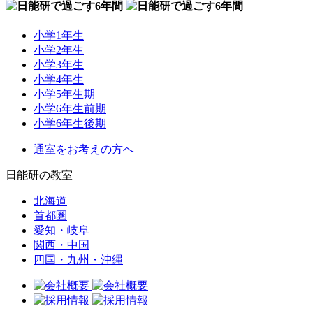
小学1年生
小学2年生
小学3年生
小学4年生
小学5年生期
小学6年生前期
小学6年生後期
通室をお考えの方へ
日能研の教室
北海道
首都圏
愛知・岐阜
関西・中国
四国・九州・沖縄