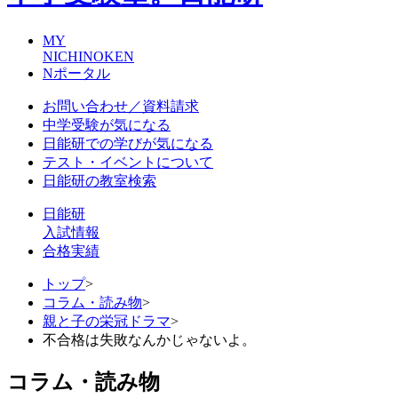
MY
NICHINOKEN
Nポータル
お問い合わせ／資料請求
中学受験が気になる
日能研での学びが気になる
テスト・イベントについて
日能研の教室検索
日能研
入試情報
合格実績
トップ
>
コラム・読み物
>
親と子の栄冠ドラマ
>
不合格は失敗なんかじゃないよ。
コラム・読み物