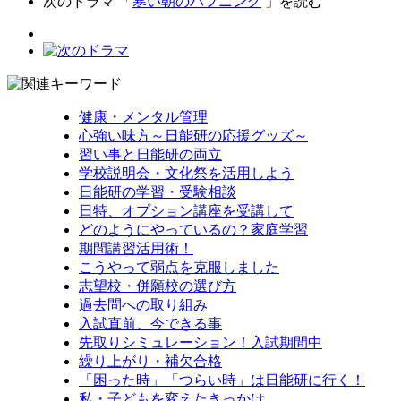
次のドラマ 「
寒い朝のハプニング
」を読む
健康・メンタル管理
心強い味方～日能研の応援グッズ～
習い事と日能研の両立
学校説明会・文化祭を活用しよう
日能研の学習・受験相談
日特、オプション講座を受講して
どのようにやっているの？家庭学習
期間講習活用術！
こうやって弱点を克服しました
志望校・併願校の選び方
過去問への取り組み
入試直前、今できる事
先取りシミュレーション！入試期間中
繰り上がり・補欠合格
「困った時」「つらい時」は日能研に行く！
私・子どもを変えたきっかけ