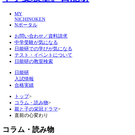
MY
NICHINOKEN
Nポータル
お問い合わせ／資料請求
中学受験が気になる
日能研での学びが気になる
テスト・イベントについて
日能研の教室検索
日能研
入試情報
合格実績
トップ
>
コラム・読み物
>
親と子の栄冠ドラマ
>
直前の心変わり
コラム・読み物