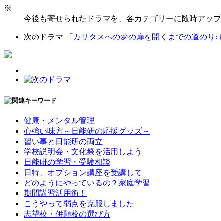
※
今後も寄せられたドラマを、各カテゴリーに随時アップ
次のドラマ 「
カリタスへの夢の扉を開くまでの道のり:
健康・メンタル管理
心強い味方～日能研の応援グッズ～
習い事と日能研の両立
学校説明会・文化祭を活用しよう
日能研の学習・受験相談
日特、オプション講座を受講して
どのようにやっているの？家庭学習
期間講習活用術！
こうやって弱点を克服しました
志望校・併願校の選び方