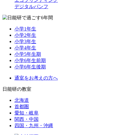
エコプリンティング
デジタルパンフ
小学1年生
小学2年生
小学3年生
小学4年生
小学5年生期
小学6年生前期
小学6年生後期
通室をお考えの方へ
日能研の教室
北海道
首都圏
愛知・岐阜
関西・中国
四国・九州・沖縄