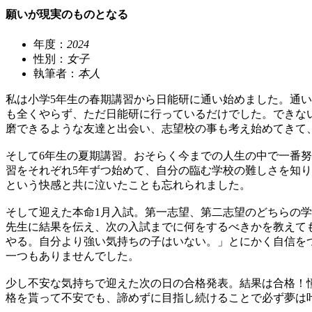
願いが現実のものとなる
年度：
2024
性別：
女子
執筆者：
本人
私は小学5年生の春期講習から日能研に通い始めました。通い
も全くやらず、ただ日能研に行っているだけでした。できな
磨できるような友達と出会い、志望校の事も考え始めてきて
そして6年生の夏期講習。おそらく今までの人生の中で一番努
習をそれぞれ5年ずつ始めて、自分の臨む学校の難しさを知
という快感と共に泣いたことも忘れられました。
そして迎えた本命1月入試。第一志望、第二志望のどちらの学
先生に結果を伝え、次の入試までに何をするべきかを教えても
やる。自分より強い気持ちの子はいない。」とにかく自信を
一つもありませんでした。
少し不安な気持ちで迎えた次の日の合格発表。結果は合格！
格を貰って不安でも、諦めずに目指し続けることで必ず夢は