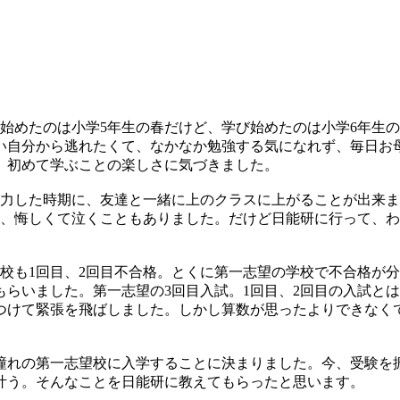
始めたのは小学5年生の春だけど、学び始めたのは小学6年生の
い自分から逃れたくて、なかなか勉強する気になれず、毎日お母
、初めて学ぶことの楽しさに気づきました。
力した時期に、友達と一緒に上のクラスに上がることが出来ま
り、悔しくて泣くこともありました。だけど日能研に行って、
校も1回目、2回目不合格。とくに第一志望の学校で不合格が
らいました。第一志望の3回目入試。1回目、2回目の入試と
つけて緊張を飛ばしました。しかし算数が思ったよりできなく
憧れの第一志望校に入学することに決まりました。今、受験を
叶う。そんなことを日能研に教えてもらったと思います。