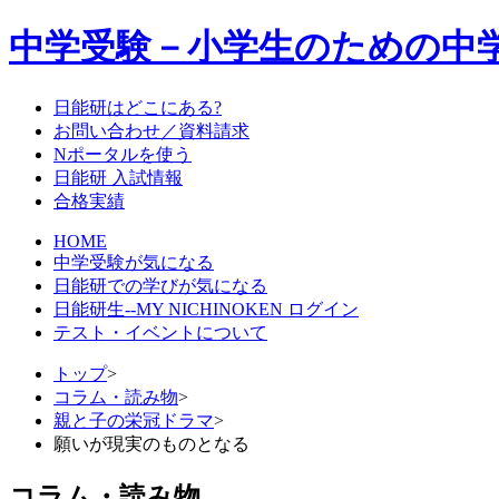
中学受験－小学生のための中
日能研はどこにある?
お問い合わせ／資料請求
Nポータルを使う
日能研 入試情報
合格実績
HOME
中学受験が気になる
日能研での学びが気になる
日能研生--MY NICHINOKEN ログイン
テスト・イベントについて
トップ
>
コラム・読み物
>
親と子の栄冠ドラマ
>
願いが現実のものとなる
コラム・読み物