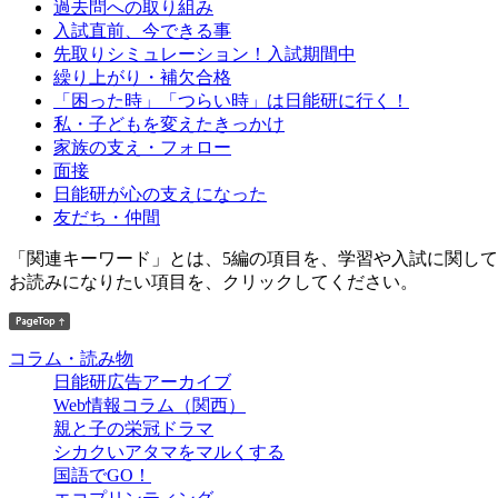
過去問への取り組み
入試直前、今できる事
先取りシミュレーション！入試期間中
繰り上がり・補欠合格
「困った時」「つらい時」は日能研に行く！
私・子どもを変えたきっかけ
家族の支え・フォロー
面接
日能研が心の支えになった
友だち・仲間
「関連キーワード」とは、5編の項目を、学習や入試に関し
お読みになりたい項目を、クリックしてください。
コラム・読み物
日能研広告アーカイブ
Web情報コラム（関西）
親と子の栄冠ドラマ
シカクいアタマをマルくする
国語でGO！