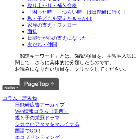
繰り上がり・補欠合格
「困った時」「つらい時」は日能研に行く！
私・子どもを変えたきっかけ
家族の支え・フォロー
面接
日能研が心の支えになった
友だち・仲間
「関連キーワード」とは、5編の項目を、学習や入試に
関して、さらに具体的に分類したものです。
お読みになりたい項目を、クリックしてください。
コラム・読み物
日能研広告アーカイブ
Web情報コラム（関西）
親と子の栄冠ドラマ
シカクいアタマをマルくする
国語でGO！
エコプリンティング