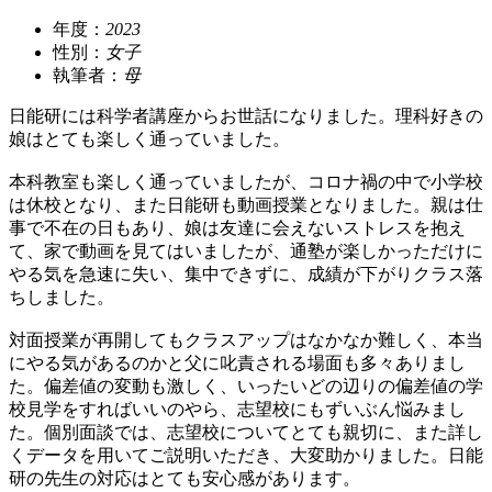
年度：
2023
性別：
女子
執筆者：
母
日能研には科学者講座からお世話になりました。理科好きの
娘はとても楽しく通っていました。
本科教室も楽しく通っていましたが、コロナ禍の中で小学校
は休校となり、また日能研も動画授業となりました。親は仕
事で不在の日もあり、娘は友達に会えないストレスを抱え
て、家で動画を見てはいましたが、通塾が楽しかっただけに
やる気を急速に失い、集中できずに、成績が下がりクラス落
ちしました。
対面授業が再開してもクラスアップはなかなか難しく、本当
にやる気があるのかと父に叱責される場面も多々ありまし
た。偏差値の変動も激しく、いったいどの辺りの偏差値の学
校見学をすればいいのやら、志望校にもずいぶん悩みまし
た。個別面談では、志望校についてとても親切に、また詳し
くデータを用いてご説明いただき、大変助かりました。日能
研の先生の対応はとても安心感があります。