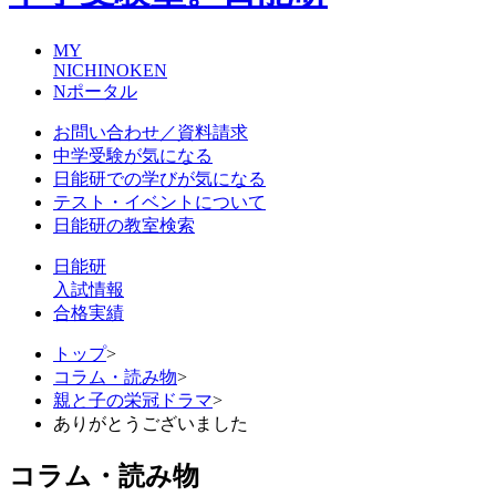
MY
NICHINOKEN
Nポータル
お問い合わせ／資料請求
中学受験が気になる
日能研での学びが気になる
テスト・イベントについて
日能研の教室検索
日能研
入試情報
合格実績
トップ
>
コラム・読み物
>
親と子の栄冠ドラマ
>
ありがとうございました
コラム・読み物