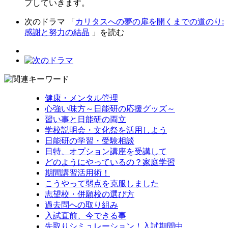
プしていきます。
次のドラマ 「
カリタスへの夢の扉を開くまでの道のり:
感謝と努力の結晶
」を読む
健康・メンタル管理
心強い味方～日能研の応援グッズ～
習い事と日能研の両立
学校説明会・文化祭を活用しよう
日能研の学習・受験相談
日特、オプション講座を受講して
どのようにやっているの？家庭学習
期間講習活用術！
こうやって弱点を克服しました
志望校・併願校の選び方
過去問への取り組み
入試直前、今できる事
先取りシミュレーション！入試期間中