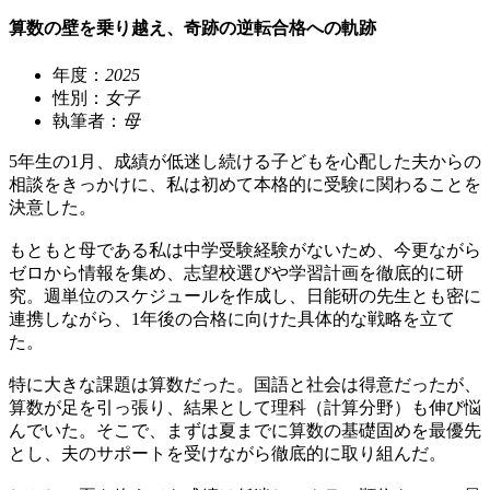
算数の壁を乗り越え、奇跡の逆転合格への軌跡
年度：
2025
性別：
女子
執筆者：
母
5年生の1月、成績が低迷し続ける子どもを心配した夫からの
相談をきっかけに、私は初めて本格的に受験に関わることを
決意した。
もともと母である私は中学受験経験がないため、今更ながら
ゼロから情報を集め、志望校選びや学習計画を徹底的に研
究。週単位のスケジュールを作成し、日能研の先生とも密に
連携しながら、1年後の合格に向けた具体的な戦略を立て
た。
特に大きな課題は算数だった。国語と社会は得意だったが、
算数が足を引っ張り、結果として理科（計算分野）も伸び悩
んでいた。そこで、まずは夏までに算数の基礎固めを最優先
とし、夫のサポートを受けながら徹底的に取り組んだ。