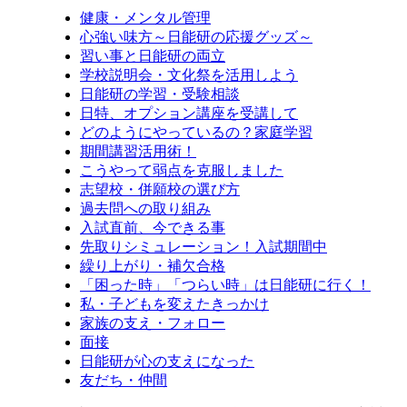
健康・メンタル管理
心強い味方～日能研の応援グッズ～
習い事と日能研の両立
学校説明会・文化祭を活用しよう
日能研の学習・受験相談
日特、オプション講座を受講して
どのようにやっているの？家庭学習
期間講習活用術！
こうやって弱点を克服しました
志望校・併願校の選び方
過去問への取り組み
入試直前、今できる事
先取りシミュレーション！入試期間中
繰り上がり・補欠合格
「困った時」「つらい時」は日能研に行く！
私・子どもを変えたきっかけ
家族の支え・フォロー
面接
日能研が心の支えになった
友だち・仲間