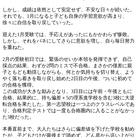
しかし、成績は依然として安定せず、不安な日々が続いた。
それでも、1月になると子ども自身の学習意欲が高まり、
徐々に自信を取り戻していった。
迎えた1月受験では、手応えがあったにもかかわらず惨敗。
しかし、それをバネにしてさらに意欲を増し、自ら毎日努力
を重ねた。
2月の受験初日では、緊張のせいか本領を発揮できず、自己
採点の結果、わずか2問のミスで不合格。まさかの僅差に親
子ともども動揺しながらも、何とか気持ちを切り替え、よう
やく落ち着きを取り戻し始めた2日目の午後、ついに初めて
の合格を獲得。
この成功が大きな励みとなり、3日目には午前・午後ともに
合格。結果的に、持ち偏差＋5の理系進学校を含む3校に大逆
転合格を果たした。第一志望校は一つ上のクラスレベルであ
り、合格判定テストでは一度も合格圏内に入ることがなかっ
た3校だった。
本番直前まで、大人たちはさらに偏差値を下げた学校を勧め
たが、子どもだけが最後まで諦めず、どん底から這い上がり