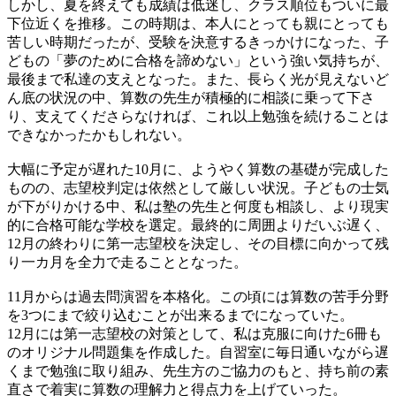
しかし、夏を終えても成績は低迷し、クラス順位もついに最
下位近くを推移。この時期は、本人にとっても親にとっても
苦しい時期だったが、受験を決意するきっかけになった、子
どもの「夢のために合格を諦めない」という強い気持ちが、
最後まで私達の支えとなった。また、長らく光が見えないど
ん底の状況の中、算数の先生が積極的に相談に乗って下さ
り、支えてくださらなければ、これ以上勉強を続けることは
できなかったかもしれない。
大幅に予定が遅れた10月に、ようやく算数の基礎が完成した
ものの、志望校判定は依然として厳しい状況。子どもの士気
が下がりかける中、私は塾の先生と何度も相談し、より現実
的に合格可能な学校を選定。最終的に周囲よりだいぶ遅く、
12月の終わりに第一志望校を決定し、その目標に向かって残
り一カ月を全力で走ることとなった。
11月からは過去問演習を本格化。この頃には算数の苦手分野
を3つにまで絞り込むことが出来るまでになっていた。
12月には第一志望校の対策として、私は克服に向けた6冊も
のオリジナル問題集を作成した。自習室に毎日通いながら遅
くまで勉強に取り組み、先生方のご協力のもと、持ち前の素
直さで着実に算数の理解力と得点力を上げていった。