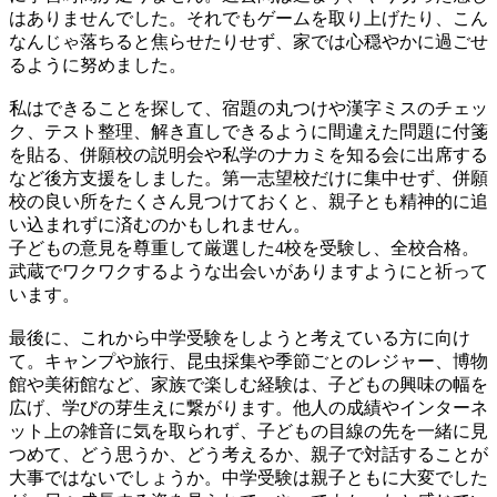
はありませんでした。それでもゲームを取り上げたり、こん
なんじゃ落ちると焦らせたりせず、家では心穏やかに過ごせ
るように努めました。
私はできることを探して、宿題の丸つけや漢字ミスのチェッ
ク、テスト整理、解き直しできるように間違えた問題に付箋
を貼る、併願校の説明会や私学のナカミを知る会に出席する
など後方支援をしました。第一志望校だけに集中せず、併願
校の良い所をたくさん見つけておくと、親子とも精神的に追
い込まれずに済むのかもしれません。
子どもの意見を尊重して厳選した4校を受験し、全校合格。
武蔵でワクワクするような出会いがありますようにと祈って
います。
最後に、これから中学受験をしようと考えている方に向け
て。キャンプや旅行、昆虫採集や季節ごとのレジャー、博物
館や美術館など、家族で楽しむ経験は、子どもの興味の幅を
広げ、学びの芽生えに繋がります。他人の成績やインターネ
ット上の雑音に気を取られず、子どもの目線の先を一緒に見
つめて、どう思うか、どう考えるか、親子で対話することが
大事ではないでしょうか。中学受験は親子ともに大変でした