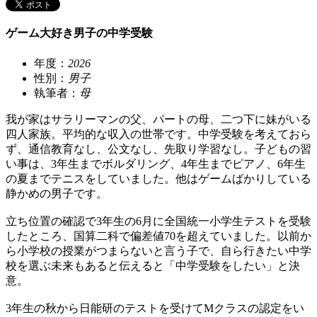
ゲーム大好き男子の中学受験
年度：
2026
性別：
男子
執筆者：
母
我が家はサラリーマンの父、パートの母、二つ下に妹がいる
四人家族。平均的な収入の世帯です。中学受験を考えておら
ず、通信教育なし、公文なし、先取り学習なし。子どもの習
い事は、3年生までボルダリング、4年生までピアノ、6年生
の夏までテニスをしていました。他はゲームばかりしている
静かめの男子です。
立ち位置の確認で3年生の6月に全国統一小学生テストを受験
したところ、国算二科で偏差値70を超えていました。以前か
ら小学校の授業がつまらないと言う子で、自ら行きたい中学
校を選ぶ未来もあると伝えると「中学受験をしたい」と決
意。
3年生の秋から日能研のテストを受けてMクラスの認定をい