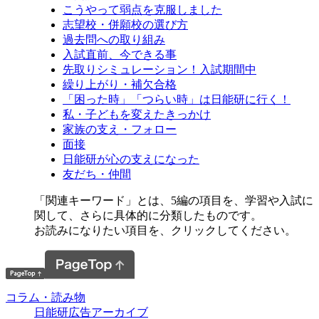
こうやって弱点を克服しました
志望校・併願校の選び方
過去問への取り組み
入試直前、今できる事
先取りシミュレーション！入試期間中
繰り上がり・補欠合格
「困った時」「つらい時」は日能研に行く！
私・子どもを変えたきっかけ
家族の支え・フォロー
面接
日能研が心の支えになった
友だち・仲間
「関連キーワード」とは、5編の項目を、学習や入試に
関して、さらに具体的に分類したものです。
お読みになりたい項目を、クリックしてください。
コラム・読み物
日能研広告アーカイブ