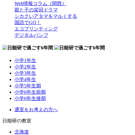
Web情報コラム（関西）
親と子の栄冠ドラマ
シカクいアタマをマルくする
国語でGO！
エコプリンティング
デジタルパンフ
小学1年生
小学2年生
小学3年生
小学4年生
小学5年生期
小学6年生前期
小学6年生後期
通室をお考えの方へ
日能研の教室
北海道