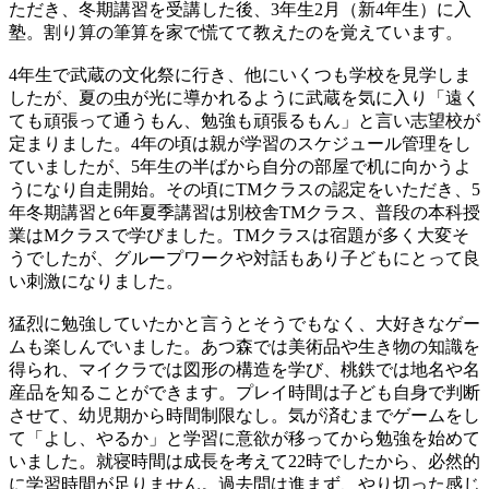
ただき、冬期講習を受講した後、3年生2月（新4年生）に入
塾。割り算の筆算を家で慌てて教えたのを覚えています。
4年生で武蔵の文化祭に行き、他にいくつも学校を見学しま
したが、夏の虫が光に導かれるように武蔵を気に入り「遠く
ても頑張って通うもん、勉強も頑張るもん」と言い志望校が
定まりました。4年の頃は親が学習のスケジュール管理をし
ていましたが、5年生の半ばから自分の部屋で机に向かうよ
うになり自走開始。その頃にTMクラスの認定をいただき、5
年冬期講習と6年夏季講習は別校舎TMクラス、普段の本科授
業はMクラスで学びました。TMクラスは宿題が多く大変そ
うでしたが、グループワークや対話もあり子どもにとって良
い刺激になりました。
猛烈に勉強していたかと言うとそうでもなく、大好きなゲー
ムも楽しんでいました。あつ森では美術品や生き物の知識を
得られ、マイクラでは図形の構造を学び、桃鉄では地名や名
産品を知ることができます。プレイ時間は子ども自身で判断
させて、幼児期から時間制限なし。気が済むまでゲームをし
て「よし、やるか」と学習に意欲が移ってから勉強を始めて
いました。就寝時間は成長を考えて22時でしたから、必然的
に学習時間が足りません。過去問は進まず、やり切った感じ