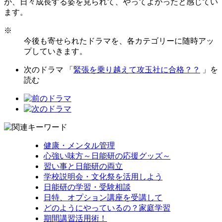
が、日々成長する姿を見られて、やってよかったと感じてい
ます。
※
今後も寄せられたドラマを、各カテゴリーに随時アッ
プしていきます。
次のドラマ 「
緊張を乗り越えて攻玉社に合格？？
」を
読む
健康・メンタル管理
心強い味方～日能研の応援グッズ～
習い事と日能研の両立
学校説明会・文化祭を活用しよう
日能研の学習・受験相談
日特、オプション講座を受講して
どのようにやっているの？家庭学習
期間講習活用術！