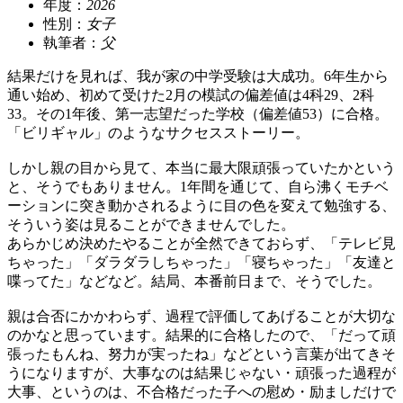
年度：
2026
性別：
女子
執筆者：
父
結果だけを見れば、我が家の中学受験は大成功。6年生から
通い始め、初めて受けた2月の模試の偏差値は4科29、2科
33。その1年後、第一志望だった学校（偏差値53）に合格。
「ビリギャル」のようなサクセスストーリー。
しかし親の目から見て、本当に最大限頑張っていたかという
と、そうでもありません。1年間を通じて、自ら沸くモチベ
ーションに突き動かされるように目の色を変えて勉強する、
そういう姿は見ることができませんでした。
あらかじめ決めたやることが全然できておらず、「テレビ見
ちゃった」「ダラダラしちゃった」「寝ちゃった」「友達と
喋ってた」などなど。結局、本番前日まで、そうでした。
親は合否にかかわらず、過程で評価してあげることが大切な
のかなと思っています。結果的に合格したので、「だって頑
張ったもんね、努力が実ったね」などという言葉が出てきそ
うになりますが、大事なのは結果じゃない・頑張った過程が
大事、というのは、不合格だった子への慰め・励ましだけで