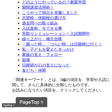
どのようにやっているの？家庭学習
期間講習活用術！
こうやって弱点を克服しました
志望校・併願校の選び方
過去問への取り組み
入試直前、今できる事
先取りシミュレーション！入試期間中
繰り上がり・補欠合格
「困った時」「つらい時」は日能研に行く！
私・子どもを変えたきっかけ
家族の支え・フォロー
面接
日能研が心の支えになった
友だち・仲間
「関連キーワード」とは、5編の項目を、学習や入試に
関して、さらに具体的に分類したものです。
お読みになりたい項目を、クリックしてください。