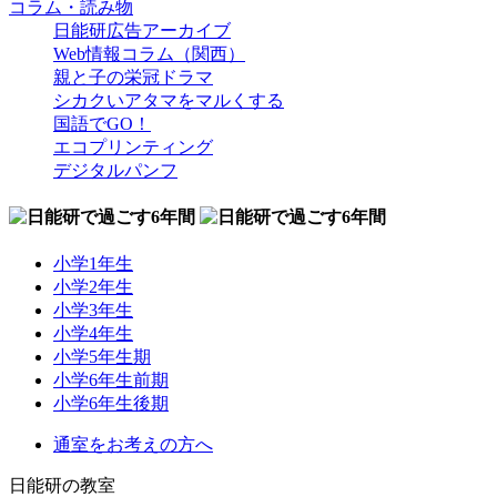
コラム・読み物
日能研広告アーカイブ
Web情報コラム（関西）
親と子の栄冠ドラマ
シカクいアタマをマルくする
国語でGO！
エコプリンティング
デジタルパンフ
小学1年生
小学2年生
小学3年生
小学4年生
小学5年生期
小学6年生前期
小学6年生後期
通室をお考えの方へ
日能研の教室