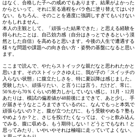
はなく、合格した子への戒めでもあります。結果がよかった
からといって、それに至る過程をバラ色に塗り替えてはいけ
ない。もちろん、そのことを過度に強調しすぎてもいけない
かもしれません。
本人の主観として、「頑張った結果できた」と思える経験を
得られたことは、自己効力感（自分はきっとできるという漠
然とした自信）を高めると思います。今後の人生で遭遇する
様々な問題や課題への向き合い方・姿勢の基盤になると思い
ます。
ここまで読んで、やたらストイックな親だなと思われたかと
思います。そのストイックさゆえに、我が子の「スイッチの
入らない状態」に腹立たしさを、特に夏以降は感じました。
受験したい、頑張りたい、と言うには言う。だけど、常に、
50％から70％くらいの努力しかしていない感じ。11月・12月
あたりは、模試の偏差値が48前後にまできて、あと少し、手
が届きそうなところまできているのに、なんでもっと本気で
頑張らないの？と。腹が立つたびに、もう受験やめる？塾も
やめようか？と、さじを投げたくなっては、ぐっと飲み込ん
でみる、腹に収める。もう期待しない！どうとでもなれ！と
思ってみたり、いやいやそれは極端に走っていてよくない、
と思ってみたり。