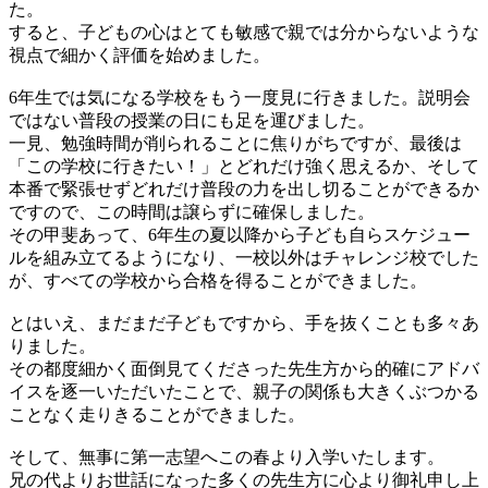
た。
すると、子どもの心はとても敏感で親では分からないような
視点で細かく評価を始めました。
6年生では気になる学校をもう一度見に行きました。説明会
ではない普段の授業の日にも足を運びました。
一見、勉強時間が削られることに焦りがちですが、最後は
「この学校に行きたい！」とどれだけ強く思えるか、そして
本番で緊張せずどれだけ普段の力を出し切ることができるか
ですので、この時間は譲らずに確保しました。
その甲斐あって、6年生の夏以降から子ども自らスケジュー
ルを組み立てるようになり、一校以外はチャレンジ校でした
が、すべての学校から合格を得ることができました。
とはいえ、まだまだ子どもですから、手を抜くことも多々あ
りました。
その都度細かく面倒見てくださった先生方から的確にアドバ
イスを逐一いただいたことで、親子の関係も大きくぶつかる
ことなく走りきることができました。
そして、無事に第一志望へこの春より入学いたします。
兄の代よりお世話になった多くの先生方に心より御礼申し上