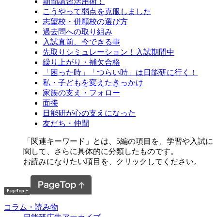
期間講習活用術！
こうやって弱点を克服しました
志望校・併願校の選び方
過去問への取り組み
入試直前、今できる事
先取りシミュレーション！入試期間中
繰り上がり・補欠合格
「困った時」「つらい時」は日能研に行く！
私・子どもを変えたきっかけ
家族の支え・フォロー
面接
日能研が心の支えになった
友だち・仲間
「関連キーワード」とは、5編の項目を、学習や入試に
関して、さらに具体的に分類したものです。
お読みになりたい項目を、クリックしてください。
コラム・読み物