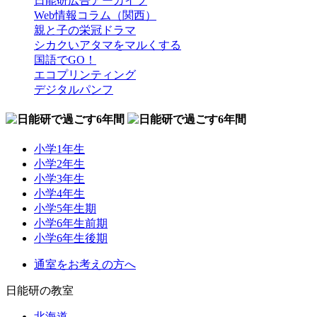
日能研広告アーカイブ
Web情報コラム（関西）
親と子の栄冠ドラマ
シカクいアタマをマルくする
国語でGO！
エコプリンティング
デジタルパンフ
小学1年生
小学2年生
小学3年生
小学4年生
小学5年生期
小学6年生前期
小学6年生後期
通室をお考えの方へ
日能研の教室
北海道