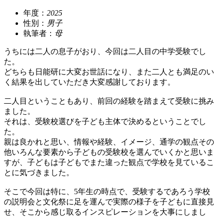
年度：
2025
性別：
男子
執筆者：
母
うちには二人の息子がおり、今回は二人目の中学受験でし
た。
どちらも日能研に大変お世話になり、また二人とも満足のい
く結果を出していただき大変感謝しております。
二人目ということもあり、前回の経験を踏まえて受験に挑み
ました。
それは、受験校選びを子ども主体で決めるということでし
た。
親は良かれと思い、情報や経験、イメージ、通学の観点その
他いろんな要素から子どもの受験校を選んでいくかと思いま
すが、子どもは子どもでまた違った観点で学校を見ているこ
とに気づきました。
そこで今回は特に、5年生の時点で、受験するであろう学校
の説明会と文化祭に足を運んで実際の様子を子どもに直接見
せ、そこから感じ取るインスピレーションを大事にしまし