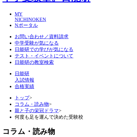
MY
NICHINOKEN
Nポータル
お問い合わせ／資料請求
中学受験が気になる
日能研での学びが気になる
テスト・イベントについて
日能研の教室検索
日能研
入試情報
合格実績
トップ
>
コラム・読み物
>
親と子の栄冠ドラマ
>
何度も足を運んで決めた受験校
コラム・読み物