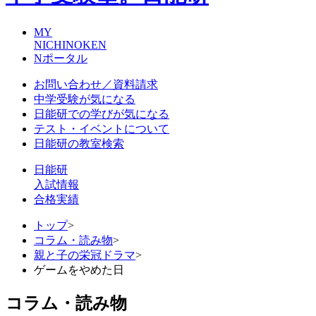
MY
NICHINOKEN
Nポータル
お問い合わせ／資料請求
中学受験が気になる
日能研での学びが気になる
テスト・イベントについて
日能研の教室検索
日能研
入試情報
合格実績
トップ
>
コラム・読み物
>
親と子の栄冠ドラマ
>
ゲームをやめた日
コラム・読み物