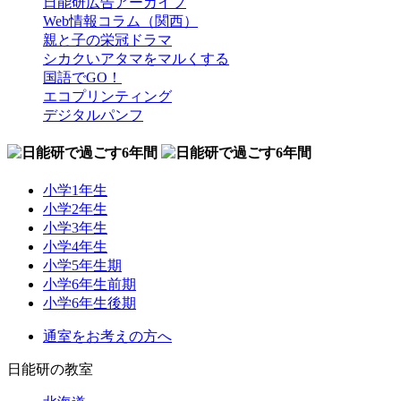
日能研広告アーカイブ
Web情報コラム（関西）
親と子の栄冠ドラマ
シカクいアタマをマルくする
国語でGO！
エコプリンティング
デジタルパンフ
小学1年生
小学2年生
小学3年生
小学4年生
小学5年生期
小学6年生前期
小学6年生後期
通室をお考えの方へ
日能研の教室