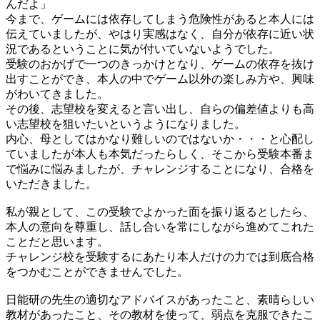
んだよ」
今まで、ゲームには依存してしまう危険性があると本人には
伝えていましたが、やはり実感はなく、自分が依存に近い状
況であるということに気が付いていないようでした。
受験のおかげで一つのきっかけとなり、ゲームの依存を抜け
出すことができ、本人の中でゲーム以外の楽しみ方や、興味
がわいてきました。
その後、志望校を変えると言い出し、自らの偏差値よりも高
い志望校を狙いたいというようになりました。
内心、母としてはかなり難しいのではないか・・・と心配し
ていましたが本人も本気だったらしく、そこから受験本番ま
で悩みに悩みましたが、チャレンジすることになり、合格を
いただきました。
私が親として、この受験でよかった面を振り返るとしたら、
本人の意向を尊重し、話し合いを常にしながら進めてこれた
ことだと思います。
チャレンジ校を受験するにあたり本人だけの力では到底合格
をつかむことができませんでした。
日能研の先生の適切なアドバイスがあったこと、素晴らしい
教材があったこと、その教材を使って、弱点を克服できたこ