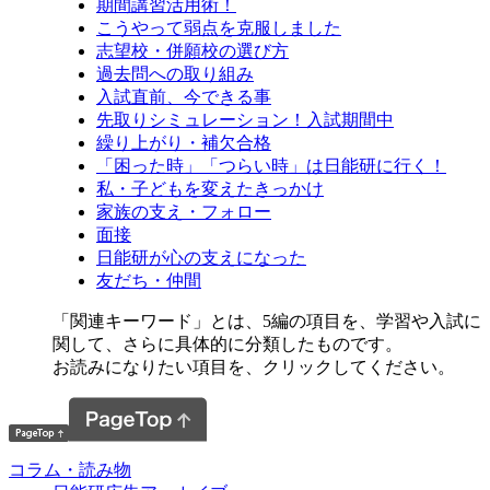
期間講習活用術！
こうやって弱点を克服しました
志望校・併願校の選び方
過去問への取り組み
入試直前、今できる事
先取りシミュレーション！入試期間中
繰り上がり・補欠合格
「困った時」「つらい時」は日能研に行く！
私・子どもを変えたきっかけ
家族の支え・フォロー
面接
日能研が心の支えになった
友だち・仲間
「関連キーワード」とは、5編の項目を、学習や入試に
関して、さらに具体的に分類したものです。
お読みになりたい項目を、クリックしてください。
コラム・読み物