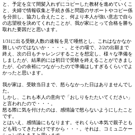
と、予定を立て間髪入れずにコピーした教材を進めていくこ
と、夫婦で情報収集と手続き係と問題のサポートやコピー係
を分担し、協力し合えたこと、何より本人が強い意志で自ら
の志望校を決めてくれたことが、我が家にとって合格を勝ち
取れた要因だと思います。
1/31に出る受験人数の速報を見て唖然とし、これはなかなか
難しいのではないか・・・・。とその場で、2/2の出願まで
終え、次の日もチャレンジすることを想定し、様々な準備を
しましたが、結果的には初日で受験を終えることができまし
たが、心の余裕につながったので準備はしすぎるくらいでよ
かったと思います。
我が家は、受験当日まで、怒らなかった日はありませんでし
た。
しかし、これも本人の意向で「おしりをたたいてください」
と言われたので・・・。
怒る際に気を付けたのは、感情論で怒らないようにしたこと
です。
とはいえ、感情論にもなります。それくらい本気で親子とも
ども戦ってきたわけですから・・・。それは、コミュニケー