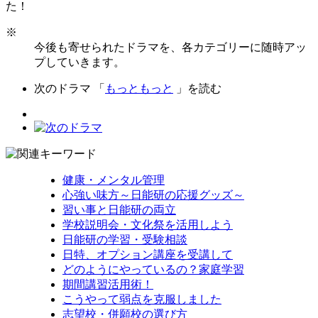
た！
※
今後も寄せられたドラマを、各カテゴリーに随時アッ
プしていきます。
次のドラマ 「
もっともっと
」を読む
健康・メンタル管理
心強い味方～日能研の応援グッズ～
習い事と日能研の両立
学校説明会・文化祭を活用しよう
日能研の学習・受験相談
日特、オプション講座を受講して
どのようにやっているの？家庭学習
期間講習活用術！
こうやって弱点を克服しました
志望校・併願校の選び方