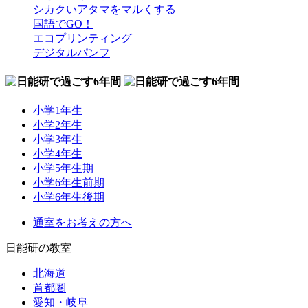
シカクいアタマをマルくする
国語でGO！
エコプリンティング
デジタルパンフ
小学1年生
小学2年生
小学3年生
小学4年生
小学5年生期
小学6年生前期
小学6年生後期
通室をお考えの方へ
日能研の教室
北海道
首都圏
愛知・岐阜