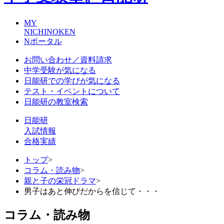
MY
NICHINOKEN
Nポータル
お問い合わせ／資料請求
中学受験が気になる
日能研での学びが気になる
テスト・イベントについて
日能研の教室検索
日能研
入試情報
合格実績
トップ
>
コラム・読み物
>
親と子の栄冠ドラマ
>
男子はあと伸びだからを信じて・・・
コラム・読み物