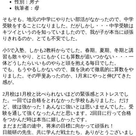
性別：
男子
執筆者：
母
そもそも、地元の中学にやりたい部活がなかったので、中学
受験をすることになりました。だがしかし・・・中学受験は
キツイというのを知っていましたので、我が子が本当に頑張
りきれるのか、とても不安でした。
小5で入塾、しかも2教科からでした。春期、夏期、冬期と講
習も散々やり、とにもかくにも算数が追いつかない・・・一
体どうしたらいいものやらと頭を抱える毎日でした。
でも、もうやるしかないので、腹を決めて徹底的に算数をや
りました。その甲斐あったのか、1月末にやっと伸びてきた
感が。
2月校は1月校と比べられないほどの緊張感とストレスでし
た。一回では合格をとれなかった学校もありました。だけ
ど、彼は強かった！あんなに強いとは思いませんでした。受
験を通して強くなったんだと思います。2回目に行って合格
をつかんだ時は本当に嬉しかったです。
まだまだ道の途中、将来の目標に向かって頑張れ！
日能研の先生、共に学んだ戦士たち、ありがとうございまし