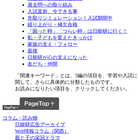
過去問への取り組み
入試直前、今できる事
先取りシミュレーション！入試期間中
繰り上がり・補欠合格
「困った時」「つらい時」は日能研に行く！
私・子どもを変えたきっかけ
家族の支え・フォロー
面接
日能研が心の支えになった
友だち・仲間
「関連キーワード」とは、5編の項目を、学習や入試に
関して、さらに具体的に分類したものです。
お読みになりたい項目を、クリックしてください。
コラム・読み物
日能研広告アーカイブ
Web情報コラム（関西）
親と子の栄冠ドラマ