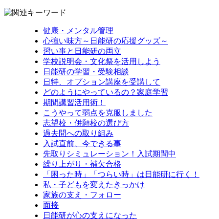
健康・メンタル管理
心強い味方～日能研の応援グッズ～
習い事と日能研の両立
学校説明会・文化祭を活用しよう
日能研の学習・受験相談
日特、オプション講座を受講して
どのようにやっているの？家庭学習
期間講習活用術！
こうやって弱点を克服しました
志望校・併願校の選び方
過去問への取り組み
入試直前、今できる事
先取りシミュレーション！入試期間中
繰り上がり・補欠合格
「困った時」「つらい時」は日能研に行く！
私・子どもを変えたきっかけ
家族の支え・フォロー
面接
日能研が心の支えになった