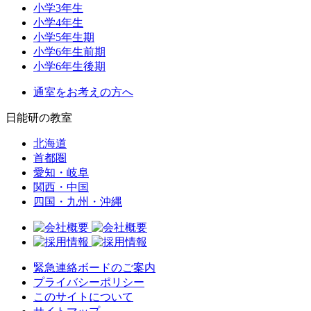
小学3年生
小学4年生
小学5年生期
小学6年生前期
小学6年生後期
通室をお考えの方へ
日能研の教室
北海道
首都圏
愛知・岐阜
関西・中国
四国・九州・沖縄
緊急連絡ボードのご案内
プライバシーポリシー
このサイトについて