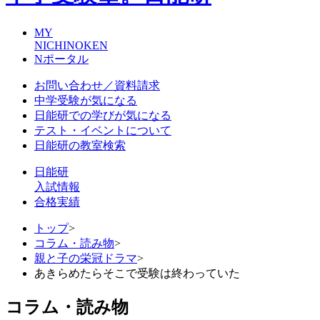
MY
NICHINOKEN
Nポータル
お問い合わせ／資料請求
中学受験が気になる
日能研での学びが気になる
テスト・イベントについて
日能研の教室検索
日能研
入試情報
合格実績
トップ
>
コラム・読み物
>
親と子の栄冠ドラマ
>
あきらめたらそこで受験は終わっていた
コラム・読み物