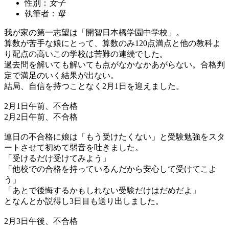
性別：
女子
執筆者：
母
我が家の第一志望は「開智日本橋学園中学校」。
算数が苦手な娘にとって、算数のみ120点満点と他の教科よ
り配点の高いこの学校は苦難の連続でした。
過去問を解いても解いても点がなかなかあがらない。合格判
定で満足のいく結果が出ない。
結局、自信を持つことなく2月1日を迎えました。
2月1日午前、不合格
2月2日午前、不合格
連日の不合格に娘は「もう受けたくない」と受験勉強をスタ
ートさせて初めて弱音を吐きました。
「受けるだけ受けてみよう」
「他校での合格を持っているんだから安心して受けてこよ
う」
「あとで後悔するかもしれない受験だけはだめだよ」
となんとか説得し3日目も送り出しました。
2月3日午後、不合格