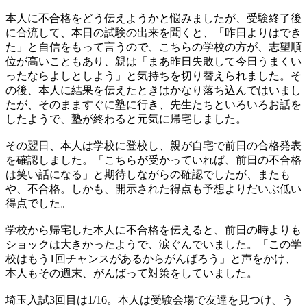
本人に不合格をどう伝えようかと悩みましたが、受験終了後
に合流して、本日の試験の出来を聞くと、「昨日よりはでき
た」と自信をもって言うので、こちらの学校の方が、志望順
位が高いこともあり、親は「まあ昨日失敗して今日うまくい
ったならよしとしよう」と気持ちを切り替えられました。そ
の後、本人に結果を伝えたときはかなり落ち込んではいまし
たが、そのまますぐに塾に行き、先生たちといろいろお話を
したようで、塾が終わると元気に帰宅しました。
その翌日、本人は学校に登校し、親が自宅で前日の合格発表
を確認しました。「こちらが受かっていれば、前日の不合格
は笑い話になる」と期待しながらの確認でしたが、またも
や、不合格。しかも、開示された得点も予想よりだいぶ低い
得点でした。
学校から帰宅した本人に不合格を伝えると、前日の時よりも
ショックは大きかったようで、涙ぐんでいました。「この学
校はもう1回チャンスがあるからがんばろう」と声をかけ、
本人もその週末、がんばって対策をしていました。
埼玉入試3回目は1/16。本人は受験会場で友達を見つけ、う