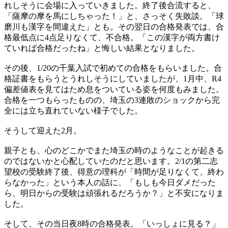
れしそうに会場に入っていきました。終了後合流すると、
「薩摩の摩を馬にしちゃった！」と、さっそく失敗談。「球
磨川も漢字を間違えた」とも。その翌日の合格発表では、合
格最低点に4点足りなくて、不合格。「この漢字が両方書け
ていれば合格だったね」と悔しい結果となりました。
その後、1/20の千葉入試で初めての合格をもらいました。合
格証書をもらうとうれしそうにしていましたが、1月中、R4
偏差値表を見てはため息をついている姿を何度もみました。
合格を一つもらったものの、埼玉の3連敗のショックから完
全には立ち直れていない様子でした。
そうして迎えた2月。
親子とも、心のどこかでまた埼玉の時のようなことが起きる
のではないかと心配していたのだと思います。2/1の第二志
望校の受験終了後、得意の理科が「時間が足りなくて、終わ
らなかった」という本人の話に、「もしも今日ダメだった
ら、明日からの受験は頑張れるだろうか？」と不安になりま
した。
そして、その当日夜8時の合格発表。「いっしょに見る？」