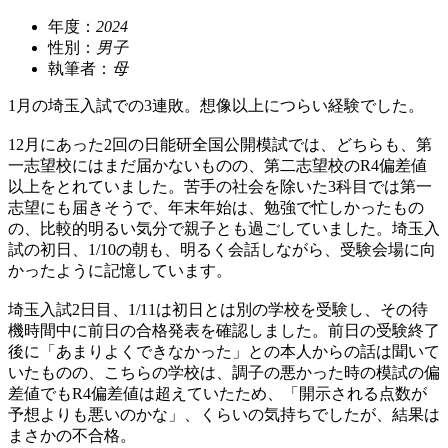
年度：
2024
性別：
男子
執筆者：
母
1月の埼玉入試での3連敗。想像以上につらい経験でした。
12月にあった2回の日能研全国公開模試では、どちらも、第
一志望校にはまだ届かないものの、第二志望校のR4偏差値
以上をとれていました。苦手の社会を除いた3科目では第一
志望にも届きそうで、年末年始は、勉強で忙しかったもの
の、比較的明るい気分で親子とも過ごしていました。埼玉入
試の初日、1/10の朝も、明るく会話しながら、受験会場に向
かったように記憶しています。
埼玉入試2日目、1/11は初日とは別の学校を受験し、その待
機時間中に前日の合格発表を確認しました。前日の受験終了
後に「あまりよくできなかった」との本人からの話は聞いて
いたものの、こちらの学校は、調子の悪かった時の模試の偏
差値でもR4偏差値は超えていたため、「開示される点数が
予想よりも悪いのかな」、くらいの気持ちでしたが、結果は
まさかの不合格。