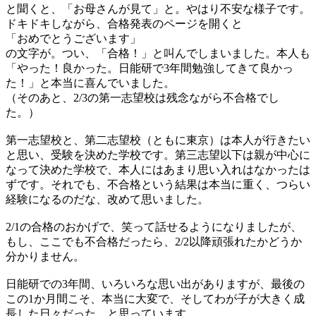
と聞くと、「お母さんが見て」と。やはり不安な様子です。
ドキドキしながら、合格発表のページを開くと
「おめでとうございます」
の文字が。つい、「合格！」と叫んでしまいました。本人も
「やった！良かった。日能研で3年間勉強してきて良かっ
た！」と本当に喜んでいました。
（そのあと、2/3の第一志望校は残念ながら不合格でし
た。）
第一志望校と、第二志望校（ともに東京）は本人が行きたい
と思い、受験を決めた学校です。第三志望以下は親が中心に
なって決めた学校で、本人にはあまり思い入れはなかったは
ずです。それでも、不合格という結果は本当に重く、つらい
経験になるのだな、改めて思いました。
2/1の合格のおかげで、笑って話せるようになりましたが、
もし、ここでも不合格だったら、2/2以降頑張れたかどうか
分かりません。
日能研での3年間、いろいろな思い出がありますが、最後の
この1か月間こそ、本当に大変で、そしてわが子が大きく成
長した日々だった、と思っています。