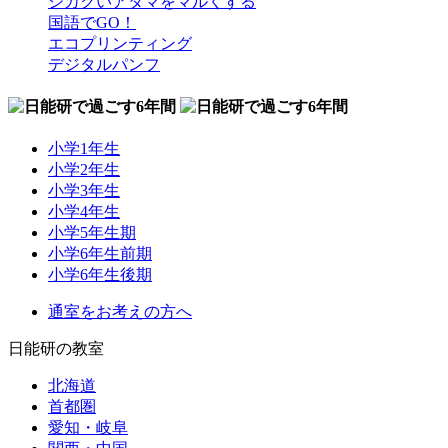
シカクいアタマをマルくする
国語でGO！
エコプリンティング
デジタルパンフ
小学1年生
小学2年生
小学3年生
小学4年生
小学5年生期
小学6年生前期
小学6年生後期
通室をお考えの方へ
日能研の教室
北海道
首都圏
愛知・岐阜