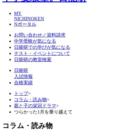
MY
NICHINOKEN
Nポータル
お問い合わせ／資料請求
中学受験が気になる
日能研での学びが気になる
テスト・イベントについて
日能研の教室検索
日能研
入試情報
合格実績
トップ
>
コラム・読み物
>
親と子の栄冠ドラマ
>
つらかった1月を乗り越えて
コラム・読み物