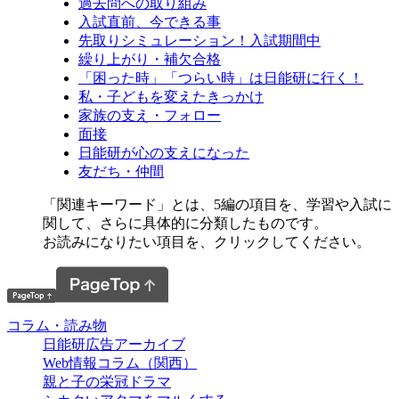
過去問への取り組み
入試直前、今できる事
先取りシミュレーション！入試期間中
繰り上がり・補欠合格
「困った時」「つらい時」は日能研に行く！
私・子どもを変えたきっかけ
家族の支え・フォロー
面接
日能研が心の支えになった
友だち・仲間
「関連キーワード」とは、5編の項目を、学習や入試に
関して、さらに具体的に分類したものです。
お読みになりたい項目を、クリックしてください。
コラム・読み物
日能研広告アーカイブ
Web情報コラム（関西）
親と子の栄冠ドラマ