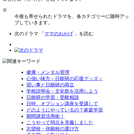
※
今後も寄せられたドラマを、各カテゴリーに随時アッ
プしていきます。
次のドラマ 「
ママのおかげ
」を読む
健康・メンタル管理
心強い味方～日能研の応援グッズ～
習い事と日能研の両立
学校説明会・文化祭を活用しよう
日能研の学習・受験相談
日特、オプション講座を受講して
どのようにやっているの？家庭学習
期間講習活用術！
こうやって弱点を克服しました
志望校・併願校の選び方