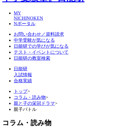
MY
NICHINOKEN
Nポータル
お問い合わせ／資料請求
中学受験が気になる
日能研での学びが気になる
テスト・イベントについて
日能研の教室検索
日能研
入試情報
合格実績
トップ
>
コラム・読み物
>
親と子の栄冠ドラマ
>
親子バトル
コラム・読み物