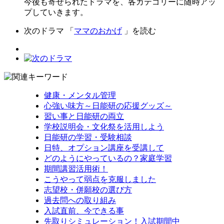
今後も寄せられたドラマを、各カテゴリーに随時アッ
プしていきます。
次のドラマ 「
ママのおかげ
」を読む
健康・メンタル管理
心強い味方～日能研の応援グッズ～
習い事と日能研の両立
学校説明会・文化祭を活用しよう
日能研の学習・受験相談
日特、オプション講座を受講して
どのようにやっているの？家庭学習
期間講習活用術！
こうやって弱点を克服しました
志望校・併願校の選び方
過去問への取り組み
入試直前、今できる事
先取りシミュレーション！入試期間中