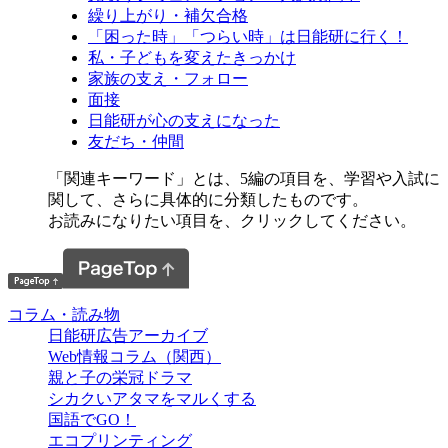
繰り上がり・補欠合格
「困った時」「つらい時」は日能研に行く！
私・子どもを変えたきっかけ
家族の支え・フォロー
面接
日能研が心の支えになった
友だち・仲間
「関連キーワード」とは、5編の項目を、学習や入試に
関して、さらに具体的に分類したものです。
お読みになりたい項目を、クリックしてください。
コラム・読み物
日能研広告アーカイブ
Web情報コラム（関西）
親と子の栄冠ドラマ
シカクいアタマをマルくする
国語でGO！
エコプリンティング