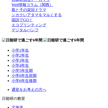
Web情報コラム（関西）
親と子の栄冠ドラマ
シカクいアタマをマルくする
国語でGO！
エコプリンティング
デジタルパンフ
小学1年生
小学2年生
小学3年生
小学4年生
小学5年生期
小学6年生前期
小学6年生後期
通室をお考えの方へ
日能研の教室
北海道