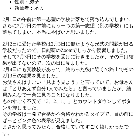
性別：
男子
執筆者：
本人
2月1日の午前に第一志望の学校に落ちて落ち込んでしまい、
さらに2月2日の午前にもう一つの第一志望（別の学校）にも
落ちてしまい、本当にやばいと思いました。
2月2日に受けた学校は2月3日に似たような形式の問題が出る
学校だったので、日能研のZoomでしっかり復習しました。
そして2月3日にその学校を受けに行きましたが、その日は結
果が出てないので、次の日に見ました。
2月4日にも受験校があって、終わった後に近くの路上でその
2月3日の結果を見ました。
お父さんはすごい「見よう見よう」と言っていて、お母さん
は「とりあえず自分1人でみたら」と言っていましたが、結
局みんなで一斉に見ることになりました。
ものすごく不安で「3、2、1、」とカウントダウンしてボタ
ンを押しました。
その学校は一発で合格か不合格かわかるタイプで、目の前に
ぱっとピンク色の表示が見えました。
まさかと思ってみたら、合格していてすごく嬉しかったで
す。