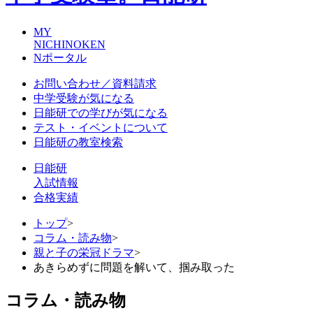
MY
NICHINOKEN
Nポータル
お問い合わせ／資料請求
中学受験が気になる
日能研での学びが気になる
テスト・イベントについて
日能研の教室検索
日能研
入試情報
合格実績
トップ
>
コラム・読み物
>
親と子の栄冠ドラマ
>
あきらめずに問題を解いて、掴み取った
コラム・読み物