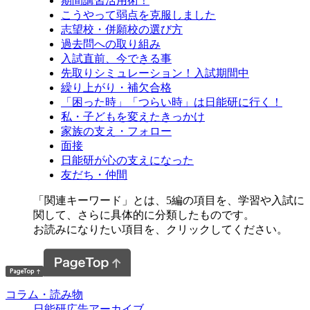
期間講習活用術！
こうやって弱点を克服しました
志望校・併願校の選び方
過去問への取り組み
入試直前、今できる事
先取りシミュレーション！入試期間中
繰り上がり・補欠合格
「困った時」「つらい時」は日能研に行く！
私・子どもを変えたきっかけ
家族の支え・フォロー
面接
日能研が心の支えになった
友だち・仲間
「関連キーワード」とは、5編の項目を、学習や入試に
関して、さらに具体的に分類したものです。
お読みになりたい項目を、クリックしてください。
コラム・読み物
日能研広告アーカイブ