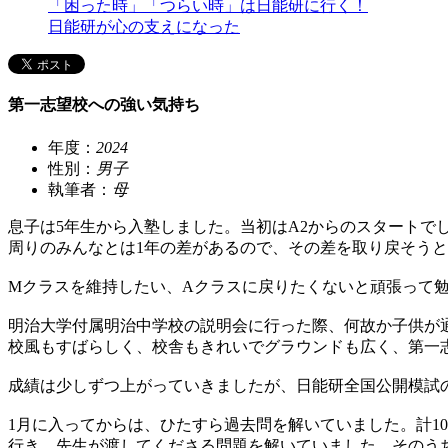
「困った時」「つらい時」は日能研に行く！
日能研が心の支えになった
第一志望校への強い気持ち
年度：
2024
性別：
男子
執筆者：
母
息子は5年生から入塾しました。当初はA2からのスタートで
周りのみんなとは1年の差があるので、その差を取り戻そう
Mクラスを維持したい、Aクラスに戻りたくないと頑張って
明治大学付属明治中学校の説明会に行った際、何故か子供が
校風もすばらしく、校舎もきれいでグラウンドも広く、第一
成績は少しずつ上がっていきましたが、日能研全国公開模試
1月に入ってからは、ひたすら過去問を解いていました。計1
行き、先生が渡してくださる問題を解いていました。そのう