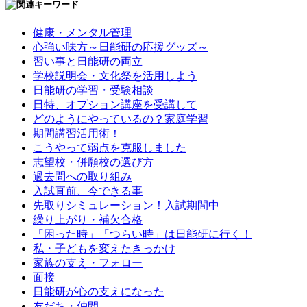
健康・メンタル管理
心強い味方～日能研の応援グッズ～
習い事と日能研の両立
学校説明会・文化祭を活用しよう
日能研の学習・受験相談
日特、オプション講座を受講して
どのようにやっているの？家庭学習
期間講習活用術！
こうやって弱点を克服しました
志望校・併願校の選び方
過去問への取り組み
入試直前、今できる事
先取りシミュレーション！入試期間中
繰り上がり・補欠合格
「困った時」「つらい時」は日能研に行く！
私・子どもを変えたきっかけ
家族の支え・フォロー
面接
日能研が心の支えになった
友だち・仲間