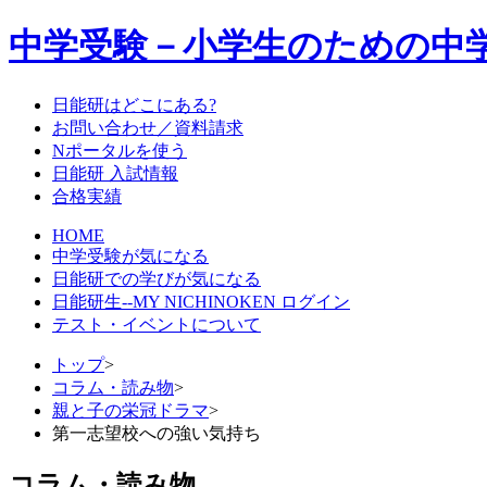
中学受験－小学生のための中
日能研はどこにある?
お問い合わせ／資料請求
Nポータルを使う
日能研 入試情報
合格実績
HOME
中学受験が気になる
日能研での学びが気になる
日能研生--MY NICHINOKEN ログイン
テスト・イベントについて
トップ
>
コラム・読み物
>
親と子の栄冠ドラマ
>
第一志望校への強い気持ち
コラム・読み物