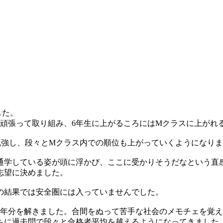
した。
と頑張って取り組み、6年生に上がるころにはMクラスに上がれ
勉強し、段々とMクラス内での順位も上がっていくようになり
通学している姿が頭に浮かび、ここに受かりそうだなという直
志望に決めました。
の結果では安全圏には入っていませんでした。
0年分を解きました。合間をぬって苦手な社会のメモチェを覚
ちに過去問で段々と合格者平均を越えるようになってきました