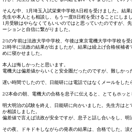
そんな中、1月埼玉入試栄東中学校A日程を受けました。結果
先生や本人とも相談し、もう一度B日程を受けることにしま
1月受験はやらなくてもいいのではと思っていたのですが、
ーションと自信に繋がりました。
2/1の午前は法政大学中学校、午後は東京電機大学中学校を
21時半に法政の結果が出ましたが、結果は繰上げ合格候補
めに寝かせました。
本人は悔しかったと思います。
電機大は偏差値からいくと安全圏だったのですが、難しかっ
遅い時間でしたので、日能研には電話ではなくメールをした
2/2本命の朝、電機大の合格を息子に伝えると、とてもホッ
明大明治の試験を終え、日能研に向かいました。先生方はと
か相談しました。
偏差値で言えば法政が安全ですが、息子と話し合いをし、明
その夜、ドキドキしながらの発表の結果は、合格でした。涙