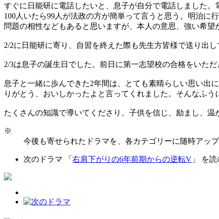
すぐに日能研に電話したいと、息子が自分で電話しました。
100人いたら99人が法政の方が簡単って言うと思う。明治
問題の相性などもあると思いますが、本人の意思、強い希望
2/2に日能研に寄り、自習を終えた際も先生方皆様で送り出
2/3は息子の誕生日でした。前日に第一志望校の合格をいた
息子と一緒に歩んできた2年間は、とても素晴らしい思い出
りがとう、おいしかったよと言ってくれました。そんなふう
たくさんの知識で導いてくださり、子供を信じ、励まし、温
※
今後も寄せられたドラマを、各カテゴリーに随時アップ
次のドラマ 「
右肩下がりの6年前期からの逆転V
」 を読