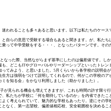
、迷われることも多々あると思います。以下は私たちのケース
、と自らの意思で受験する場合もあると聞きます。が、私たち
に乗って中学受験をする・・・、となったパターンです。その
、となった際、当然ながらまず基準にしたのは偏差値です。し
報も、どこもITやグローバルやリーダーシップといったトレン
知ってみよう、と思いました。5月くらいから各学校の説明会
先生方は強弱をつけて説明してくれるので、何がこの学校のア
カミを知る会」をかなり利用しました（助かりました）。
様子が見られる機会も増えてきますが、これも時間の許す限り
で、私たちが学校に「何を期待しているのか」を内省できたこ
によく考えられていて、魅力的な学校もあったり。逆にその学
うことなく、第一志望校、偏差値相応校、安全範囲校を決めるこ