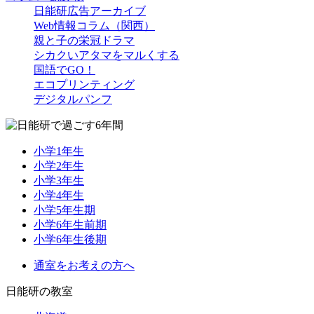
日能研広告アーカイブ
Web情報コラム（関西）
親と子の栄冠ドラマ
シカクいアタマをマルくする
国語でGO！
エコプリンティング
デジタルパンフ
小学1年生
小学2年生
小学3年生
小学4年生
小学5年生期
小学6年生前期
小学6年生後期
通室をお考えの方へ
日能研の教室