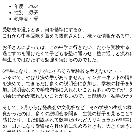
年度：
2023
性別：
男子
執筆者：
母
受験校を選ぶとき、何を基準にするか。
これから中学受験を迎える親御さんは、様々な情報がある中
お子さんによっては、この中学に行きたい、だから受験する
過ごすのを避けたくて子どもを塾に通わせ、塾に通うと流れ
年生まではひたすら勉強を続けるのみでした。
6年生になり、さすがにそろそろ受験校を考えないと・・・
いるので、やはり決め手がありません。インターネットの情
を決めて、できるだけ多くの説明会に参加し、学校の様子を
加。説明会なので学校内部に入れないことも多いのですが、
明会は予約が取れないことが多いので、日能研の「私学のナ
そして、8月からは発表会や文化祭など、その学校の生徒の
良かったのは、多くの説明会を聞き、生徒の様子を見ること
感じたり、まだ創設されて数年だけれどカリキュラムが非常
め、11月になり受験校を具体的に決めるときも、大きく迷