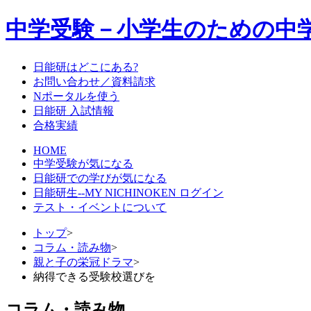
中学受験－小学生のための中
日能研はどこにある?
お問い合わせ／資料請求
Nポータルを使う
日能研 入試情報
合格実績
HOME
中学受験が気になる
日能研での学びが気になる
日能研生--MY NICHINOKEN ログイン
テスト・イベントについて
トップ
>
コラム・読み物
>
親と子の栄冠ドラマ
>
納得できる受験校選びを
コラム・読み物