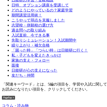
日能研の学習・受験相談
日特、オプション講座を受講して
どのようにやっているの？家庭学習
期間講習活用術！
こうやって弱点を克服しました
志望校・併願校の選び方
過去問への取り組み
入試直前、今できる事
先取りシミュレーション！入試期間中
繰り上がり・補欠合格
「困った時」「つらい時」は日能研に行く！
私・子どもを変えたきっかけ
家族の支え・フォロー
面接
日能研が心の支えになった
友だち・仲間
「関連キーワード」とは、5編の項目を、学習や入試に関し
お読みになりたい項目を、クリックしてください。
コラム・読み物