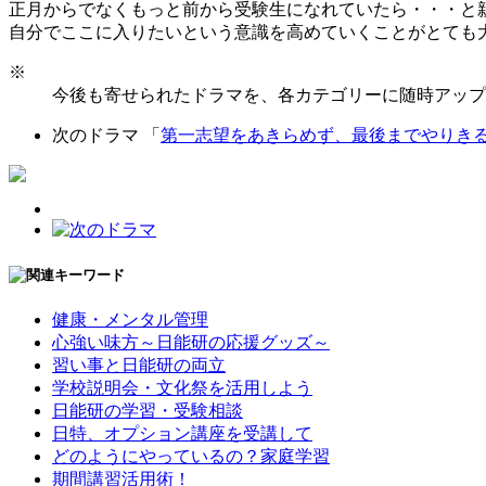
正月からでなくもっと前から受験生になれていたら・・・と
自分でここに入りたいという意識を高めていくことがとても
※
今後も寄せられたドラマを、各カテゴリーに随時アップ
次のドラマ 「
第一志望をあきらめず、最後までやりき
健康・メンタル管理
心強い味方～日能研の応援グッズ～
習い事と日能研の両立
学校説明会・文化祭を活用しよう
日能研の学習・受験相談
日特、オプション講座を受講して
どのようにやっているの？家庭学習
期間講習活用術！