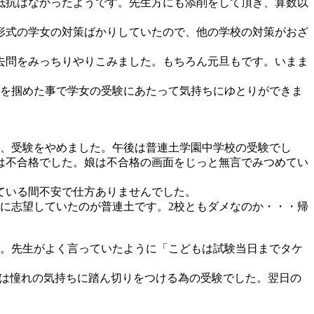
抵抗はなかったようです。先生方にも添削をして頂き、算数以
形式の学女の対策ばかりしていたので、他の学校の対策がおざ
去問をみっちりやりこみました。もちろん元旦もです。いまま
格を掴めた事で学女の受験にあたって気持ちにゆとりができま
為、受験をやめました。午後は普連土学園中学校の受験でし
は不合格でした。娘は不合格の画面をじっと無言でみつめてい
ている間不安で仕方ありませんでした。
に志望していたのが普連土です。2校ともダメなのか・・・帰
ん。先生がよく言っていたように「こどもは試験当日までタケ
れは憧れの気持ちに踏ん切りをつける為の受験でした。翌日の