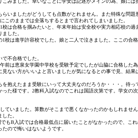
やりこみました。幸いなことに学女は記述がメインの為、娘には
もらいましたがどうしても点数がとれません。また特殊な問題
生にこのままでは全落ちするとまで言われてしまいました。
も1校は合格を掴みたいと、年末年始は安全校や実力相応校の過
りました。
の1校は進学許容校でした。娘と二人で泣きました。ここの合
いで不合格でした。
日午前は恵泉女学園中学校を受験予定でしたが山脇に合格した
に見ない方がいいよと言いましたが気になるとの事で見、結果
ちを抱えたまま受験にいって大丈夫なのだろうか・・・。待っ
かった様です。2教科入試なのでこれは国語次第です。学女の次
。
格していました。算数がそこまで悪くなかったのかもしれませ
ました。
問でもB入試では合格最低点に届いたことがなかったので、こ
ったので悔いはないようです。