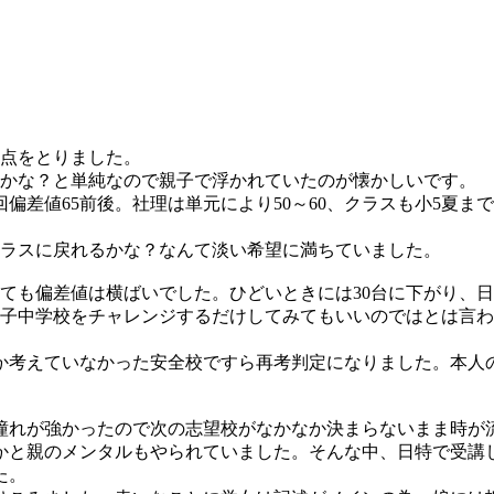
0点をとりました。
のかな？と単純なので親子で浮かれていたのが懐かしいです。
偏差値65前後。社理は単元により50～60、クラスも小5夏ま
クラスに戻れるかな？なんて淡い希望に満ちていました。
ても偏差値は横ばいでした。ひどいときには30台に下がり、日
女子中学校をチャレンジするだけしてみてもいいのではとは言
か考えていなかった安全校ですら再考判定になりました。本人
憧れが強かったので次の志望校がなかなか決まらないまま時が
かと親のメンタルもやられていました。そんな中、日特で受講
た。