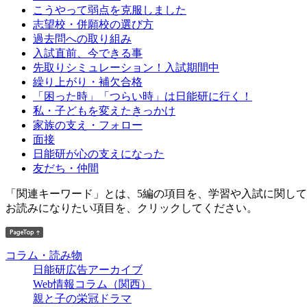
こうやって弱点を克服しました
志望校・併願校の選び方
過去問への取り組み
入試直前、今できる事
先取りシミュレーション！入試期間中
繰り上がり・補欠合格
「困った時」「つらい時」は日能研に行く！
私・子どもを変えたきっかけ
家族の支え・フォロー
面接
日能研が心の支えになった
友だち・仲間
「関連キーワード」とは、5編の項目を、学習や入試に関し
お読みになりたい項目を、クリックしてください。
コラム・読み物
日能研広告アーカイブ
Web情報コラム（関西）
親と子の栄冠ドラマ