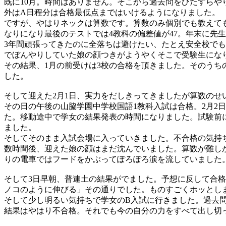
既に10月。時間はありません。そこから過去問をひたすら
外はA日程分は合格最低点まではいけるようになりました。
ですが、やはりネックは算数です。算数のみ個別でも教えて
なりになり最後のテストでは4教科の偏差値が47。年末に先
3年間頑張ってきたのに全落ちは避けたい、たとえ安全校で
でぼんやりしていた娘の顔つきがようやくそこで受験生にな
その結果、1月の前受けは3校の合格を頂きました。そのうち
した。
そして迎えた2月1日、実力をだしきってきましたが算数のせ
その日の午後の山脇学園中学校国語1教科入試は合格。2月2
た。移動途中で学女の結果発表の時間になりました。試験前
ました。
そしてそのまま入試会場に入っていきました。不合格の気持
数時間後、迎えた娘の顔はまだ沈んでいました。算数が難し
りの電車ではフードをかぶってぽろぽろ涙を流していました
そして3日早朝、普連土の結果がでました。予想に反して合
ノコのように伸びる」その通りでした。ものすごくホッとし
そして少し明るい気持ちで学女のB入試に行きました。過去
結果はやはり不合格。それでも今の自分の力をすべて出し切