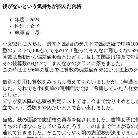
後がないという気持ちが掴んだ合格
年度：
2024
性別：
女子
執筆者：
母
小3の2月に入塾し、最初と2回目のテストで2回連続で理科10
塾のテストで100点てでるの？！塾ってそんなに難しくない
算数は当初から偏差値40台とひどく、反して国語は得意で毎回
その後算数のせいで、まんなかのクラスに落ちました。
この時はまだ6年の夏までに算数の偏差値が55にいけば上の
個別も併用し算数をみっちり教えてもらいましたが、1年通っ
した。それでも小6夏前の個別面談では、希望していた吉祥
ました。
ですが夏以降の志望校判定テストでは、今まで滑り止めとし
立でいい、受験をやめたいとまで言い出しました。
当然、秋の面談で志望校の再考を促されました。吉祥女子に
うちの子はなにをしているんだろう、このままで仕上がるの
連れて行きました。そこでようやく娘の志望校が決まりまし