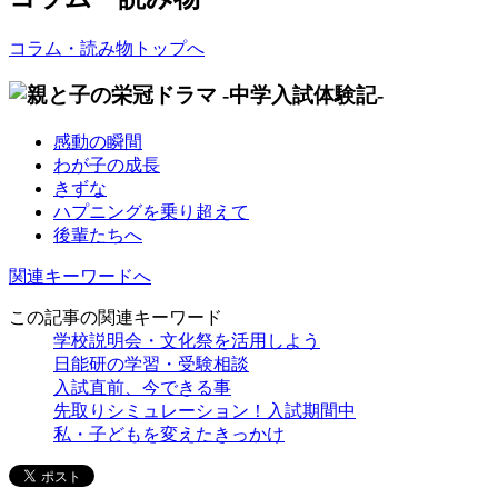
コラム・読み物トップへ
感動の瞬間
わが子の成長
きずな
ハプニングを乗り超えて
後輩たちへ
関連キーワードへ
この記事の関連キーワード
学校説明会・文化祭を活用しよう
日能研の学習・受験相談
入試直前、今できる事
先取りシミュレーション！入試期間中
私・子どもを変えたきっかけ