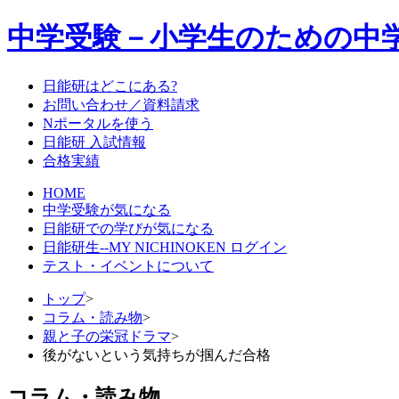
中学受験－小学生のための中
日能研はどこにある?
お問い合わせ／資料請求
Nポータルを使う
日能研 入試情報
合格実績
HOME
中学受験が気になる
日能研での学びが気になる
日能研生--MY NICHINOKEN ログイン
テスト・イベントについて
トップ
>
コラム・読み物
>
親と子の栄冠ドラマ
>
後がないという気持ちが掴んだ合格
コラム・読み物