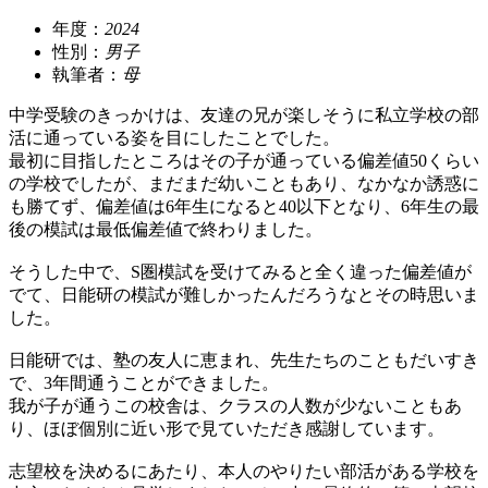
年度：
2024
性別：
男子
執筆者：
母
中学受験のきっかけは、友達の兄が楽しそうに私立学校の部
活に通っている姿を目にしたことでした。
最初に目指したところはその子が通っている偏差値50くらい
の学校でしたが、まだまだ幼いこともあり、なかなか誘惑に
も勝てず、偏差値は6年生になると40以下となり、6年生の最
後の模試は最低偏差値で終わりました。
そうした中で、S圏模試を受けてみると全く違った偏差値が
でて、日能研の模試が難しかったんだろうなとその時思いま
した。
日能研では、塾の友人に恵まれ、先生たちのこともだいすき
で、3年間通うことができました。
我が子が通うこの校舎は、クラスの人数が少ないこともあ
り、ほぼ個別に近い形で見ていただき感謝しています。
志望校を決めるにあたり、本人のやりたい部活がある学校を