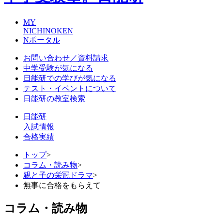
MY
NICHINOKEN
Nポータル
お問い合わせ／資料請求
中学受験が気になる
日能研での学びが気になる
テスト・イベントについて
日能研の教室検索
日能研
入試情報
合格実績
トップ
>
コラム・読み物
>
親と子の栄冠ドラマ
>
無事に合格をもらえて
コラム・読み物