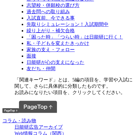
志望校・併願校の選び方
過去問への取り組み
入試直前、今できる事
先取りシミュレーション！入試期間中
繰り上がり・補欠合格
「困った時」「つらい時」は日能研に行く！
私・子どもを変えたきっかけ
家族の支え・フォロー
面接
日能研が心の支えになった
友だち・仲間
「関連キーワード」とは、5編の項目を、学習や入試に
関して、さらに具体的に分類したものです。
お読みになりたい項目を、クリックしてください。
コラム・読み物
日能研広告アーカイブ
Web情報コラム（関西）