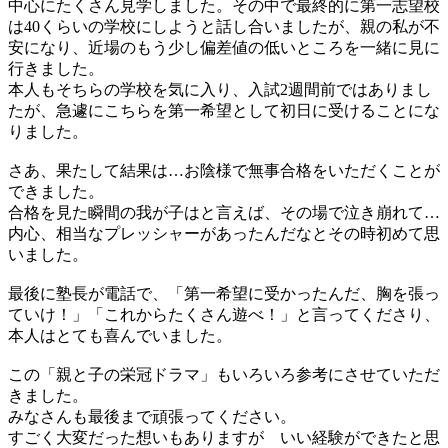
中心にたくさん見学しました。その中で最終的に第一志望校
は40くらいの学校にしようと話し合いましたが、親の私が不
安になり、近場のもう少し偏差値の低いところを一緒に見に
行きました。
本人もそちらの学校を気に入り、入試2週間前ではありまし
たが、急遽にこちらを第一希望として初日に受けることにな
りました。
さあ、果たして結果は…お陰様で無事合格をいただくことが
できました。
合格を見た瞬間の我が子はと言えば、その場で泣き崩れて…
内心、相当なプレッシャーがあったんだなとその時初めて思
いました。
最後に塾長が電話で、「第一希望に受かったんだ、胸を張っ
ていけ！」「これからたくさん遊べ！」と言ってくださり、
本人はとても喜んでいました。
この「親と子の栄冠ドラマ」もいろいろ参考にさせていただ
きました。
みなさんも最後まで頑張ってください。
すごく大変だった想いもありますが いい経験ができたと思