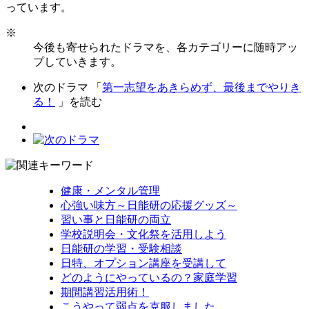
っています。
※
今後も寄せられたドラマを、各カテゴリーに随時アッ
プしていきます。
次のドラマ 「
第一志望をあきらめず、最後までやりき
る！
」を読む
健康・メンタル管理
心強い味方～日能研の応援グッズ～
習い事と日能研の両立
学校説明会・文化祭を活用しよう
日能研の学習・受験相談
日特、オプション講座を受講して
どのようにやっているの？家庭学習
期間講習活用術！
こうやって弱点を克服しました