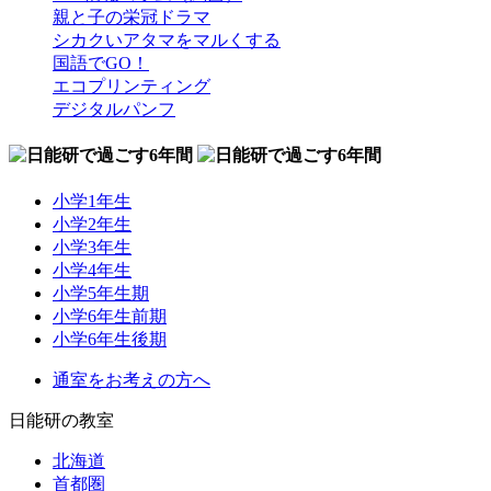
親と子の栄冠ドラマ
シカクいアタマをマルくする
国語でGO！
エコプリンティング
デジタルパンフ
小学1年生
小学2年生
小学3年生
小学4年生
小学5年生期
小学6年生前期
小学6年生後期
通室をお考えの方へ
日能研の教室
北海道
首都圏