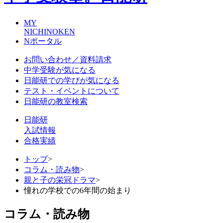
MY
NICHINOKEN
Nポータル
お問い合わせ／資料請求
中学受験が気になる
日能研での学びが気になる
テスト・イベントについて
日能研の教室検索
日能研
入試情報
合格実績
トップ
>
コラム・読み物
>
親と子の栄冠ドラマ
>
憧れの学校での6年間の始まり
コラム・読み物