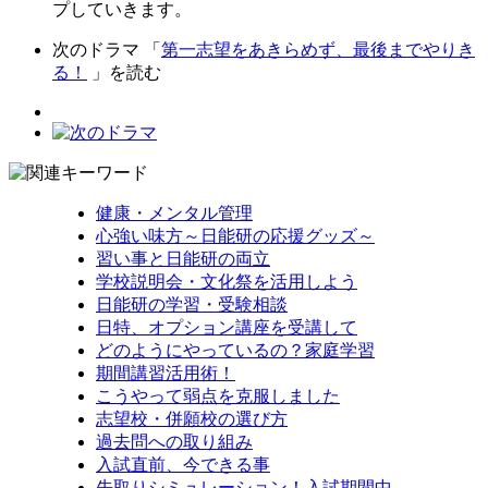
プしていきます。
次のドラマ 「
第一志望をあきらめず、最後までやりき
る！
」を読む
健康・メンタル管理
心強い味方～日能研の応援グッズ～
習い事と日能研の両立
学校説明会・文化祭を活用しよう
日能研の学習・受験相談
日特、オプション講座を受講して
どのようにやっているの？家庭学習
期間講習活用術！
こうやって弱点を克服しました
志望校・併願校の選び方
過去問への取り組み
入試直前、今できる事
先取りシミュレーション！入試期間中