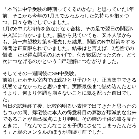
「本当に中学受験の時期ってくるのかな」と思っていた1年
前。そこから今年の1月までふわふわした気持ちを抱えつ
つ、日々を過ごしていました。
1月のS中T大特待を危なげなく合格、その足で翌日の関西N
中入試に向かいました。脇から見ていても、又本人談から
も、第一志望校対策を優先した結果、関西のN中対策をする
時間は正直限られていました。結果はと言えば、2点差での
惜敗。ただ得点開示のおかげで、何が敗因だったのか、どう
次につなげるのかという自己理解につながりました。
そしてその一週間後にSM中受験。
前泊したホテル室内では親ひとり子ひとり、正直集中できる
状態ではなかったと思います。実際最後まで詰め込んだとい
うより、何より体調を崩さないことに気を配った前日でし
た。
当日の試験終了後、比較的明るい表情で出てきたと思ったの
もつかの間、帰宅後に本人の得意科目の算数が壊滅的な出来
であることが自己採点により判明。その時の子供の涙を見た
ときに、「なんでこんなことを子供にさせてしまったんだろ
う」と親のメンタルのほうが崩壊寸前でした。