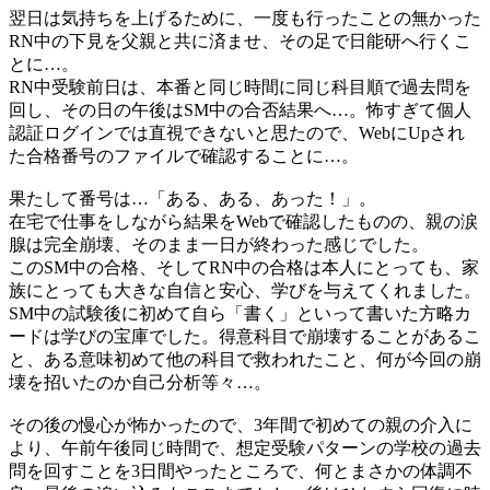
翌日は気持ちを上げるために、一度も行ったことの無かった
RN中の下見を父親と共に済ませ、その足で日能研へ行くこ
とに…。
RN中受験前日は、本番と同じ時間に同じ科目順で過去問を
回し、その日の午後はSM中の合否結果へ…。怖すぎて個人
認証ログインでは直視できないと思たので、WebにUpされ
た合格番号のファイルで確認することに…。
果たして番号は…「ある、ある、あった！」。
在宅で仕事をしながら結果をWebで確認したものの、親の涙
腺は完全崩壊、そのまま一日が終わった感じでした。
このSM中の合格、そしてRN中の合格は本人にとっても、家
族にとっても大きな自信と安心、学びを与えてくれました。
SM中の試験後に初めて自ら「書く」といって書いた方略カ
ードは学びの宝庫でした。得意科目で崩壊することがあるこ
と、ある意味初めて他の科目で救われたこと、何が今回の崩
壊を招いたのか自己分析等々…。
その後の慢心が怖かったので、3年間で初めての親の介入に
より、午前午後同じ時間で、想定受験パターンの学校の過去
問を回すことを3日間やったところで、何とまさかの体調不