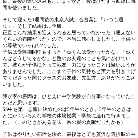
良。最後の追い込みもここまでかと、後はひたすら回復に時
間を使いました。
そして迎えた1週間後の東京入試。合言葉は「いつも通
り」。そして結果は…全勝。
正直こんな結果を迎えられると思っていなかった（思えない
くらいの布陣だった）ので、本当に感心しましたし、子供へ
の尊敬でいっぱいでした。
子供は受験期間中もずっと「xxくんは受かったかな」「xxく
んはどうしてるかな」と塾のお友達のことを気にかけてい
て、彼らが子供にとって戦友・力になったことは疑いようが
ありませんでした。ここまで子供の気持ちと実力を引き上げ
てくださった同じクラスのお友達、先生方、ありがとうござ
いました。
我が家の勝因は、ひとえに中学受験が自分事になっていたこ
とだと思います。
SS中を第一志望に決めたのは5年生のとき。5年生のときは
とにかくいろんな学校の体験授業・学祭に連れて行きまし
た。（このときがある意味一番の親の貢献だったかも）
子供はやりたい部活を決め、最後はとても贅沢な選択肢の中