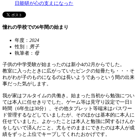
日能研が心の支えになった
憧れの学校での6年間の始まり
年度：
2024
性別：
男子
執筆者：
母
子供の中学受験が始まったのは新小4の2月からでした。
教室に入ったときに広がっていたピンクの短冊たち・・・そ
れがわが子のものになるのは長いようであっという間の出来
事だった気がします。
我が家はフルタイムの共働き。始まった当初から勉強につい
ては本人に任せきりでした。ゲーム等は見守り設定で一日1
時間（6年生は30分）、その他タブレット等端末はパスワー
ド管理するなどしていましたが、そのほかは基本的に本人に
任せていました。よかったことは本人と勉強に関するけんか
をしないで済んだこと。尤もそのままにできたのは本人が成
績をずっと上位でキープしてくれたおかげです。