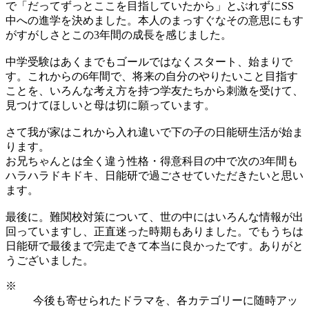
で「だってずっとここを目指していたから」とぶれずにSS
中への進学を決めました。本人のまっすぐなその意思にもす
がすがしさとこの3年間の成長を感じました。
中学受験はあくまでもゴールではなくスタート、始まりで
す。これからの6年間で、将来の自分のやりたいこと目指す
ことを、いろんな考え方を持つ学友たちから刺激を受けて、
見つけてほしいと母は切に願っています。
さて我が家はこれから入れ違いで下の子の日能研生活が始ま
ります。
お兄ちゃんとは全く違う性格・得意科目の中で次の3年間も
ハラハラドキドキ、日能研で過ごさせていただきたいと思い
ます。
最後に。難関校対策について、世の中にはいろんな情報が出
回っていますし、正直迷った時期もありました。でもうちは
日能研で最後まで完走できて本当に良かったです。ありがと
うございました。
※
今後も寄せられたドラマを、各カテゴリーに随時アッ