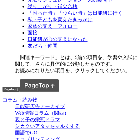
繰り上がり・補欠合格
「困った時」「つらい時」は日能研に行く！
私・子どもを変えたきっかけ
家族の支え・フォロー
面接
日能研が心の支えになった
友だち・仲間
「関連キーワード」とは、5編の項目を、学習や入試に
関して、さらに具体的に分類したものです。
お読みになりたい項目を、クリックしてください。
コラム・読み物
日能研広告アーカイブ
Web情報コラム（関西）
親と子の栄冠ドラマ
シカクいアタマをマルくする
国語でGO！
エコプリンティング