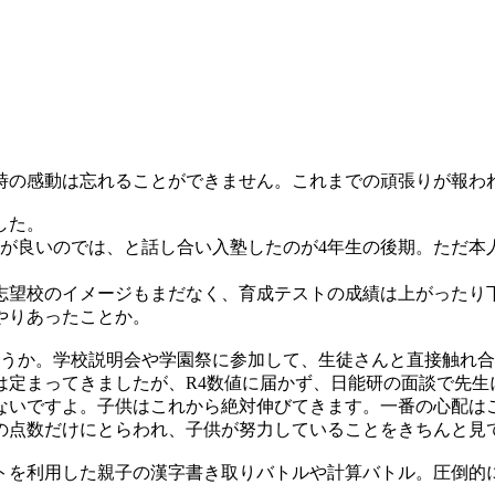
時の感動は忘れることができません。これまでの頑張りが報わ
した。
が良いのでは、と話し合い入塾したのが4年生の後期。ただ本
、志望校のイメージもまだなく、育成テストの成績は上がったり
やりあったことか。
ょうか。学校説明会や学園祭に参加して、生徒さんと直接触れ
は定まってきましたが、R4数値に届かず、日能研の面談で先生
ないですよ。子供はこれから絶対伸びてきます。一番の心配は
の点数だけにとらわれ、子供が努力していることをきちんと見
トを利用した親子の漢字書き取りバトルや計算バトル。圧倒的