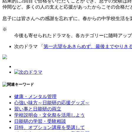
結果的に2回目で合格をいただくことができ、息子の受験は
仲間など、多くの人の支えと応援があったからこその合格だ
息子には皆さんへの感謝を忘れずに、春からの中学校生活を
※
今後も寄せられたドラマを、各カテゴリーに随時アップ
次のドラマ 「
第一志望をあきらめず、最後までやりき
健康・メンタル管理
心強い味方～日能研の応援グッズ～
習い事と日能研の両立
学校説明会・文化祭を活用しよう
日能研の学習・受験相談
日特、オプション講座を受講して