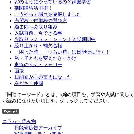
どのようにやっているの？家庭学習
期間講習活用術！
こうやって弱点を克服しました
志望校・併願校の選び方
過去問への取り組み
入試直前、今できる事
先取りシミュレーション！入試期間中
繰り上がり・補欠合格
「困った時」「つらい時」は日能研に行く！
私・子どもを変えたきっかけ
家族の支え・フォロー
面接
日能研が心の支えになった
友だち・仲間
「関連キーワード」とは、5編の項目を、学習や入試に関し
お読みになりたい項目を、クリックしてください。
コラム・読み物
日能研広告アーカイブ
Web情報コラム（関西）