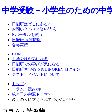
中学受験－小学生のための中
日能研はどこにある?
お問い合わせ／資料請求
Nポータルを使う
日能研 入試情報
合格実績
HOME
中学受験が気になる
日能研での学びが気になる
日能研生--MY NICHINOKEN ログイン
テスト・イベントについて
トップ
>
コラム・読み物
>
親と子の栄冠ドラマ
>
多くの人に支えられてつかんだ合格
コラム・読み物