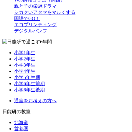
親と子の栄冠ドラマ
シカクいアタマをマルくする
国語でGO！
エコプリンティング
デジタルパンフ
小学1年生
小学2年生
小学3年生
小学4年生
小学5年生期
小学6年生前期
小学6年生後期
通室をお考えの方へ
日能研の教室
北海道
首都圏