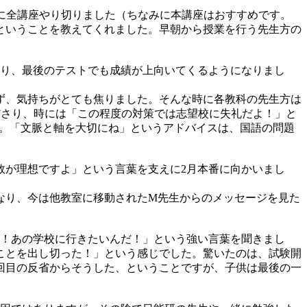
的に全講座やり切りました（ちなみに本講座はおすすめです。
ということを教えてくれました。早朝から授業を行う先生方の
なり、最後のテストでも成績が上向いてくるようになりまし
ず、気持ちがとても焦りました。そんな時に各教科の先生方は
ださり、時には「この程度の対策では志望校に失礼だよ！」と
た。「文脈と軸を大切にね」というアドバイスは、国語の問題
1敗が理想ですよ」という言葉を支えに2月本番に向かいまし
なり、今は他教室に移動されたM先生からのメッセージを見た
る！あの学校に行きたいんだ！」という強い言葉を聞きまし
ことを出し切った！」という感じでした。驚いたのは、試験開
1回目の反省からそうした、ということですが、子供は最後の一