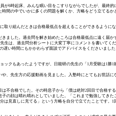
家族全員が6時起床、みんな眠い目をこすりながらでしたが、最終
た時間の中でいかに多くの問題を解くか、方略をどう立てるか
問に取り組んだときは合格最低点を超えることができるように
だきました。過去問を解き始めたころは合格最低点に遠く届か
F先生は、過去問分析シートに大変丁寧にコメントを書いてく
後の遅い時間にもかかわらず面談でアドバイスをくださいまし
ショックもあったようですが、日能研の先生の「1月受験は1勝
いや、先生方の応援動画を見ました。入塾時にとてもお世話に
目は不合格でした。その時息子から「僕は絶対2回目で合格す
た息子の顔は晴れ晴れとしていました。「これまで勉強してきた
5分は見直しに充てる」という方略を自分で立てたことです。