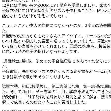
自慢されました（汗）。
12月には早朝からのZOOM UP！講座を受講しました。
受験本番に向けて朝型生活のリズムを作れることと、限られ
熱心さにも頭が下がる思いでした）。
こうしたことが本人の自信につながったのか、2度目の過去
た。
日能研の先生方からもたくさんのアドバイス、エールをいた
いつも温かい励ましの言葉を送ってくださいました。算数の
いう厳しい言葉もかけてくれました。国語のJ先生も、授業
に向かう時の息子の指針となったようです。
1月受験は1勝1敗。初めての不合格経験に本人はそれなりに
た。
受験前日、先生やクラスの友達からの激励が書かれた手ぬぐ
ときは親子で涙が出そうになりました。
試験本番。初日2校受験し、第二志望は合格、第一志望の1回
た。そして2日目、第一志望の2回目。試験を終えて出てき
始5分前に、「終了5分前を終わりの時間と思って解き、残り
瞬まで成長するのだということを実感しました。