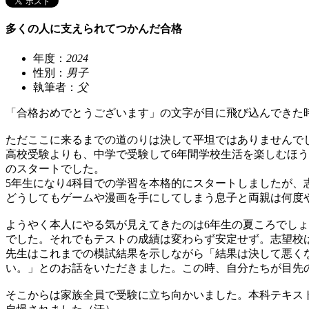
多くの人に支えられてつかんだ合格
年度：
2024
性別：
男子
執筆者：
父
「合格おめでとうございます」の文字が目に飛び込んできた
ただここに来るまでの道のりは決して平坦ではありませんで
高校受験よりも、中学で受験して6年間学校生活を楽しむほう
のスタートでした。
5年生になり4科目での学習を本格的にスタートしましたが
どうしてもゲームや漫画を手にしてしまう息子と両親は何度
ようやく本人にやる気が見えてきたのは6年生の夏ころでし
でした。それでもテストの成績は変わらず安定せず。志望校
先生はこれまでの模試結果を示しながら「結果は決して悪く
い。」とのお話をいただきました。この時、自分たちが目先
そこからは家族全員で受験に立ち向かいました。本科テキス