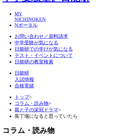
MY
NICHINOKEN
Nポータル
お問い合わせ／資料請求
中学受験が気になる
日能研での学びが気になる
テスト・イベントについて
日能研の教室検索
日能研
入試情報
合格実績
トップ
>
コラム・読み物
>
親と子の栄冠ドラマ
>
長丁場になると思っていたら
コラム・読み物