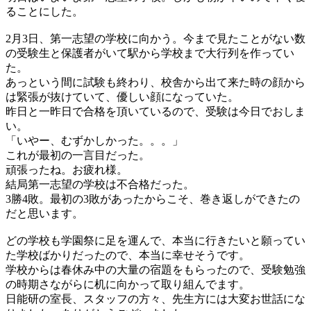
ることにした。
2月3日、第一志望の学校に向かう。今まで見たことがない数
の受験生と保護者がいて駅から学校まで大行列を作ってい
た。
あっという間に試験も終わり、校舎から出て来た時の顔から
は緊張が抜けていて、優しい顔になっていた。
昨日と一昨日で合格を頂いているので、受験は今日でおしま
い。
「いやー、むずかしかった。。。」
これが最初の一言目だった。
頑張ったね。お疲れ様。
結局第一志望の学校は不合格だった。
3勝4敗。最初の3敗があったからこそ、巻き返しができたの
だと思います。
どの学校も学園祭に足を運んで、本当に行きたいと願ってい
た学校ばかりだったので、本当に幸せそうです。
学校からは春休み中の大量の宿題をもらったので、受験勉強
の時期さながらに机に向かって取り組んでます。
日能研の室長、スタッフの方々、先生方には大変お世話にな