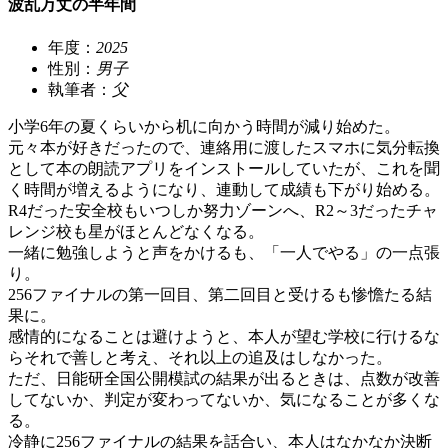
波乱万丈の半年間
年度：
2025
性別：
男子
執筆者：
父
小学6年の夏くらいから机に向かう時間が減り始めた。
元々本が好きだったので、連絡用に渡したスマホに気分転換
として本の朗読アプリをインストールしていたが、これを聞
く時間が増えるようになり、連動して成績も下がり始める。
R4だった安全校もいつしか努力ゾーンへ、R2～3だったチャ
レンジ校も星がほとんどなくなる。
一緒に勉強しようと声をかけるも、「一人でやる」の一点張
り。
256ファイナルの第一回目、第二回目と受けるも惨憺たる結
果に。
感情的になることは避けようと、本人が望む学校に行けるな
らそれで善しと考え、それ以上の追及はしなかった。
ただ、日能研全国公開模試の結果が出るときは、点数が改善
してないか、判定が変わってないか、気になることが多くな
る。
冷静に256ファイナルの結果を話合い、本人はなかなか決断