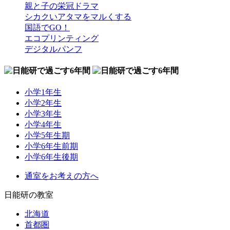
親と子の栄冠ドラマ
シカクいアタマをマルくする
国語でGO！
エコプリンティング
デジタルパンフ
小学1年生
小学2年生
小学3年生
小学4年生
小学5年生期
小学6年生前期
小学6年生後期
通室をお考えの方へ
日能研の教室
北海道
首都圏