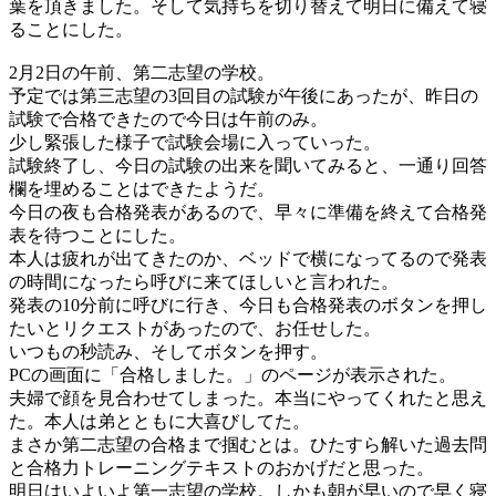
葉を頂きました。そして気持ちを切り替えて明日に備えて寝
ることにした。
2月2日の午前、第二志望の学校。
予定では第三志望の3回目の試験が午後にあったが、昨日の
試験で合格できたので今日は午前のみ。
少し緊張した様子で試験会場に入っていった。
試験終了し、今日の試験の出来を聞いてみると、一通り回答
欄を埋めることはできたようだ。
今日の夜も合格発表があるので、早々に準備を終えて合格発
表を待つことにした。
本人は疲れが出てきたのか、ベッドで横になってるので発表
の時間になったら呼びに来てほしいと言われた。
発表の10分前に呼びに行き、今日も合格発表のボタンを押し
たいとリクエストがあったので、お任せした。
いつもの秒読み、そしてボタンを押す。
PCの画面に「合格しました。」のページが表示された。
夫婦で顔を見合わせてしまった。本当にやってくれたと思え
た。本人は弟とともに大喜びしてた。
まさか第二志望の合格まで掴むとは。ひたすら解いた過去問
と合格力トレーニングテキストのおかげだと思った。
明日はいよいよ第一志望の学校。しかも朝が早いので早く寝