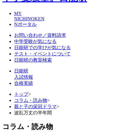
MY
NICHINOKEN
Nポータル
お問い合わせ／資料請求
中学受験が気になる
日能研での学びが気になる
テスト・イベントについて
日能研の教室検索
日能研
入試情報
合格実績
トップ
>
コラム・読み物
>
親と子の栄冠ドラマ
>
波乱万丈の半年間
コラム・読み物