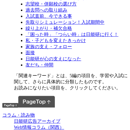
志望校・併願校の選び方
過去問への取り組み
入試直前、今できる事
先取りシミュレーション！入試期間中
繰り上がり・補欠合格
「困った時」「つらい時」は日能研に行く！
私・子どもを変えたきっかけ
家族の支え・フォロー
面接
日能研が心の支えになった
友だち・仲間
「関連キーワード」とは、5編の項目を、学習や入試に
関して、さらに具体的に分類したものです。
お読みになりたい項目を、クリックしてください。
コラム・読み物
日能研広告アーカイブ
Web情報コラム（関西）