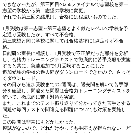
できなかったが、第三回目の256ファイナルで志望校を第一
志望の学校から第二志望の学校に変更。
それでも第三回の結果は、合格には程遠いものでした。
1月受験は第一志望～第三志望とよく似たレベルの学校を予
定通り受験したが、すべて不合格。
第三志望と同じ学校に関しては合格基準に1点足りず不合
格。
日能研の室長に相談し、1月受験で不正解だった部分を分析
し、合格力トレーニングテキストで徹底的に苦手克服を実施
すると共に、急遽追加で1月受験することにした。
追加受験の学校の過去問がダウンロードできたので、さっそ
くダウンロード。
その日から追加受験までの2週間は、過去問を解いて苦手部
分を確認し、間違えた問題は合格力トレーニングテキストを
解いて、徹底的に苦手対策を実施。
また、これまでのテスト振り返りで分かってきた苦手とする
問題や毎回テストで間違える問題についても対策を実施し
た。
この期間は非常にもどかしかった。
模試がないので、どれだけやっても手応えが得られない、ど