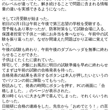
のレベルが違ってた。解き続けることで問題に含まれる情報
量の違いを実感できるようになった。
そして2月受験が始まった。
初日の2月1日は午前と午後で第三志望の学校を受験する。
雪予報もあり寒かったが、防寒対策をして試験会場に入る。
保護者控室で子供と一緒にお弁当を食べながら、午前中の試
験を振り返ったが、なぜか間違えた問題ばかり正確に覚えて
いた。
午後の試験も終わり、午前午後のダブルヘッダを無事に終わ
らせることができた。
子供はくたくたに疲れていた。
帰宅して、夕飯にお風呂に明日の試験準備を早めに終わらせ
てまずは午前の試験の合格発表を待った。
合格発表の結果を表示するボタンは本人が押したいというの
でパソコンの前に陣取ってもらった。
秒読みして、発表の時間にボタンを押す。PCの画面に「合
格しました。」のページが表示された。
夜10時くらいに大きな声で喜んでしまった。それくらいうれ
しかった。
日能研に合格の連絡をした。先生から「おめでとう！」の言