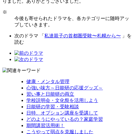
りました。ありがとうございました。
※
今後も寄せられたドラマを、各カテゴリーに随時アッ
プしていきます。
次のドラマ 「
私達親子の首都圏受験〜札幌から〜
」を
読む
健康・メンタル管理
心強い味方～日能研の応援グッズ～
習い事と日能研の両立
学校説明会・文化祭を活用しよう
日能研の学習・受験相談
日特、オプション講座を受講して
どのようにやっているの？家庭学習
期間講習活用術！
こうやって弱点を克服しました