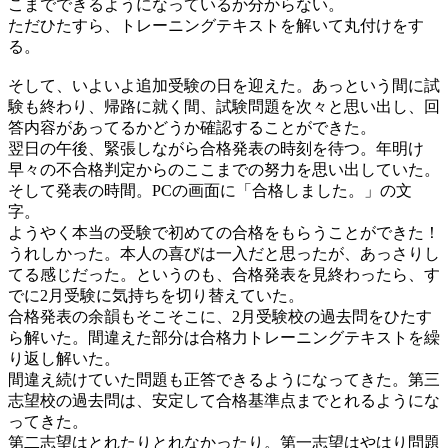
こまでできるようになっているか分からない。
ただひたすら、トレーニングテキストを解いて丸付けをす
る。
そして、いよいよ追加受験の日を迎えた。あっという間に試
験も終わり、帰路に就く間、試験問題を次々と思い出し、回
答内容があってるかどうか確認することができた。
翌日の午後、緊張しながら合格発表の時刻を待つ。年明け
早々の不合格判定からのここまでの努力を思い出していた。
そして発表の時間。PCの画面に「合格しました。」の文
字。
ようやく本当の受験で初めての合格をもらうことができた！
うれしかった。本人の喜びは一入だと思ったが、あっさりし
てる感じだった。というのも、合格発表を見終わったら、す
でに2月受験に気持ちを切り替えていた。
合格発表の余韻もそこそこに、2月受験校の過去問をひたす
ら解いた。間違えた部分は合格力トレーニングテキストを繰
り返し解いた。
間違え続けていた問題も正答できるようになってきた。第三
志望校の過去問は、安定して合格基準点までとれるようにな
ってきた。
第二志望はとれたりとれなかったり。第一志望はやはり問題