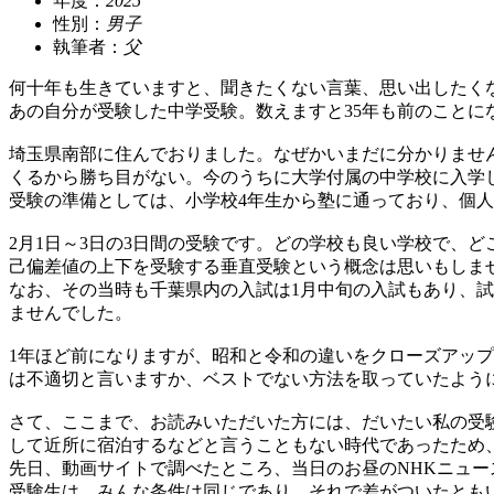
年度：
2025
性別：
男子
執筆者：
父
何十年も生きていますと、聞きたくない言葉、思い出したく
あの自分が受験した中学受験。数えますと35年も前のことに
埼玉県南部に住んでおりました。なぜかいまだに分かりませ
くるから勝ち目がない。今のうちに大学付属の中学校に入学
受験の準備としては、小学校4年生から塾に通っており、個
2月1日～3日の3日間の受験です。どの学校も良い学校で、
己偏差値の上下を受験する垂直受験という概念は思いもしま
なお、その当時も千葉県内の入試は1月中旬の入試もあり、
ませんでした。
1年ほど前になりますが、昭和と令和の違いをクローズアッ
は不適切と言いますか、ベストでない方法を取っていたよう
さて、ここまで、お読みいただいた方には、だいたい私の受験
して近所に宿泊するなどと言うこともない時代であったため
先日、動画サイトで調べたところ、当日のお昼のNHKニュ
受験生は、みんな条件は同じであり、それで差がついたとも