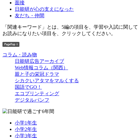
面接
日能研が心の支えになった
友だち・仲間
「関連キーワード」とは、5編の項目を、学習や入試に関し
お読みになりたい項目を、クリックしてください。
コラム・読み物
日能研広告アーカイブ
Web情報コラム（関西）
親と子の栄冠ドラマ
シカクいアタマをマルくする
国語でGO！
エコプリンティング
デジタルパンフ
小学1年生
小学2年生
小学3年生