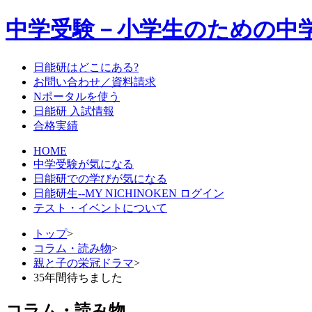
中学受験－小学生のための中
日能研はどこにある?
お問い合わせ／資料請求
Nポータルを使う
日能研 入試情報
合格実績
HOME
中学受験が気になる
日能研での学びが気になる
日能研生--MY NICHINOKEN ログイン
テスト・イベントについて
トップ
>
コラム・読み物
>
親と子の栄冠ドラマ
>
35年間待ちました
コラム・読み物