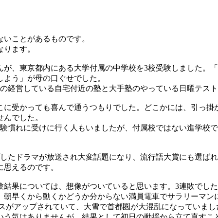
ないことがあるものです。
なります。
んが、東京都内にある大学付属の中学校を3校受験しました。
しよう」が母の口ぐせでした。
人の経営している自宅付近の塾と大手塾のやっている日曜テス
どこに受かっても喜んで通うつもりでした。どこかには、引っ
せんでした。
試験慣れに受けに行く人もいましたが、付属校ではない進学校
プしたドラマが放送され大変話題になり、流行語大賞にも選ば
に思えるのです。
結果については、想像がついていると思います。3連敗でした
、朝早くから動くかどうか分からない満員電車でサラリーマン
ースがアップされていて、大雪で首都圏が大混乱になっていまし
いう気はありませんが、結果として初日の動揺から立て直すこと