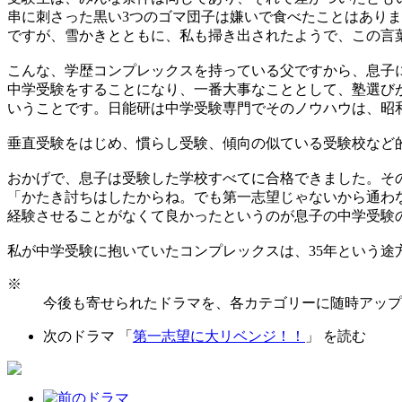
串に刺さった黒い3つのゴマ団子は嫌いで食べたことはあり
ですが、雪かきとともに、私も掃き出されたようで、この言
こんな、学歴コンプレックスを持っている父ですから、息子
中学受験をすることになり、一番大事なこととして、塾選び
いうことです。日能研は中学受験専門でそのノウハウは、昭
垂直受験をはじめ、慣らし受験、傾向の似ている受験校など
おかげで、息子は受験した学校すべてに合格できました。そ
「かたき討ちはしたからね。でも第一志望じゃないから通わ
経験させることがなくて良かったというのが息子の中学受験
私が中学受験に抱いていたコンプレックスは、35年という途
※
今後も寄せられたドラマを、各カテゴリーに随時アップ
次のドラマ 「
第一志望に大リベンジ！！
」 を読む