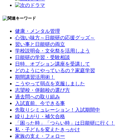
健康・メンタル管理
心強い味方～日能研の応援グッズ～
習い事と日能研の両立
学校説明会・文化祭を活用しよう
日能研の学習・受験相談
日特、オプション講座を受講して
どのようにやっているの？家庭学習
期間講習活用術！
こうやって弱点を克服しました
志望校・併願校の選び方
過去問への取り組み
入試直前、今できる事
先取りシミュレーション！入試期間中
繰り上がり・補欠合格
「困った時」「つらい時」は日能研に行く！
私・子どもを変えたきっかけ
家族の支え・フォロー