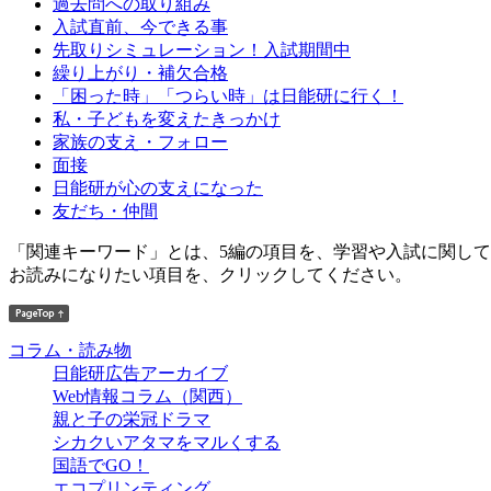
過去問への取り組み
入試直前、今できる事
先取りシミュレーション！入試期間中
繰り上がり・補欠合格
「困った時」「つらい時」は日能研に行く！
私・子どもを変えたきっかけ
家族の支え・フォロー
面接
日能研が心の支えになった
友だち・仲間
「関連キーワード」とは、5編の項目を、学習や入試に関し
お読みになりたい項目を、クリックしてください。
コラム・読み物
日能研広告アーカイブ
Web情報コラム（関西）
親と子の栄冠ドラマ
シカクいアタマをマルくする
国語でGO！
エコプリンティング