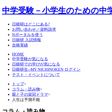
中学受験－小学生のための中
日能研はどこにある?
お問い合わせ／資料請求
Nポータルを使う
日能研 入試情報
合格実績
HOME
中学受験が気になる
日能研での学びが気になる
日能研生--MY NICHINOKEN ログイン
テスト・イベントについて
トップ
>
コラム・読み物
>
親と子の栄冠ドラマ
>
人生は予測不能
コラム・読み物