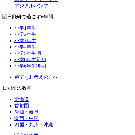
デジタルパンフ
小学1年生
小学2年生
小学3年生
小学4年生
小学5年生期
小学6年生前期
小学6年生後期
通室をお考えの方へ
日能研の教室
北海道
首都圏
愛知・岐阜
関西・中国
四国・九州・沖縄