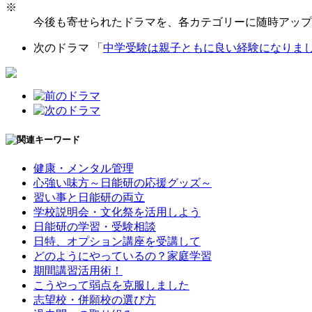
※
今後も寄せられたドラマを、各カテゴリーに随時アップ
次のドラマ 「
中学受験は親子ともに良い経験になりま
健康・メンタル管理
心強い味方～日能研の応援グッズ～
習い事と日能研の両立
学校説明会・文化祭を活用しよう
日能研の学習・受験相談
日特、オプション講座を受講して
どのようにやっているの？家庭学習
期間講習活用術！
こうやって弱点を克服しました
志望校・併願校の選び方