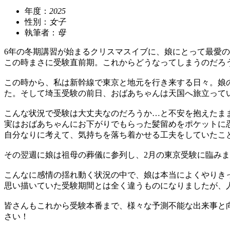
年度：
2025
性別：
女子
執筆者：
母
6年の冬期講習が始まるクリスマスイブに、娘にとって最愛
この時まさに受験直前期。これからどうなってしまうのだろ
この時から、私は新幹線で東京と地元を行き来する日々。娘
た。そして埼玉受験の前日、おばあちゃんは天国へ旅立って
こんな状況で受験は大丈夫なのだろうか…と不安を抱えたま
実はおばあちゃんにお下がりでもらった髪留めをポケットに
自分なりに考えて、気持ちを落ち着かせる工夫をしていたこ
その翌週に娘は祖母の葬儀に参列し、2月の東京受験に臨み
こんなに感情の揺れ動く状況の中で、娘は本当によくやりき
思い描いていた受験期間とは全く違うものになりましたが、
皆さんもこれから受験本番まで、様々な予測不能な出来事と
さい！