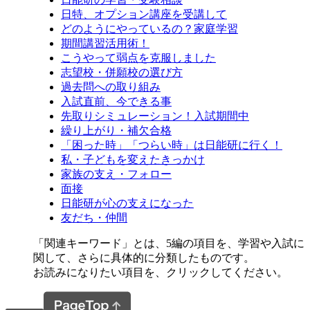
日特、オプション講座を受講して
どのようにやっているの？家庭学習
期間講習活用術！
こうやって弱点を克服しました
志望校・併願校の選び方
過去問への取り組み
入試直前、今できる事
先取りシミュレーション！入試期間中
繰り上がり・補欠合格
「困った時」「つらい時」は日能研に行く！
私・子どもを変えたきっかけ
家族の支え・フォロー
面接
日能研が心の支えになった
友だち・仲間
「関連キーワード」とは、5編の項目を、学習や入試に
関して、さらに具体的に分類したものです。
お読みになりたい項目を、クリックしてください。