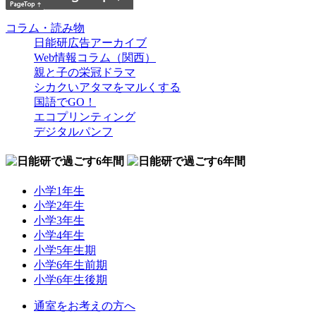
コラム・読み物
日能研広告アーカイブ
Web情報コラム（関西）
親と子の栄冠ドラマ
シカクいアタマをマルくする
国語でGO！
エコプリンティング
デジタルパンフ
小学1年生
小学2年生
小学3年生
小学4年生
小学5年生期
小学6年生前期
小学6年生後期
通室をお考えの方へ