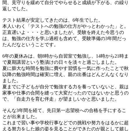
間、見守りを緩めて自分でやらせると成績が下がる、の繰り
返しでした。
テスト結果が安定してきたのは、6年生でした。
本人いわく「テストへの勉強の仕方がやっとわかった」と。
正直遅いよ・・・と思いましたが、受験を終えた今思うの
は、勉強の仕方を学ぶ過程も含めて、受験準備の3年間だっ
たんだなということです。
6年の夏休みは、朝8時から自習室で勉強し、14時から21時ま
で夏期講習という塾漬けの日々を淡々と過ごしました。
夏に膨大な時間を勉強に費やす習慣を一気に作ったことで秋
以降の勉強時間は確実に増え、親の出番はどんどんなくなり
ました。
夏までに子どもが自分で勉強する力を養っていないと、親は
家事や仕事の合間を縫って大変だったのではないかと思うの
で、「自走力を育む伴走」が望ましいかと思いました。
そんな3年間を経て、先日第一志望校への合格を手にするこ
とが出来ました。
これまで習い事や学校行事などでの挑戦や努力をはるかに超
える努力をした娘の姿を見ることができたのが親として嬉し