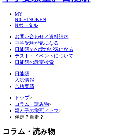
MY
NICHINOKEN
Nポータル
お問い合わせ／資料請求
中学受験が気になる
日能研での学びが気になる
テスト・イベントについて
日能研の教室検索
日能研
入試情報
合格実績
トップ
>
コラム・読み物
>
親と子の栄冠ドラマ
>
伴走？自走？
コラム・読み物