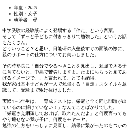
年度：
2025
性別：
女子
執筆者：
母
中学受験の経験談によく登場する「伴走」という言葉。
そして「ずっと子どもに付きっきりで勉強した」というお話
もたくさん。
どういうこと？と思い、日能研の入塾後すぐの面談の際に、
親のサポートの仕方についてお伺いしました。
その時塾長に「自分でやるべきことを見出し、勉強できる子
に育てないと、中高で苦労しますよ。たまにちらっと見てあ
げるイメージで。」と言われて、とても納得。
我が家は基本子どもが一人で勉強する「自走」スタイルを意
識して、受験まで駆け抜けました。
実際4～5年生は、「育成テストは、栄冠と全く同じ問題が出
ているのに解けていない！」なんてことばかりでした。
「栄冠さえ網羅しておけば、取れたんだよ」と何度言っても
やり通せない我が子に、何度もモヤモヤ。
勉強の仕方をいっしょに見直し、結果に繋がったのもつかの