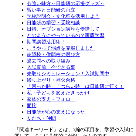
心強い味方～日能研の応援グッズ～
習い事と日能研の両立
学校説明会・文化祭を活用しよう
日能研の学習・受験相談
日特、オプション講座を受講して
どのようにやっているの？家庭学習
期間講習活用術！
こうやって弱点を克服しました
志望校・併願校の選び方
過去問への取り組み
入試直前、今できる事
先取りシミュレーション！入試期間中
繰り上がり・補欠合格
「困った時」「つらい時」は日能研に行く！
私・子どもを変えたきっかけ
家族の支え・フォロー
面接
日能研が心の支えになった
友だち・仲間
「関連キーワード」とは、5編の項目を、学習や入試に
関して、さらに具体的に分類したものです。