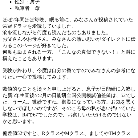
性別：
男子
執筆者：
母
ほぼ2年間ほぼ毎晩、眠る前に、みなさんが投稿されていた
栄冠ドラマを愛読していました。
涙を流しながら何度も読んだものもありました。
お父さんやお母さん、みなさんの熱い思いがダイレクトに伝
わるこのページが好きでした。
何度も励まされる一方、「こんなの真似できない！」と斜に
構えたこともあります。
受験が終わり、今度は自分の番ですのでみなさんの参考にな
りたい一心で投稿してみます。
数値的なことを淡々と申し上げると、息子が日能研に入塾し
た新5年生直後の2月の日能研全国公開模試偏差値は、52でし
た。うーん。微妙ですね。御覧になっている方、お気を悪く
しないでほしいのですが、そのころ母の私が思い描いていた
学校は、R4で67でしたので、お察しいただけるのではない
かと思います。
偏差値52ですと、RクラスやMクラス、ましてやTMクラス