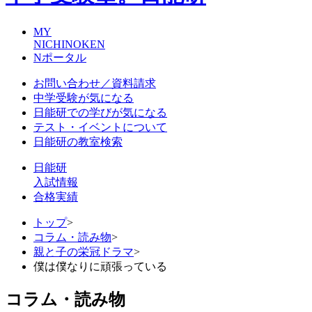
MY
NICHINOKEN
Nポータル
お問い合わせ／資料請求
中学受験が気になる
日能研での学びが気になる
テスト・イベントについて
日能研の教室検索
日能研
入試情報
合格実績
トップ
>
コラム・読み物
>
親と子の栄冠ドラマ
>
僕は僕なりに頑張っている
コラム・読み物