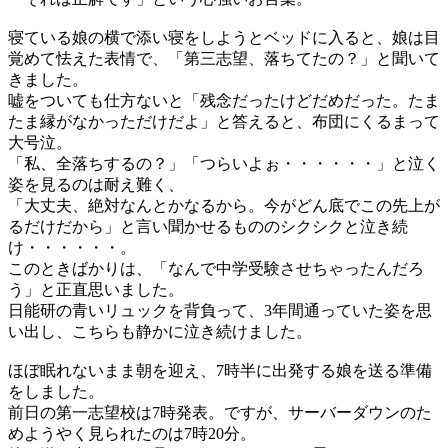
寝ている娘の横で添い寝をしようとベッドに入ると、娘は目
覚めて怯えた表情で、「第三志望、落ちてたの？」と聞いて
きました。
嘘をついても仕方ないと「残念だったけどだめだった。たま
たま縁がなかっただけだよ」と答えると、布団にくるまって
大号泣。
「私、全落ちするの？」「つらいよぉ・・・・・・」と泣く
姿を見るのは耐え難く、
「大丈夫、絶対なんとかなるから。今がどん底でこの先上が
るだけだから」と言い聞かせるもののシクシクと泣き続
け・・・・・・。
このときばかりは、「なんで中学受験させちゃったんだろ
う」と正直思いました。
日能研の青いリュックを背負って、3年間通っていた姿を思
い出し、こちらも静かに泣き続けました。
ほぼ眠れないまま朝を迎え、7時半に出発する娘を送る準備
をしました。
前日の第一志望校は7時発表。ですが、サーバーダウンのた
めようやく見られたのは7時20分。