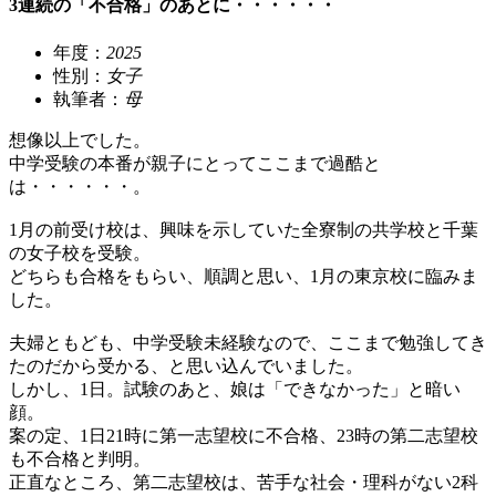
3連続の「不合格」のあとに・・・・・・
年度：
2025
性別：
女子
執筆者：
母
想像以上でした。
中学受験の本番が親子にとってここまで過酷と
は・・・・・・。
1月の前受け校は、興味を示していた全寮制の共学校と千葉
の女子校を受験。
どちらも合格をもらい、順調と思い、1月の東京校に臨みま
した。
夫婦ともども、中学受験未経験なので、ここまで勉強してき
たのだから受かる、と思い込んでいました。
しかし、1日。試験のあと、娘は「できなかった」と暗い
顔。
案の定、1日21時に第一志望校に不合格、23時の第二志望校
も不合格と判明。
正直なところ、第二志望校は、苦手な社会・理科がない2科