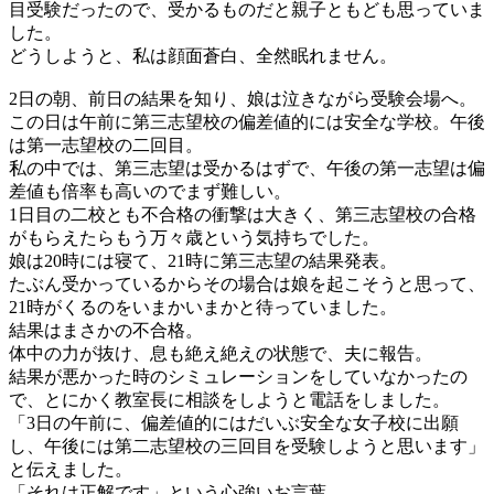
目受験だったので、受かるものだと親子ともども思っていま
した。
どうしようと、私は顔面蒼白、全然眠れません。
2日の朝、前日の結果を知り、娘は泣きながら受験会場へ。
この日は午前に第三志望校の偏差値的には安全な学校。午後
は第一志望校の二回目。
私の中では、第三志望は受かるはずで、午後の第一志望は偏
差値も倍率も高いのでまず難しい。
1日目の二校とも不合格の衝撃は大きく、第三志望校の合格
がもらえたらもう万々歳という気持ちでした。
娘は20時には寝て、21時に第三志望の結果発表。
たぶん受かっているからその場合は娘を起こそうと思って、
21時がくるのをいまかいまかと待っていました。
結果はまさかの不合格。
体中の力が抜け、息も絶え絶えの状態で、夫に報告。
結果が悪かった時のシミュレーションをしていなかったの
で、とにかく教室長に相談をしようと電話をしました。
「3日の午前に、偏差値的にはだいぶ安全な女子校に出願
し、午後には第二志望校の三回目を受験しようと思います」
と伝えました。
「それは正解です」という心強いお言葉。