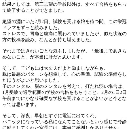
結果としては、第三志望の学校以外は、すべて合格をもらっ
て終了することができました。
絶望の淵にいた2月2日、試験を受ける娘を待つ間、この栄冠
ドラマをずっと読みました。
ストレスで、胃痛と腹痛に襲われていましたが、似た状況の
方の投稿を読み、なんとか持ち堪えました。
それまではきれいごとな気もしましたが、「最後まであきら
めないこと」が本当に肝だと思います。
そして、子どもには大丈夫だよと励ましながらも、
親は最悪のパターンを想像して、心の準備、試験の準備をし
たほうがよいと思いました。
子のメンタル、親のメンタルを考えて、打たれ弱い場合は、
1月受験で通学範囲の学校の合格をもらうこと、2月の1日2日
午前までにかなり確実な学校を受けることがよいかと今とな
っては思います。
そして、深夜、早朝とすぐに電話に出てくれ、
パニックになっている私になんてことないという感じで冷静
に励ましてくれた室長には、本当に感謝しかありません。