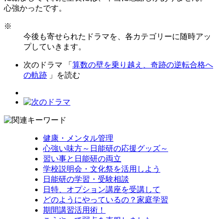
心強かったです。
※
今後も寄せられたドラマを、各カテゴリーに随時アッ
プしていきます。
次のドラマ 「
算数の壁を乗り越え、奇跡の逆転合格へ
の軌跡
」を読む
健康・メンタル管理
心強い味方～日能研の応援グッズ～
習い事と日能研の両立
学校説明会・文化祭を活用しよう
日能研の学習・受験相談
日特、オプション講座を受講して
どのようにやっているの？家庭学習
期間講習活用術！