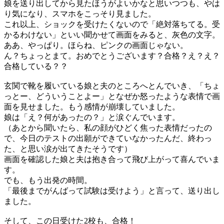
娘を送り出してから見たほうがよいかなと思いつつも、やは
り気になり、スマホをこっそり見ました。
これ以上、ショックを受けたくないので「絶対落ちてる。受
かるわけない」といい聞かせて画面をみると、灰色の文字。
ああ、やっぱり。ほらね、ピンクの画面じゃない。
ん？ちょっとまて。おめでとうございます？合格？え？え？
合格している？？
玄関で靴を履いている娘と夫のところへとんでいき、「ちょ
っとー、どういうことよー」となぜか怒ったような表情で画
面を見せました。もう感情が崩壊していました。
娘は「え？何があったの？」と涙ぐんでいます。
（あとから聞いたら、私の顔がひどく焦った表情だったの
で、今日のテストの出願ができていなかったんだ、終わっ
た、と思い涙が出てきたそうです）
画面を確認した娘と夫は抱き合って飛び上がって喜んでいま
す。
でも、もう出発の時間。
「最後までがんばって試験は受けよう」と言って、送り出し
ました。
そして、この日受けた2校も、合格！