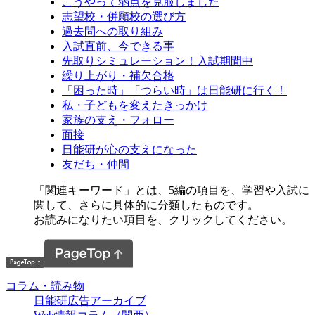
こうやって弱点を克服しました
志望校・併願校の選び方
過去問への取り組み
入試直前、今できる事
先取りシミュレーション！入試期間中
繰り上がり・補欠合格
「困った時」「つらい時」は日能研に行く！
私・子どもを変えたきっかけ
家族の支え・フォロー
面接
日能研が心の支えになった
友だち・仲間
「関連キーワード」とは、5編の項目を、学習や入試に
関して、さらに具体的に分類したものです。
お読みになりたい項目を、クリックしてください。
コラム・読み物
日能研広告アーカイブ