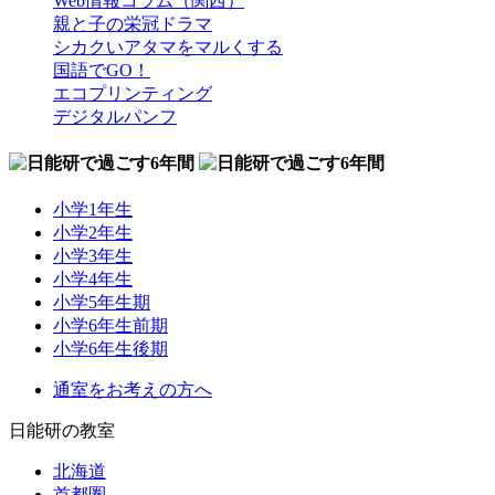
Web情報コラム（関西）
親と子の栄冠ドラマ
シカクいアタマをマルくする
国語でGO！
エコプリンティング
デジタルパンフ
小学1年生
小学2年生
小学3年生
小学4年生
小学5年生期
小学6年生前期
小学6年生後期
通室をお考えの方へ
日能研の教室
北海道
首都圏